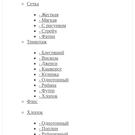
Сетка
- Жесткая
- Мягкая
- С рисунком
- Стрейч
- Фатин
Трикотаж
- Блестящий
- Вискоза
- Джерси
- Кашкорсе
- Кулирка
- Однотонный
- Рибана
- Футер
- Хлопок
Флис
Хлопок
- Однотонный
- Поплин
- Рубашечный