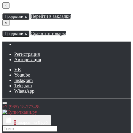
×
Перейти в закладки
Продолжить
×
Сравнить товары
Продолжить
Регистрация
Авторизация
VK
Youtube
Instagram
Telegram
WhatsApp
+7 (965) 18-777-28
0
товаров, на 0 руб