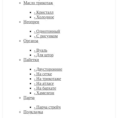
Масло трикотаж
- Кристалл
- Холодное
Неопрен
- Однотонный
- С рисунком
Органза
- Вуаль
- Для штор
Пайетки
- Двусторонние
- На сетке
- На трикотаже
- На атласе
- На бархате
- Хамелеон
Парча
- Парча стрейч
Подкладка