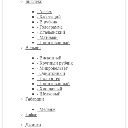
Бифлекс
- Acetex
- Блестящий
- В рубчик
- Голограмма
- Итальянский
- Матовый
- Принтованный
Вельвет
- Вискозный
- Крупный рубчик
- Микровельвет
- Однотонный
- Полиэстер
- Принтованный
- Хлопковый
- Шелковый
Габардин
- Меланж
Гофре
Джинса