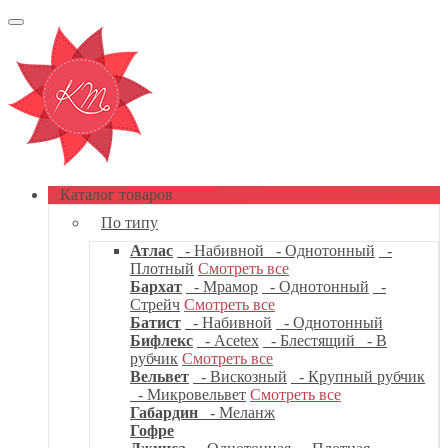
Каталог товаров
По типу
Атлас
- Набивной
- Однотонный
-
Плотный
Смотреть все
Бархат
- Мрамор
- Однотонный
-
Стрейч
Смотреть все
Батист
- Набивной
- Однотонный
Бифлекс
- Acetex
- Блестящий
- В
рубчик
Смотреть все
Вельвет
- Вискозный
- Крупный рубчик
- Микровельвет
Смотреть все
Габардин
- Меланж
Гофре