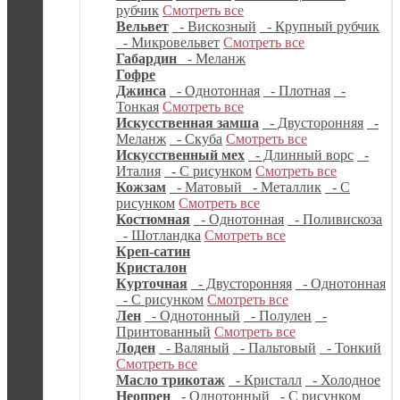
рубчик
Смотреть все
Вельвет
- Вискозный
- Крупный рубчик
- Микровельвет
Смотреть все
Габардин
- Меланж
Гофре
Джинса
- Однотонная
- Плотная
-
Тонкая
Смотреть все
Искусственная замша
- Двусторонняя
-
Меланж
- Скуба
Смотреть все
Искусственный мех
- Длинный ворс
-
Италия
- С рисунком
Смотреть все
Кожзам
- Матовый
- Металлик
- С
рисунком
Смотреть все
Костюмная
- Однотонная
- Поливискоза
- Шотландка
Смотреть все
Креп-сатин
Кристалон
Курточная
- Двусторонняя
- Однотонная
- С рисунком
Смотреть все
Лен
- Однотонный
- Полулен
-
Принтованный
Смотреть все
Лоден
- Валяный
- Пальтовый
- Тонкий
Смотреть все
Масло трикотаж
- Кристалл
- Холодное
Неопрен
- Однотонный
- С рисунком