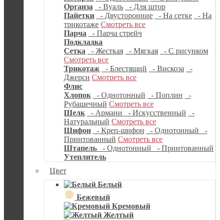
Органза
- Вуаль
- Для штор
Пайетки
- Двусторонние
- На сетке
- На
трикотаже
Смотреть все
Парча
- Парча стрейч
Подкладка
Сетка
- Жесткая
- Мягкая
- С рисунком
Смотреть все
Трикотаж
- Блестящий
- Вискоза
-
Джерси
Смотреть все
Флис
Хлопок
- Однотонный
- Поплин
-
Рубашечный
Смотреть все
Шелк
- Армани
- Искусственный
-
Натуральный
Смотреть все
Шифон
- Креп-шифон
- Однотонный
-
Принтованный
Смотреть все
Штапель
- Однотонный
- Принтованный
Утеплитель
Цвет
Белый
Бежевый
Кремовый
Желтый