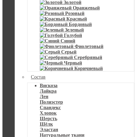
Золотой
Оранжевый
Розовый
Красный
Бордовый
Зеленый
Голубой
Синий
Фиолетовый
Серый
Серебряный
Черный
Коричневый
Состав
Вискоза
Лайкра
Лен
Полиэстер
Спандекс
Хлопок
Шерсть
Шёлк
Эластан
Натуральные ткани