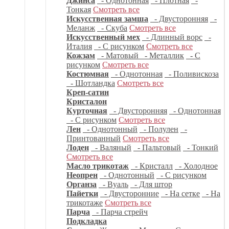
Джинса
- Однотонная
- Плотная
-
Тонкая
Смотреть все
Искусственная замша
- Двусторонняя
-
Меланж
- Скуба
Смотреть все
Искусственный мех
- Длинный ворс
-
Италия
- С рисунком
Смотреть все
Кожзам
- Матовый
- Металлик
- С
рисунком
Смотреть все
Костюмная
- Однотонная
- Поливискоза
- Шотландка
Смотреть все
Креп-сатин
Кристалон
Курточная
- Двусторонняя
- Однотонная
- С рисунком
Смотреть все
Лен
- Однотонный
- Полулен
-
Принтованный
Смотреть все
Лоден
- Валяный
- Пальтовый
- Тонкий
Смотреть все
Масло трикотаж
- Кристалл
- Холодное
Неопрен
- Однотонный
- С рисунком
Органза
- Вуаль
- Для штор
Пайетки
- Двусторонние
- На сетке
- На
трикотаже
Смотреть все
Парча
- Парча стрейч
Подкладка