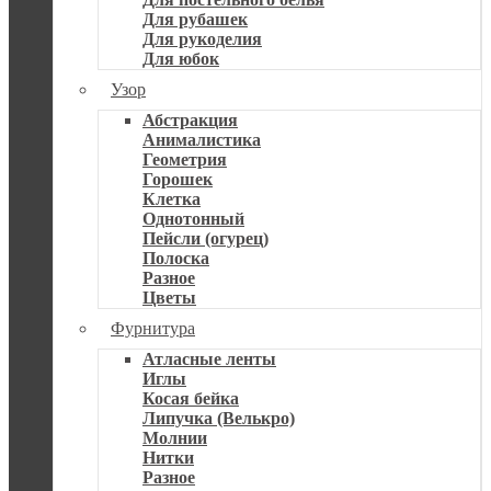
Для рубашек
Для рукоделия
Для юбок
Узор
Абстракция
Анималистика
Геометрия
Горошек
Клетка
Однотонный
Пейсли (огурец)
Полоска
Разное
Цветы
Фурнитура
Атласные ленты
Иглы
Косая бейка
Липучка (Велькро)
Молнии
Нитки
Разное