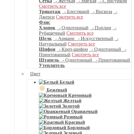
Сетка
- Жесткая
- Мягкая
- С рисунком
Смотреть все
Трикотаж
- Блестящий
- Вискоза
-
Джерси
Смотреть все
Флис
Хлопок
- Однотонный
- Поплин
-
Рубашечный
Смотреть все
Шелк
- Армани
- Искусственный
-
Натуральный
Смотреть все
Шифон
- Креп-шифон
- Однотонный
-
Принтованный
Смотреть все
Штапель
- Однотонный
- Принтованный
Утеплитель
Цвет
Белый
Бежевый
Кремовый
Желтый
Золотой
Оранжевый
Розовый
Красный
Бордовый
Зеленый