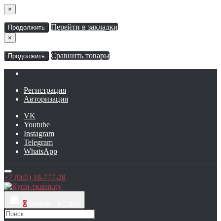
×
Перейти в закладки
Продолжить
×
Сравнить товары
Продолжить
Регистрация
Авторизация
VK
Youtube
Instagram
Telegram
WhatsApp
+7 (965) 18-777-28
0
товаров, на 0 руб