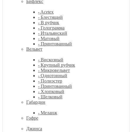
Бифлекс
- Acetex
- Блестящий
- В рубчик
- Голограмма
- Итальянский
- Матовый
- Принтованный
Вельвет
- Вискозный
- Крупный рубчик
- Микровельвет
- Однотонный
- Полиэстер
- Принтованный
- Хлопковый
- Шелковый
Габардин
- Меланж
Гофре
Джинса