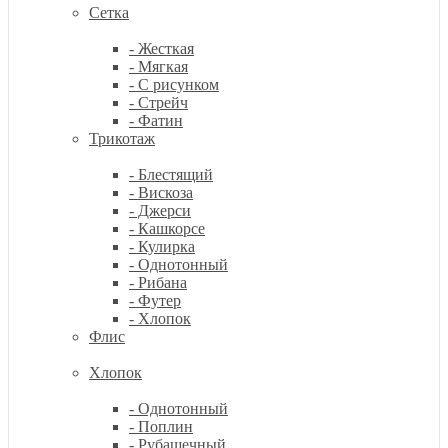
Сетка
- Жесткая
- Мягкая
- С рисунком
- Стрейч
- Фатин
Трикотаж
- Блестящий
- Вискоза
- Джерси
- Кашкорсе
- Кулирка
- Однотонный
- Рибана
- Футер
- Хлопок
Флис
Хлопок
- Однотонный
- Поплин
- Рубашечный