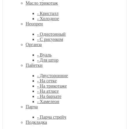
Масло трикотаж
- Кристалл
- Холодное
Неопрен
- Однотонный
- С рисунком
Органза
- Вуаль
- Для штор
Пайетки
- Двусторонние
- На сетке
- На трикотаже
- На атласе
- На бархате
- Хамелеон
Парча
- Парча стрейч
Подкладка