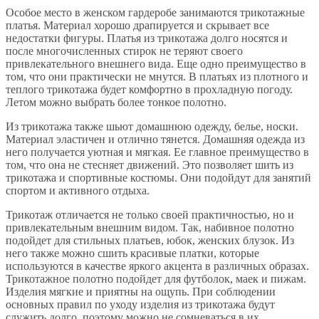
Особое место в женском гардеробе занимаются трикотажные
платья. Материал хорошо драпируется и скрывает все
недостатки фигуры. Платья из трикотажа долго носятся и
после многочисленных стирок не теряют своего
привлекательного внешнего вида. Еще одно преимущество в
том, что они практически не мнутся. В платьях из плотного и
теплого трикотажа будет комфортно в прохладную погоду.
Летом можно выбрать более тонкое полотно.
Из трикотажа также шьют домашнюю одежду, белье, носки.
Материал эластичен и отлично тянется. Домашняя одежда из
него получается уютная и мягкая. Ее главное преимущество в
том, что она не стесняет движений. Это позволяет шить из
трикотажа и спортивные костюмы. Они подойдут для занятий
спортом и активного отдыха.
Трикотаж отличается не только своей практичностью, но и
привлекательным внешним видом. Так, набивное полотно
подойдет для стильных платьев, юбок, женских блузок. Из
него также можно сшить красивые платки, которые
используются в качестве яркого акцента в различных образах.
Трикотажное полотно подойдет для футболок, маек и пижам.
Изделия мягкие и приятны на ощупь. При соблюдении
основных правил по уходу изделия из трикотажа будут
служить долго, поэтому можно не сомневаться в их