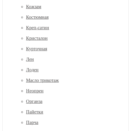
Кожзам
Костюмная
Креп-сатин
Кристалон
Курточная
Лен
Лоден
Масло трикотаж
Неопрен
Органза
Пайетки
Парча