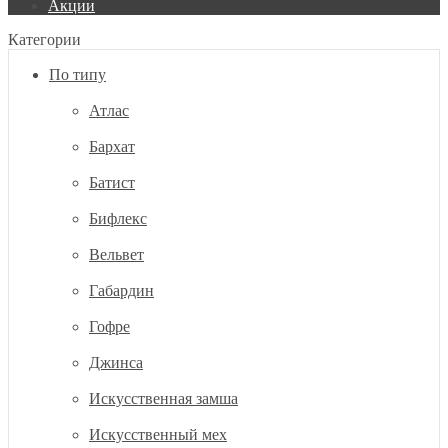
Акции
Категории
По типу
Атлас
Бархат
Батист
Бифлекс
Вельвет
Габардин
Гофре
Джинса
Искусственная замша
Искусственный мех