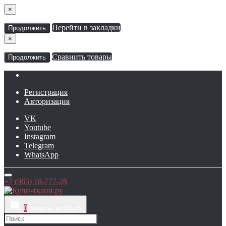
×
Перейти в закладки
Продолжить
×
Сравнить товары
Продолжить
Регистрация
Авторизация
VK
Youtube
Instagram
Telegram
WhatsApp
+7 (965) 18-777-28
0
товаров, на 0 руб