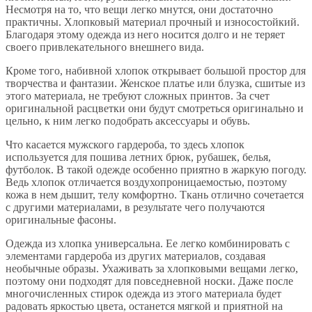
Несмотря на то, что вещи легко мнутся, они достаточно
практичны. Хлопковый материал прочный и износостойкий.
Благодаря этому одежда из него носится долго и не теряет
своего привлекательного внешнего вида.
Кроме того, набивной хлопок открывает большой простор для
творчества и фантазии. Женское платье или блузка, сшитые из
этого материала, не требуют сложных принтов. За счет
оригинальной расцветки они будут смотреться оригинально и
цельно, к ним легко подобрать аксессуары и обувь.
Что касается мужского гардероба, то здесь хлопок
используется для пошива летних брюк, рубашек, белья,
футболок. В такой одежде особенно приятно в жаркую погоду.
Ведь хлопок отличается воздухопроницаемостью, поэтому
кожа в нем дышит, телу комфортно. Ткань отлично сочетается
с другими материалами, в результате чего получаются
оригинальные фасоны.
Одежда из хлопка универсальна. Ее легко комбинировать с
элементами гардероба из других материалов, создавая
необычные образы. Ухаживать за хлопковыми вещами легко,
поэтому они подходят для повседневной носки. Даже после
многочисленных стирок одежда из этого материала будет
радовать яркостью цвета, останется мягкой и приятной на