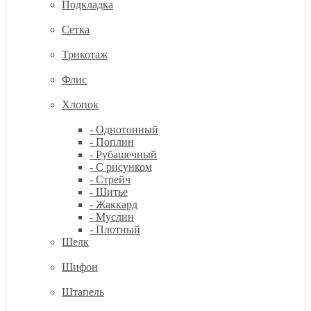
Подкладка
Сетка
Трикотаж
Флис
Хлопок
- Однотонный
- Поплин
- Рубашечный
- С рисунком
- Стрейч
- Шитье
- Жаккард
- Муслин
- Плотный
Шелк
Шифон
Штапель