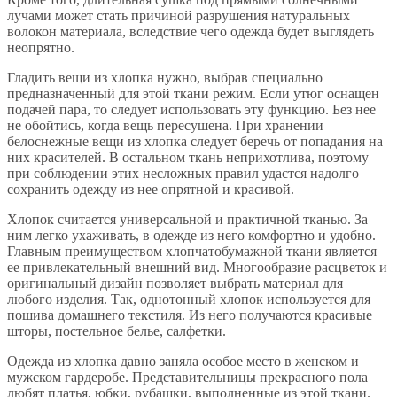
лучами может стать причиной разрушения натуральных
волокон материала, вследствие чего одежда будет выглядеть
неопрятно.
Гладить вещи из хлопка нужно, выбрав специально
предназначенный для этой ткани режим. Если утюг оснащен
подачей пара, то следует использовать эту функцию. Без нее
не обойтись, когда вещь пересушена. При хранении
белоснежные вещи из хлопка следует беречь от попадания на
них красителей. В остальном ткань неприхотлива, поэтому
при соблюдении этих несложных правил удастся надолго
сохранить одежду из нее опрятной и красивой.
Хлопок считается универсальной и практичной тканью. За
ним легко ухаживать, в одежде из него комфортно и удобно.
Главным преимуществом хлопчатобумажной ткани является
ее привлекательный внешний вид. Многообразие расцветок и
оригинальный дизайн позволяет выбрать материал для
любого изделия. Так, однотонный хлопок используется для
пошива домашнего текстиля. Из него получаются красивые
шторы, постельное белье, салфетки.
Одежда из хлопка давно заняла особое место в женском и
мужском гардеробе. Представительницы прекрасного пола
любят платья, юбки, рубашки, выполненные из этой ткани.