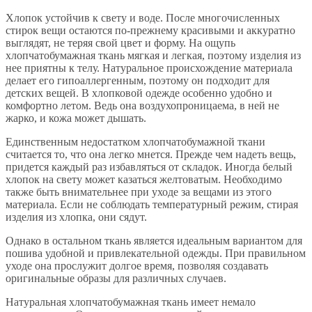
Хлопок устойчив к свету и воде. После многочисленных
стирок вещи остаются по-прежнему красивыми и аккуратно
выглядят, не теряя свой цвет и форму. На ощупь
хлопчатобумажная ткань мягкая и легкая, поэтому изделия из
нее приятны к телу. Натуральное происхождение материала
делает его гипоаллергенным, поэтому он подходит для
детских вещей. В хлопковой одежде особенно удобно и
комфортно летом. Ведь она воздухопроницаема, в ней не
жарко, и кожа может дышать.
Единственным недостатком хлопчатобумажной ткани
считается то, что она легко мнется. Прежде чем надеть вещь,
придется каждый раз избавляться от складок. Иногда белый
хлопок на свету может казаться желтоватым. Необходимо
также быть внимательнее при уходе за вещами из этого
материала. Если не соблюдать температурный режим, стирая
изделия из хлопка, они сядут.
Однако в остальном ткань является идеальным вариантом для
пошива удобной и привлекательной одежды. При правильном
уходе она прослужит долгое время, позволяя создавать
оригинальные образы для различных случаев.
Натуральная хлопчатобумажная ткань имеет немало