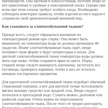
преимуществ. Она прочная и износостойкая, поэтому вещи из
нее практичные и удобные в повседневной носке. Однако при
всем при этом хлопок требует особого ухода. Необходимо
соблюдать некоторые правила, чтобы изделия из него надолго
сохранили свой привлекательный внешний вид.
Как ухаживать за хлопчатобумажной тканью?
Прежде всего, следует обращаться внимание на
температурный режим при стирке. Она может быть
машинной, но температура воды не должна превышать 40
градусов. Иначе хлопчатобумажная ткань сядет, вещи
потеряют свою форму и будут непригодны к носке. Для
цветной хлопчатобумажной ткани температура воды должна
быть еще ниже, чтобы сохранить яркость цвета. Перед
стиркой вещи следует вывернуть наизнанку, застегнуть все
пуговицы, проверить карманы, чтобы в них не осталось
никаких посторонних предметов.
Для однотонной хлопчатобумажной ткани подойдет обычный
стиральный порошок, а вот для цветной лучше использовать
мягкое моющее средство или жидкий гель. Вещи следует
полоскать в прохладной воде. Сушить можно, разложив или
развесив изделия. Очень важно не пересушивать
хлопчатобумажную ткань. После этого ее трудно разгладить.
Кроме того, длительная сушка под прямыми солнечными