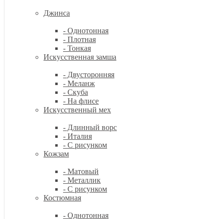
Джинса
- Однотонная
- Плотная
- Тонкая
Искусственная замша
- Двусторонняя
- Меланж
- Скуба
- На флисе
Искусственный мех
- Длинный ворс
- Италия
- С рисунком
Кожзам
- Матовый
- Металлик
- С рисунком
Костюмная
- Однотонная