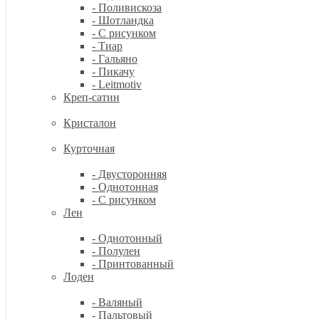
- Поливискоза
- Шотландка
- С рисунком
- Тиар
- Гальяно
- Пикачу
- Leitmotiv
Креп-сатин
Кристалон
Курточная
- Двусторонняя
- Однотонная
- С рисунком
Лен
- Однотонный
- Полулен
- Принтованный
Лоден
- Валяный
- Пальтовый