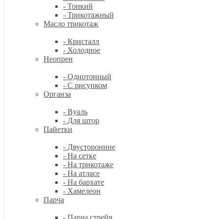
- Тонкий
- Трикотажный
Масло трикотаж
- Кристалл
- Холодное
Неопрен
- Однотонный
- С рисунком
Органза
- Вуаль
- Для штор
Пайетки
- Двусторонние
- На сетке
- На трикотаже
- На атласе
- На бархате
- Хамелеон
Парча
- Парча стрейч