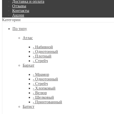
Доставка и оплата
Отзывы
Контакты
Акции
Категории
По типу
Атлас
- Набивной
- Однотонный
- Плотный
- Стрейч
Бархат
- Мрамор
- Однотонный
- Стрейч
- Хлопковый
- Велюр
- Шелковый
- Принтованный
Батист