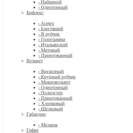
- Набивной
- Однотонный
Бифлекс
- Acetex
- Блестящий
- В рубчик
- Голограмма
- Итальянский
- Матовый
- Принтованный
Вельвет
- Вискозный
- Крупный рубчик
- Микровельвет
- Однотонный
- Полиэстер
- Принтованный
- Хлопковый
- Шелковый
Габардин
- Меланж
Гофре