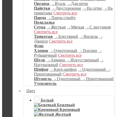
Органза
- Вуаль
- Для штор
Пайетки
- Двусторонние
- На сетке
- На
трикотаже
Смотреть все
Парча
- Парча стрейч
Подкладка
Сетка
- Жесткая
- Мягкая
- С рисунком
Смотреть все
Трикотаж
- Блестящий
- Вискоза
-
Джерси
Смотреть все
Флис
Хлопок
- Однотонный
- Поплин
-
Рубашечный
Смотреть все
Шелк
- Армани
- Искусственный
-
Натуральный
Смотреть все
Шифон
- Креп-шифон
- Однотонный
-
Принтованный
Смотреть все
Штапель
- Однотонный
- Принтованный
Утеплитель
Цвет
Белый
Бежевый
Кремовый
Желтый