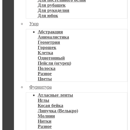
Для рубашек
Для рукоделия
Для юбок
Узор
Абстракция
Анималистика
Геометрия
Горошек
Клетка
Однотонный
Пейсли (огурец)
Полоска
Разное
Цветы
Фурнитура
Атласные ленты
Иглы
Косая бейка
Липучка (Велькро)
Молнии
Нитки
Разное