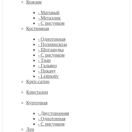
Кожзам
- Матовый
- Металлик
- С рисунком
Костюмная
- Однотонная
- Поливискоза
- Шотландка
- С рисунком
- Тиар
- Гальяно
- Пикачу
- Leitmotiv
Креп-сатин
Кристалон
Курточная
- Двусторонняя
- Однотонная
- С рисунком
Лен