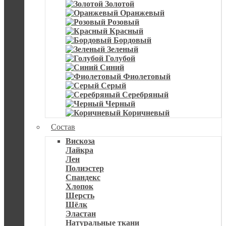
Золотой
Оранжевый
Розовый
Красный
Бордовый
Зеленый
Голубой
Синий
Фиолетовый
Серый
Серебряный
Черный
Коричневый
Состав
Вискоза
Лайкра
Лен
Полиэстер
Спандекс
Хлопок
Шерсть
Шёлк
Эластан
Натуральные ткани