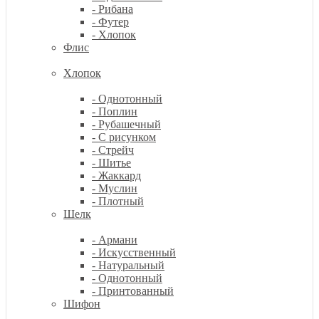
- Рибана
- Футер
- Хлопок
Флис
Хлопок
- Однотонный
- Поплин
- Рубашечный
- С рисунком
- Стрейч
- Шитье
- Жаккард
- Муслин
- Плотный
Шелк
- Армани
- Искусственный
- Натуральный
- Однотонный
- Принтованный
Шифон