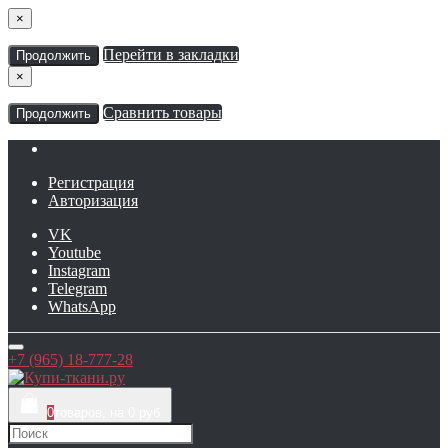
×
Перейти в закладки
Продолжить
×
Сравнить товары
Продолжить
Регистрация
Авторизация
VK
Youtube
Instagram
Telegram
WhatsApp
+7 (965) 18-777-28
0
товаров, на 0 руб