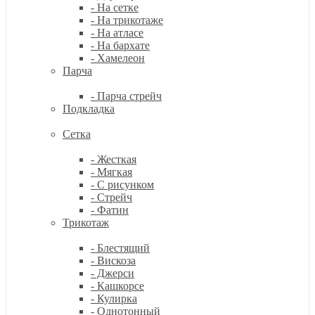
- На сетке
- На трикотаже
- На атласе
- На бархате
- Хамелеон
Парча
- Парча стрейч
Подкладка
Сетка
- Жесткая
- Мягкая
- С рисунком
- Стрейч
- Фатин
Трикотаж
- Блестящий
- Вискоза
- Джерси
- Кашкорсе
- Кулирка
- Однотонный