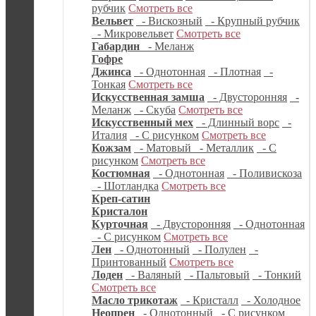
рубчик
Смотреть все
Вельвет
- Вискозный
- Крупный рубчик
- Микровельвет
Смотреть все
Габардин
- Меланж
Гофре
Джинса
- Однотонная
- Плотная
-
Тонкая
Смотреть все
Искусственная замша
- Двусторонняя
-
Меланж
- Скуба
Смотреть все
Искусственный мех
- Длинный ворс
-
Италия
- С рисунком
Смотреть все
Кожзам
- Матовый
- Металлик
- С
рисунком
Смотреть все
Костюмная
- Однотонная
- Поливискоза
- Шотландка
Смотреть все
Креп-сатин
Кристалон
Курточная
- Двусторонняя
- Однотонная
- С рисунком
Смотреть все
Лен
- Однотонный
- Полулен
-
Принтованный
Смотреть все
Лоден
- Валяный
- Пальтовый
- Тонкий
Смотреть все
Масло трикотаж
- Кристалл
- Холодное
Неопрен
- Однотонный
- С рисунком