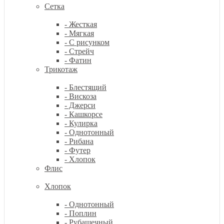
Сетка
- Жесткая
- Мягкая
- С рисунком
- Стрейч
- Фатин
Трикотаж
- Блестящий
- Вискоза
- Джерси
- Кашкорсе
- Кулирка
- Однотонный
- Рибана
- Футер
- Хлопок
Флис
Хлопок
- Однотонный
- Поплин
- Рубашечный