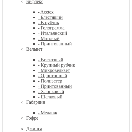
Бифлекс
- Acetex
- Блестящий
- В рубчик
- Голограмма
- Итальянский
- Матовый
- Принтованный
Вельвет
- Вискозный
- Крупный рубчик
- Микровельвет
- Однотонный
- Полиэстер
- Принтованный
- Хлопковый
- Шелковый
Габардин
- Меланж
Гофре
Джинса