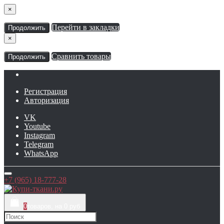
×
Перейти в закладки
Продолжить
×
Сравнить товары
Продолжить
Регистрация
Авторизация
VK
Youtube
Instagram
Telegram
WhatsApp
+7 (965) 18-777-28
0
товаров, на 0 руб