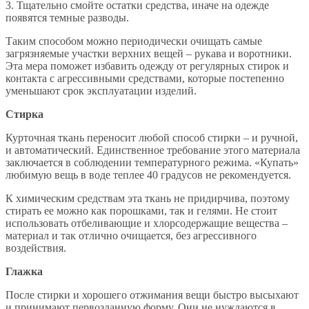
3. Тщательно смойте остатки средства, иначе на одежде
появятся темные разводы.
Таким способом можно периодически очищать самые
загрязняемые участки верхних вещей – рукава и воротники.
Эта мера поможет избавить одежду от регулярных стирок и
контакта с агрессивными средствами, которые постепенно
уменьшают срок эксплуатации изделий.
Стирка
Курточная ткань переносит любой способ стирки – и ручной,
и автоматический. Единственное требование этого материала
заключается в соблюдении температурного режима. «Купать»
любимую вещь в воде теплее 40 градусов не рекомендуется.
К химическим средствам эта ткань не придирчива, поэтому
стирать ее можно как порошками, так и гелями. Не стоит
использовать отбеливающие и хлорсодержащие вещества –
материал и так отлично очищается, без агрессивного
воздействия.
Глажка
После стирки и хорошего отжимания вещи быстро высыхают
и принимают первозданную форму. Они не нуждаются в