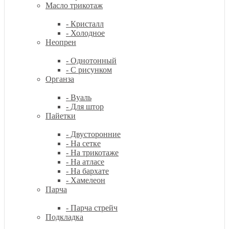
Масло трикотаж
- Кристалл
- Холодное
Неопрен
- Однотонный
- С рисунком
Органза
- Вуаль
- Для штор
Пайетки
- Двусторонние
- На сетке
- На трикотаже
- На атласе
- На бархате
- Хамелеон
Парча
- Парча стрейч
Подкладка