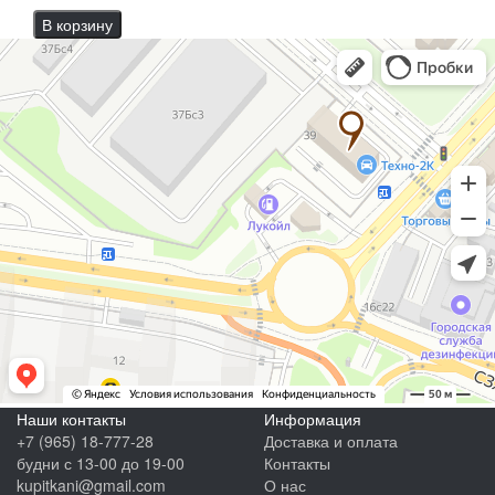
В корзину
Наши контакты
Информация
+7 (965) 18-777-28
Доставка и оплата
будни с 13-00 до 19-00
Контакты
kupitkani@gmail.com
О нас