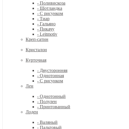
- Поливискоза
- Шотландка
- С рисунком
- Тиар
- Гальяно
- Пикачу
- Leitmotiv
Креп-сатин
Кристалон
Курточная
- Двусторонняя
- Однотонная
- С рисунком
Лен
- Однотонный
- Полулен
- Принтованный
Лоден
- Валяный
- Пальтовый