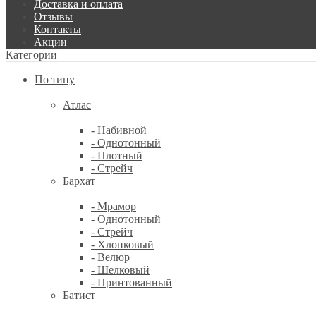
Доставка и оплата
Отзывы
Контакты
Акции
Категории
По типу
Атлас
- Набивной
- Однотонный
- Плотный
- Стрейч
Бархат
- Мрамор
- Однотонный
- Стрейч
- Хлопковый
- Велюр
- Шелковый
- Принтованный
Батист