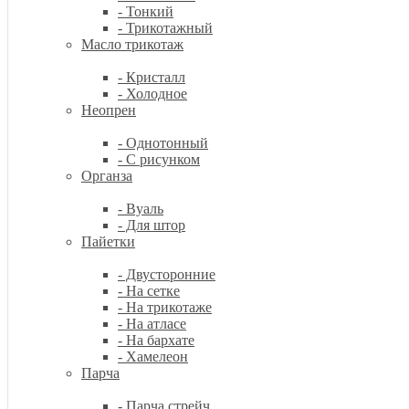
- Тонкий
- Трикотажный
Масло трикотаж
- Кристалл
- Холодное
Неопрен
- Однотонный
- С рисунком
Органза
- Вуаль
- Для штор
Пайетки
- Двусторонние
- На сетке
- На трикотаже
- На атласе
- На бархате
- Хамелеон
Парча
- Парча стрейч