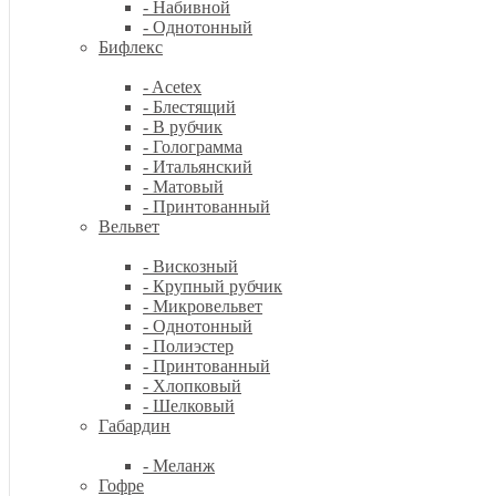
- Набивной
- Однотонный
Бифлекс
- Acetex
- Блестящий
- В рубчик
- Голограмма
- Итальянский
- Матовый
- Принтованный
Вельвет
- Вискозный
- Крупный рубчик
- Микровельвет
- Однотонный
- Полиэстер
- Принтованный
- Хлопковый
- Шелковый
Габардин
- Меланж
Гофре