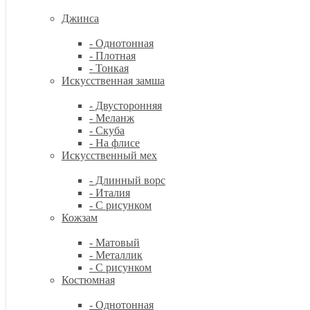
Джинса
- Однотонная
- Плотная
- Тонкая
Искусственная замша
- Двусторонняя
- Меланж
- Скуба
- На флисе
Искусственный мех
- Длинный ворс
- Италия
- С рисунком
Кожзам
- Матовый
- Металлик
- С рисунком
Костюмная
- Однотонная