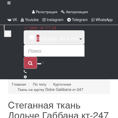
Регистрация
Авторизация
VK
Youtube
Instagram
Telegram
WhatsApp
+7 (965) 18-777-28
0
товаров, на 0 руб
Главная
По типу
Курточная
Ткань на куртку Dolce Gabbana кт-247
Cтеганная ткань
Дольче Габбана кт-247