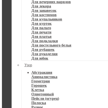
Для вечерних нарядов
Для декора
Для занавесок
Для костюмов
Для купальников
Для курток
Для пальто
Для печати
Для платья
Для подкладки
Для постельного белья
Для рубашек
Для рукоделия
Для юбок
Узор
Абстракция
Анималистика
Геометрия
Горошек
Клетка
Однотонный
Пейсли (огурец)
Полоска
Разное