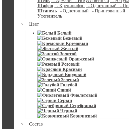
Шелк
- Армани
- Искусственный
- Натур
Шифон
- Креп-шифон
- Однотонный
- Пр
Штапель
- Однотонный
- Принтованный
Утеплитель
Цвет
Белый
Бежевый
Кремовый
Желтый
Золотой
Оранжевый
Розовый
Красный
Бордовый
Зеленый
Голубой
Синий
Фиолетовый
Серый
Серебряный
Черный
Коричневый
Состав