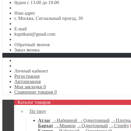
будни с 13-00 до 19-00
Наш адрес
г. Москва, Сигнальный проезд, 39
E-mail
kupitkani@gmail.com
Обратный звонок
Заказ звонка
Личный кабинет
Регистрация
Авторизация
Мои закладки
0
Сравнение товаров
0
Каталог товаров
По типу
Атлас
- Набивной
- Однотонный
- Плотн
Бархат
- Мрамор
- Однотонный
- Стрейч
Батист
- Набивной
- Однотонный