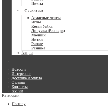
Цветы
Фурнитура
Атласные ленты
Иглы
Косая бейка
Липучка (Велькро)
Молнии
Нитки
Разное
Резинка
Акции
Новости
Интересное
Доставка и оплата
Отзывы
Контакты
Акции
Категории
По типу