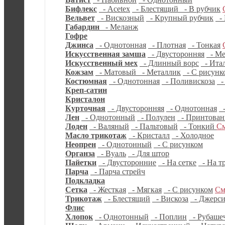
Бифлекс
- Acetex
- Блестящий
- В рубчик
Вельвет
- Вискозный
- Крупный рубчик
- 
Габардин
- Меланж
Гофре
Джинса
- Однотонная
- Плотная
- Тонкая
Искусственная замша
- Двусторонняя
- Ме
Искусственный мех
- Длинный ворс
- Ита
Кожзам
- Матовый
- Металлик
- С рисунк
Костюмная
- Однотонная
- Поливискоза
-
Креп-сатин
Кристалон
Курточная
- Двусторонняя
- Однотонная
-
Лен
- Однотонный
- Полулен
- Принтова
Лоден
- Валяный
- Пальтовый
- Тонкий
См
Масло трикотаж
- Кристалл
- Холодное
Неопрен
- Однотонный
- С рисунком
Органза
- Вуаль
- Для штор
Пайетки
- Двусторонние
- На сетке
- На т
Парча
- Парча стрейч
Подкладка
Сетка
- Жесткая
- Мягкая
- С рисунком
См
Трикотаж
- Блестящий
- Вискоза
- Джерс
Флис
Хлопок
- Однотонный
- Поплин
- Рубаше