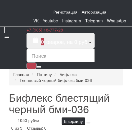
Регистрация
Авторизация
VK
Youtube
Instagram
Telegram
WhatsApp
+7 (965) 18-777-28
0
товаров, на 0 руб
Главная
По типу
Бифлекс
Глянцевый черный бифлекс бми-036
Бифлекс блестящий
черный бми-036
1050 руб
/м
В корзину
0 из 5
Отзывы: 0