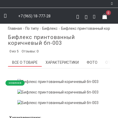
0
+7 (965) 18-777-28
Регистрация
Главная
По типу
Бифлекс
Бифлекс принтованный коричне
Авторизация
Бифлекс принтованный
VK
коричневый бп-003
Youtube
0 из 5
Отзывы: 0
Instagram
ВСЕ О ТОВАРЕ
ХАРАКТЕРИСТИКИ
ФОТО
ОТЗЫВ
Telegram
WhatsApp
новинка
новинка
новинка
новинка
новинка
Характеристики: