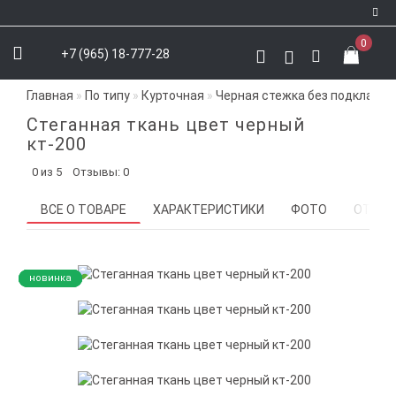
0
+7 (965) 18-777-28
Регистрация
Главная
По типу
Курточная
Черная стежка без подклада 
Авторизация
Стеганная ткань цвет черный
VK
кт-200
Youtube
0 из 5
Отзывы: 0
Instagram
ВСЕ О ТОВАРЕ
ХАРАКТЕРИСТИКИ
ФОТО
ОТЗЫВ
Telegram
WhatsApp
новинка
новинка
новинка
новинка
новинка