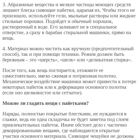
3. Абразивные вещества и мелкие частицы моющих средств
лишают блеска сияющие пайетки, царапая их. Чтобы этого не
произошло, используйте гели, мыльные растворы или жидкие
стильные порошки. Подойдет и обычный порошок,
растворенный в воде. Его заливают не в специальное
отверстие, а сразу в барабан стиральной машинки, прямо на
вещь.
4. Материал можно чистить как вручную (предпочтительный
способ), так и при помощи техники. Режим должен быть
бережным – это «шерсть», «шелк» или «деликатная стирка».
После того, как вещь постирается, отожмите ее
самостоятельно, мягко сжимая и потряхивая полотно.
Механическое воздействие машинки может привести к потере
некоторых пайеток или к деформации основного полотна
(если оно шелковистое или сетчатое).
Можно ли гладить вещи с пайетками?
Наряды, полностью покрытые блестками, не нуждаются в
глажке, ведь ни одна складочка не будет заметна под слоем
привлекательных пайеток. Иначе обстоит дело с частично
декорированными вещами, где наблюдаются открытые
участки основного материала. Сияющие чешуйки не должны