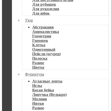
Для рубашек
Для рукоделия
Для юбок
Узор
Абстракция
Анималистика
Геометрия
Горошек
Клетка
Однотонный
Пейсли (огурец)
Полоска
Разное
Цветы
Фурнитура
Атласные ленты
Иглы
Косая бейка
Липучка (Велькро)
Молнии
Нитки
Разное