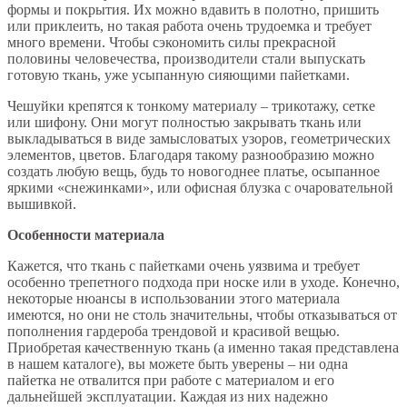
формы и покрытия. Их можно вдавить в полотно, пришить
или приклеить, но такая работа очень трудоемка и требует
много времени. Чтобы сэкономить силы прекрасной
половины человечества, производители стали выпускать
готовую ткань, уже усыпанную сияющими пайетками.
Чешуйки крепятся к тонкому материалу – трикотажу, сетке
или шифону. Они могут полностью закрывать ткань или
выкладываться в виде замысловатых узоров, геометрических
элементов, цветов. Благодаря такому разнообразию можно
создать любую вещь, будь то новогоднее платье, осыпанное
яркими «снежинками», или офисная блузка с очаровательной
вышивкой.
Особенности материала
Кажется, что ткань с пайетками очень уязвима и требует
особенно трепетного подхода при носке или в уходе. Конечно,
некоторые нюансы в использовании этого материала
имеются, но они не столь значительны, чтобы отказываться от
пополнения гардероба трендовой и красивой вещью.
Приобретая качественную ткань (а именно такая представлена
в нашем каталоге), вы можете быть уверены – ни одна
пайетка не отвалится при работе с материалом и его
дальнейшей эксплуатации. Каждая из них надежно