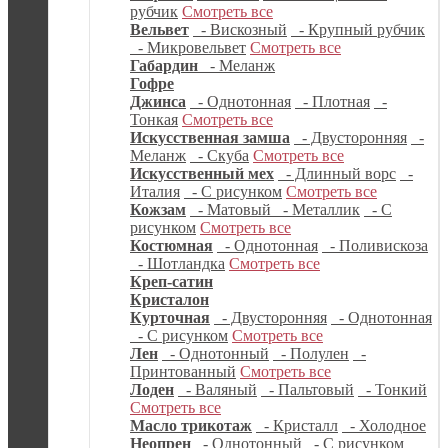
рубчик
Смотреть все
Вельвет
- Вискозный
- Крупный рубчик
- Микровельвет
Смотреть все
Габардин
- Меланж
Гофре
Джинса
- Однотонная
- Плотная
-
Тонкая
Смотреть все
Искусственная замша
- Двусторонняя
-
Меланж
- Скуба
Смотреть все
Искусственный мех
- Длинный ворс
-
Италия
- С рисунком
Смотреть все
Кожзам
- Матовый
- Металлик
- С
рисунком
Смотреть все
Костюмная
- Однотонная
- Поливискоза
- Шотландка
Смотреть все
Креп-сатин
Кристалон
Курточная
- Двусторонняя
- Однотонная
- С рисунком
Смотреть все
Лен
- Однотонный
- Полулен
-
Принтованный
Смотреть все
Лоден
- Валяный
- Пальтовый
- Тонкий
Смотреть все
Масло трикотаж
- Кристалл
- Холодное
Неопрен
- Однотонный
- С рисунком