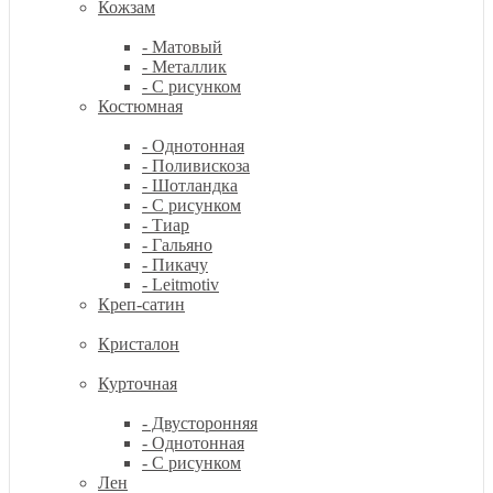
Кожзам
- Матовый
- Металлик
- С рисунком
Костюмная
- Однотонная
- Поливискоза
- Шотландка
- С рисунком
- Тиар
- Гальяно
- Пикачу
- Leitmotiv
Креп-сатин
Кристалон
Курточная
- Двусторонняя
- Однотонная
- С рисунком
Лен