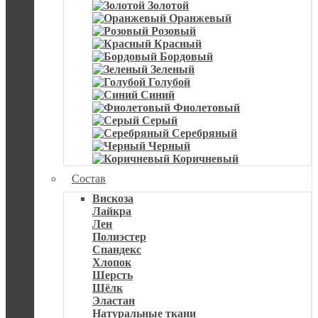
Золотой
Оранжевый
Розовый
Красный
Бордовый
Зеленый
Голубой
Синий
Фиолетовый
Серый
Серебряный
Черный
Коричневый
Состав
Вискоза
Лайкра
Лен
Полиэстер
Спандекс
Хлопок
Шерсть
Шёлк
Эластан
Натуральные ткани