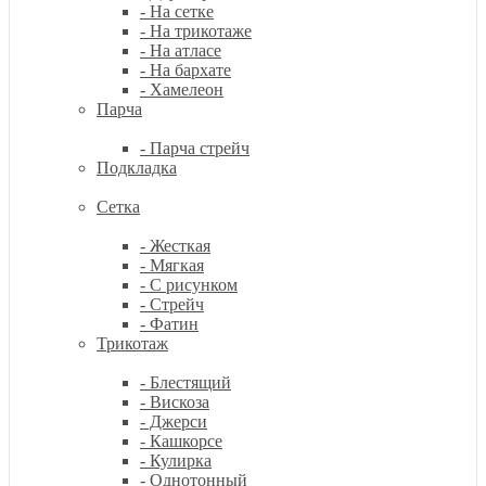
- На сетке
- На трикотаже
- На атласе
- На бархате
- Хамелеон
Парча
- Парча стрейч
Подкладка
Сетка
- Жесткая
- Мягкая
- С рисунком
- Стрейч
- Фатин
Трикотаж
- Блестящий
- Вискоза
- Джерси
- Кашкорсе
- Кулирка
- Однотонный