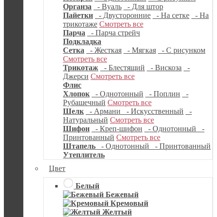
Органза
- Вуаль
- Для штор
Пайетки
- Двусторонние
- На сетке
- На
трикотаже
Смотреть все
Парча
- Парча стрейч
Подкладка
Сетка
- Жесткая
- Мягкая
- С рисунком
Смотреть все
Трикотаж
- Блестящий
- Вискоза
-
Джерси
Смотреть все
Флис
Хлопок
- Однотонный
- Поплин
-
Рубашечный
Смотреть все
Шелк
- Армани
- Искусственный
-
Натуральный
Смотреть все
Шифон
- Креп-шифон
- Однотонный
-
Принтованный
Смотреть все
Штапель
- Однотонный
- Принтованный
Утеплитель
Цвет
Белый
Бежевый
Кремовый
Желтый