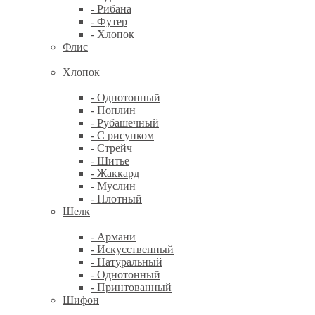
- Рибана
- Футер
- Хлопок
Флис
Хлопок
- Однотонный
- Поплин
- Рубашечный
- С рисунком
- Стрейч
- Шитье
- Жаккард
- Муслин
- Плотный
Шелк
- Армани
- Искусственный
- Натуральный
- Однотонный
- Принтованный
Шифон