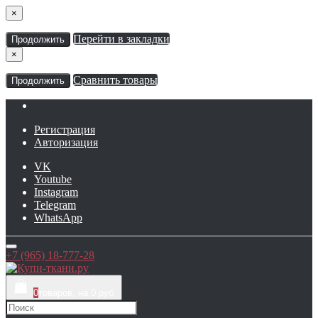
×
Перейти в закладки
Продолжить
×
Сравнить товары
Продолжить
Регистрация
Авторизация
VK
Youtube
Instagram
Telegram
WhatsApp
+7 (965) 18-777-28
0
товаров, на 0 руб