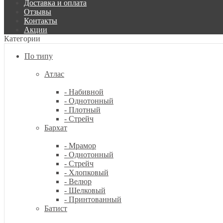
Доставка и оплата
Отзывы
Контакты
Акции
Категории
По типу
Атлас
- Набивной
- Однотонный
- Плотный
- Стрейч
Бархат
- Мрамор
- Однотонный
- Стрейч
- Хлопковый
- Велюр
- Шелковый
- Принтованный
Батист