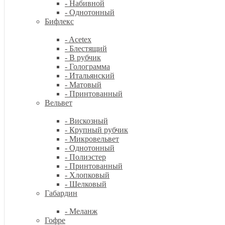
- Набивной
- Однотонный
Бифлекс
- Acetex
- Блестящий
- В рубчик
- Голограмма
- Итальянский
- Матовый
- Принтованный
Вельвет
- Вискозный
- Крупный рубчик
- Микровельвет
- Однотонный
- Полиэстер
- Принтованный
- Хлопковый
- Шелковый
Габардин
- Меланж
Гофре