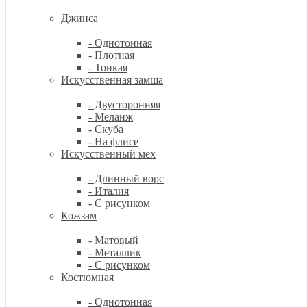
Джинса
- Однотонная
- Плотная
- Тонкая
Искусственная замша
- Двусторонняя
- Меланж
- Скуба
- На флисе
Искусственный мех
- Длинный ворс
- Италия
- С рисунком
Кожзам
- Матовый
- Металлик
- С рисунком
Костюмная
- Однотонная