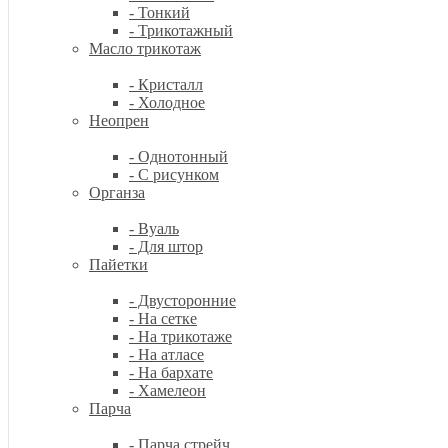
- Тонкий
- Трикотажный
Масло трикотаж
- Кристалл
- Холодное
Неопрен
- Однотонный
- С рисунком
Органза
- Вуаль
- Для штор
Пайетки
- Двусторонние
- На сетке
- На трикотаже
- На атласе
- На бархате
- Хамелеон
Парча
- Парча стрейч