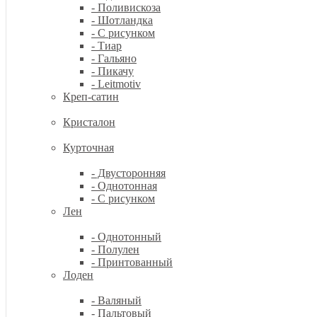
- Поливискоза
- Шотландка
- С рисунком
- Тиар
- Гальяно
- Пикачу
- Leitmotiv
Креп-сатин
Кристалон
Курточная
- Двусторонняя
- Однотонная
- С рисунком
Лен
- Однотонный
- Полулен
- Принтованный
Лоден
- Валяный
- Пальтовый