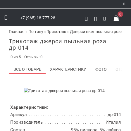
0
+7 (965) 18-777-28
Регистрация
Главная
По типу
Трикотаж
Джерси цвет пыльная роза др-
Авторизация
Трикотаж джерси пыльная роза
VK
др-014
Youtube
0 из 5
Отзывы: 0
Instagram
ВСЕ О ТОВАРЕ
ХАРАКТЕРИСТИКИ
ФОТО
ОТЗЫВО
Telegram
WhatsApp
Характеристики:
Артикул
др-014
Производитель
Италия
Состав
95% вискоза, 5% лайкра