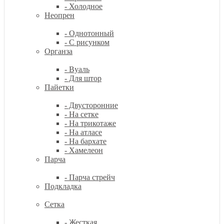
- Холодное
Неопрен
- Однотонный
- С рисунком
Органза
- Вуаль
- Для штор
Пайетки
- Двусторонние
- На сетке
- На трикотаже
- На атласе
- На бархате
- Хамелеон
Парча
- Парча стрейч
Подкладка
Сетка
- Жесткая