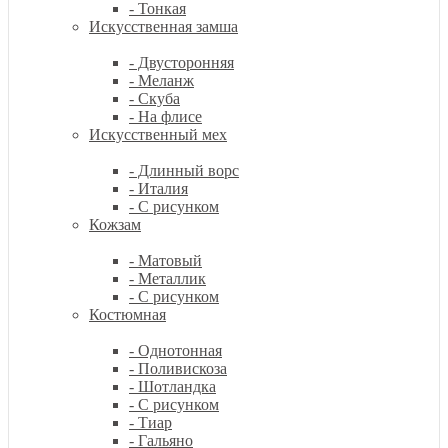
- Тонкая
Искусственная замша
- Двусторонняя
- Меланж
- Скуба
- На флисе
Искусственный мех
- Длинный ворс
- Италия
- С рисунком
Кожзам
- Матовый
- Металлик
- С рисунком
Костюмная
- Однотонная
- Поливискоза
- Шотландка
- С рисунком
- Тиар
- Гальяно