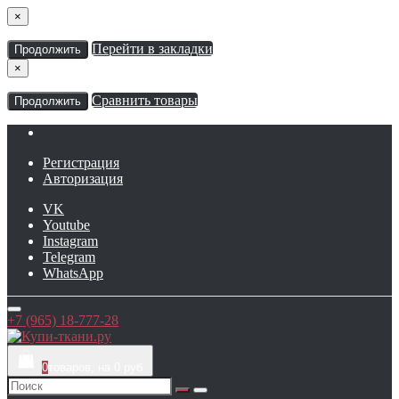
×
Перейти в закладки
Продолжить
×
Сравнить товары
Продолжить
Регистрация
Авторизация
VK
Youtube
Instagram
Telegram
WhatsApp
+7 (965) 18-777-28
0
товаров, на 0 руб