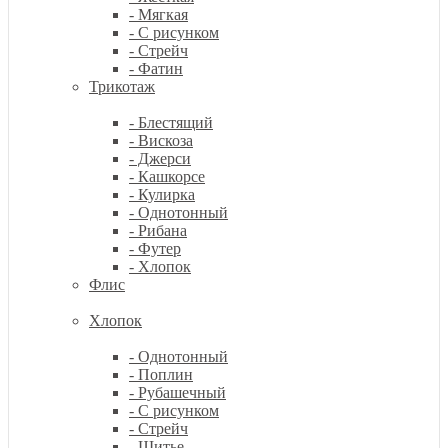
- Мягкая
- С рисунком
- Стрейч
- Фатин
Трикотаж
- Блестящий
- Вискоза
- Джерси
- Кашкорсе
- Кулирка
- Однотонный
- Рибана
- Футер
- Хлопок
Флис
Хлопок
- Однотонный
- Поплин
- Рубашечный
- С рисунком
- Стрейч
- Шитье