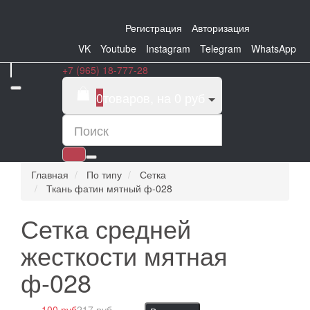
Регистрация
Авторизация
VK
Youtube
Instagram
Telegram
WhatsApp
+7 (965) 18-777-28
0
товаров, на 0 руб
Главная
По типу
Сетка
Ткань фатин мятный ф-028
Сетка средней
жесткости мятная
ф-028
100 руб
217 руб