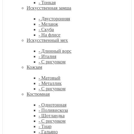
- Тонкая
Искусственная замша
- Двусторонняя
- Меланж
- Скуба
- На флисе
Искусственный мех
- Длинный ворс
- Италия
- С рисунком
Кожзам
- Матовый
- Металлик
- С рисунком
Костюмная
- Однотонная
- Поливискоза
- Шотландка
- С рисунком
- Тиар
- Гальяно