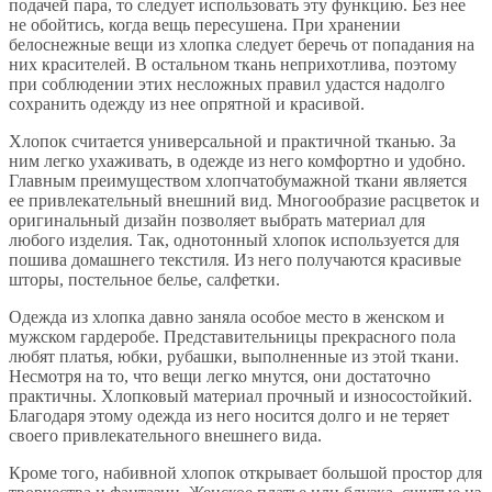
подачей пара, то следует использовать эту функцию. Без нее
не обойтись, когда вещь пересушена. При хранении
белоснежные вещи из хлопка следует беречь от попадания на
них красителей. В остальном ткань неприхотлива, поэтому
при соблюдении этих несложных правил удастся надолго
сохранить одежду из нее опрятной и красивой.
Хлопок считается универсальной и практичной тканью. За
ним легко ухаживать, в одежде из него комфортно и удобно.
Главным преимуществом хлопчатобумажной ткани является
ее привлекательный внешний вид. Многообразие расцветок и
оригинальный дизайн позволяет выбрать материал для
любого изделия. Так, однотонный хлопок используется для
пошива домашнего текстиля. Из него получаются красивые
шторы, постельное белье, салфетки.
Одежда из хлопка давно заняла особое место в женском и
мужском гардеробе. Представительницы прекрасного пола
любят платья, юбки, рубашки, выполненные из этой ткани.
Несмотря на то, что вещи легко мнутся, они достаточно
практичны. Хлопковый материал прочный и износостойкий.
Благодаря этому одежда из него носится долго и не теряет
своего привлекательного внешнего вида.
Кроме того, набивной хлопок открывает большой простор для