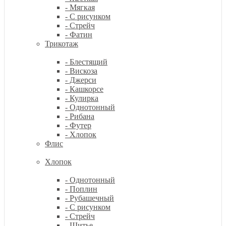
- Мягкая
- С рисунком
- Стрейч
- Фатин
Трикотаж
- Блестящий
- Вискоза
- Джерси
- Кашкорсе
- Кулирка
- Однотонный
- Рибана
- Футер
- Хлопок
Флис
Хлопок
- Однотонный
- Поплин
- Рубашечный
- С рисунком
- Стрейч
- Шитье