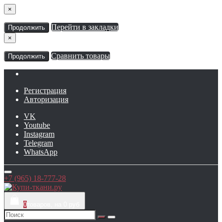
×
Перейти в закладки
Продолжить
×
Сравнить товары
Продолжить
Регистрация
Авторизация
VK
Youtube
Instagram
Telegram
WhatsApp
+7 (965) 18-777-28
0
товаров, на 0 руб