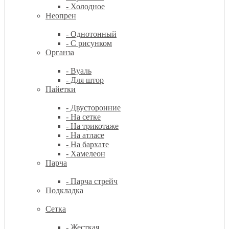
- Холодное
Неопрен
- Однотонный
- С рисунком
Органза
- Вуаль
- Для штор
Пайетки
- Двусторонние
- На сетке
- На трикотаже
- На атласе
- На бархате
- Хамелеон
Парча
- Парча стрейч
Подкладка
Сетка
- Жесткая