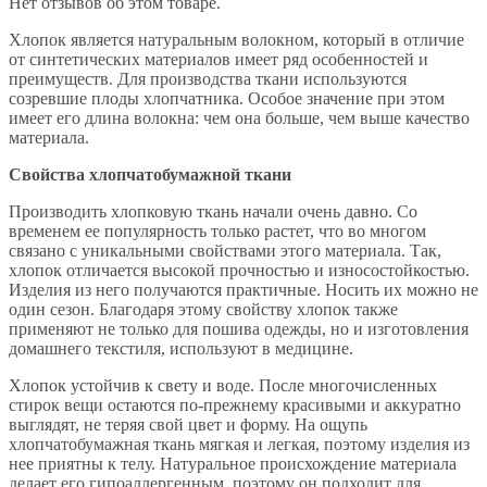
Нет отзывов об этом товаре.
Хлопок является натуральным волокном, который в отличие
от синтетических материалов имеет ряд особенностей и
преимуществ. Для производства ткани используются
созревшие плоды хлопчатника. Особое значение при этом
имеет его длина волокна: чем она больше, чем выше качество
материала.
Свойства хлопчатобумажной ткани
Производить хлопковую ткань начали очень давно. Со
временем ее популярность только растет, что во многом
связано с уникальными свойствами этого материала. Так,
хлопок отличается высокой прочностью и износостойкостью.
Изделия из него получаются практичные. Носить их можно не
один сезон. Благодаря этому свойству хлопок также
применяют не только для пошива одежды, но и изготовления
домашнего текстиля, используют в медицине.
Хлопок устойчив к свету и воде. После многочисленных
стирок вещи остаются по-прежнему красивыми и аккуратно
выглядят, не теряя свой цвет и форму. На ощупь
хлопчатобумажная ткань мягкая и легкая, поэтому изделия из
нее приятны к телу. Натуральное происхождение материала
делает его гипоаллергенным, поэтому он подходит для