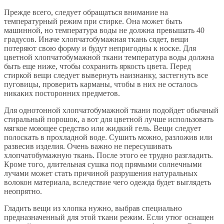
Прежде всего, следует обращаться внимание на
температурный режим при стирке. Она может быть
машинной, но температура воды не должна превышать 40
градусов. Иначе хлопчатобумажная ткань сядет, вещи
потеряют свою форму и будут непригодны к носке. Для
цветной хлопчатобумажной ткани температура воды должна
быть еще ниже, чтобы сохранить яркость цвета. Перед
стиркой вещи следует вывернуть наизнанку, застегнуть все
пуговицы, проверить карманы, чтобы в них не осталось
никаких посторонних предметов.
Для однотонной хлопчатобумажной ткани подойдет обычный
стиральный порошок, а вот для цветной лучше использовать
мягкое моющее средство или жидкий гель. Вещи следует
полоскать в прохладной воде. Сушить можно, разложив или
развесив изделия. Очень важно не пересушивать
хлопчатобумажную ткань. После этого ее трудно разгладить.
Кроме того, длительная сушка под прямыми солнечными
лучами может стать причиной разрушения натуральных
волокон материала, вследствие чего одежда будет выглядеть
неопрятно.
Гладить вещи из хлопка нужно, выбрав специально
предназначенный для этой ткани режим. Если утюг оснащен