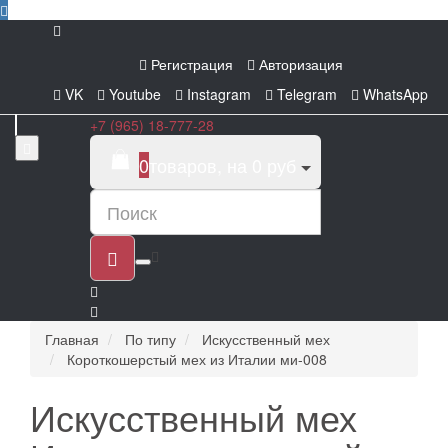
Регистрация
Авторизация
VK
Youtube
Instagram
Telegram
WhatsApp
+7 (965) 18-777-28
0
товаров, на 0 руб
Главная
По типу
Искусственный мех
Короткошерстый мех из Италии ми-008
Искусственный мех