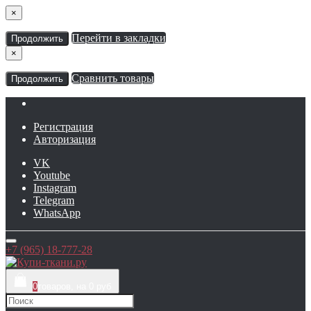
×
Перейти в закладки
Продолжить
×
Сравнить товары
Продолжить
Регистрация
Авторизация
VK
Youtube
Instagram
Telegram
WhatsApp
+7 (965) 18-777-28
0
товаров, на 0 руб