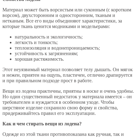
Материал может быть ворсистым или суконным (с коротким
ворсом), двухсторонним и односторонним, тканым и
нетканым. Все его виды объединяют характеристики, за
которые ткань ценится модниками и модельерами:
натуральность и экологичность;
легкость и тонкость;
теплоизоляция и водонепроницаемость;
устойчивость к загрязнениям;
хорошая растяжимость.
Этот неуязвимый материал позволяет телу дышать. Он мягок
и нежен, приятен на ощупь, пластичен, отлично драпируется
и при правильном подходе прост в работе.
Вещи из лодена практичны, приятны в носке и очень удобны.
Но один существенный недостаток у материала имеется – он
требователен и нуждается в особенном уходе. Чтобы
шерстяное изделие сохранило свою форму и свойства,
придерживайтесь правил его эксплуатации.
Как и чем стирать вещи из лодена?
Одежде из этой ткани противопоказана как ручная, так и