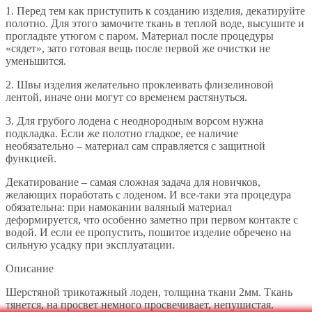
1. Перед тем как приступить к созданию изделия, декатируйте
полотно. Для этого замочите ткань в теплой воде, высушите и
прогладьте утюгом с паром. Материал после процедуры
«сядет», зато готовая вещь после первой же очистки не
уменьшится.
2. Швы изделия желательно проклеивать флизелиновой
лентой, иначе они могут со временем растянуться.
3. Для грубого лодена с неоднородным ворсом нужна
подкладка. Если же полотно гладкое, ее наличие
необязательно – материал сам справляется с защитной
функцией.
Декатирование – самая сложная задача для новичков,
желающих поработать с лоденом. И все-таки эта процедура
обязательна: при намокании валяный материал
деформируется, что особенно заметно при первом контакте с
водой. И если ее пропустить, пошитое изделие обречено на
сильную усадку при эксплуатации.
Описание
Шерстяной трикотажный лоден, толщина ткани 2мм. Ткань
тянется, на просвет немного просвечивает, непушистая.