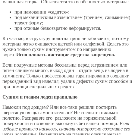
машинная стирка. Объясняется это особенностью материала:
при намокании «садится»;
под механическим воздействием (трением, сжиманием)
теряет форму;
при отжиме безвозвратно деформируется.
К счастью, в структуру полотна грязь не забивается, поэтому
материал легко очищается щеткой или салфеткой. Делать это
нужно только сухим инструментом по направлению
ворса.
Использовать чистящие средства запрещено.
Если подручные методы бессильны перед загрязнением или
пятен слишком много, выход один – отдать вещь из лодена в
химчистку. Только профессионалы гарантированно сохранят
первозданный вид изделия, удалив дефекты сухим способом и
при помощи специальных средств.
Сушим и гладим лоден правильно
Намокли под дождем? Или все-таки решили постирать
шерстяную вещь самостоятельно? Не спешите отжимать
полотно. Расправьте его, разложите на горизонтальной
поверхности и позвольте высохнуть без вашей помощи.
Если
изделие промокло насквозь, сначала осторожно сожмите его
через полотенце.
Вывешивать на плечики одежду нельзя,