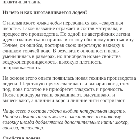
практичная ткань.
Из чего и как изготавливается лоден?
С итальянского языка
лоден
переводится как «сваренная
шерсть». Такое название отражает и состав материала, и
процесс его производства. По одной из австрийских легенд,
идея создания ткани пришла в голову обычному крестьянину.
Точнее, он ошибся, постирав свою шерстяную накидку в
слишком горячей воде. В результате оплошности вещь
уменьшилась в размерах, но приобрела новые свойства –
воздухонепроницаемость, высокую плотность,
непромокаемость.
На основе этого опыта появилась новая техника производства
лодена. Шерстяную пряжу сваливают и вываривают до тех
пор, пока полотно не приобретет гладкость и прочность.
После процедуры ткань окрашивают, высушивают и
вычесывают, а длинный ворс и лишние нити состригают.
Чаще всего в состав лодена входит натуральная шерсть.
Чтобы сделать ткань мягче и эластичнее, к основному
волокну иногда добавляются дополнительные нити: мохер,
вискоза, полиэстер.
Свойства лодена