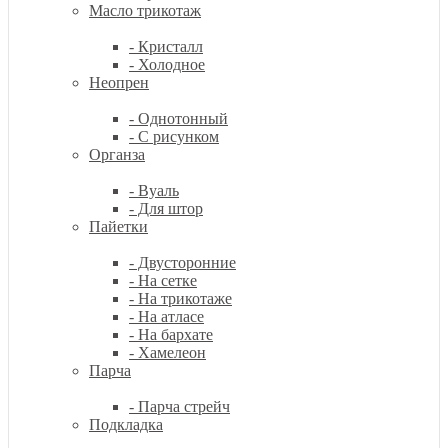
Масло трикотаж
- Кристалл
- Холодное
Неопрен
- Однотонный
- С рисунком
Органза
- Вуаль
- Для штор
Пайетки
- Двусторонние
- На сетке
- На трикотаже
- На атласе
- На бархате
- Хамелеон
Парча
- Парча стрейч
Подкладка