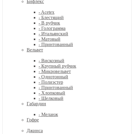
Бифлекс
- Acetex
- Блестящий
- В рубчик
- Голограмма
- Итальянский
- Матовый
- Принтованный
Вельвет
- Вискозный
- Крупный рубчик
- Микровельвет
- Однотонный
- Полиэстер
- Принтованный
- Хлопковый
- Шелковый
Габардин
- Меланж
Гофре
Джинса