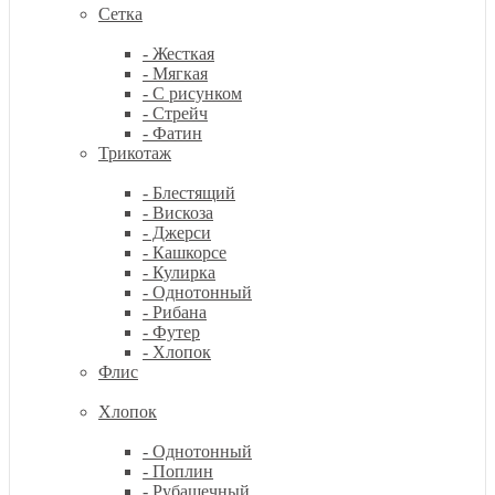
Сетка
- Жесткая
- Мягкая
- С рисунком
- Стрейч
- Фатин
Трикотаж
- Блестящий
- Вискоза
- Джерси
- Кашкорсе
- Кулирка
- Однотонный
- Рибана
- Футер
- Хлопок
Флис
Хлопок
- Однотонный
- Поплин
- Рубашечный