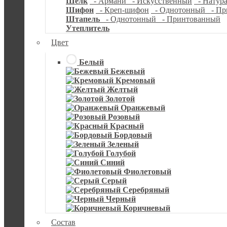
Шелк
- Армани
- Искусственный
- Натур
Шифон
- Креп-шифон
- Однотонный
- Пр
Штапель
- Однотонный
- Принтованный
Утеплитель
Цвет
Белый
Бежевый
Кремовый
Желтый
Золотой
Оранжевый
Розовый
Красный
Бордовый
Зеленый
Голубой
Синий
Фиолетовый
Серый
Серебряный
Черный
Коричневый
Состав