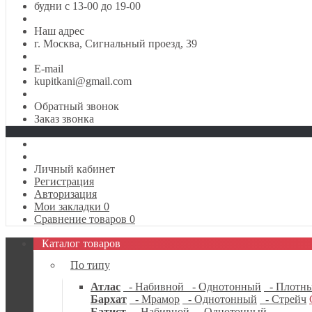
будни с 13-00 до 19-00
Наш адрес
г. Москва, Сигнальный проезд, 39
E-mail
kupitkani@gmail.com
Обратный звонок
Заказ звонка
Личный кабинет
Регистрация
Авторизация
Мои закладки
0
Сравнение товаров
0
Каталог товаров
По типу
Атлас
- Набивной
- Однотонный
- Плотн
Бархат
- Мрамор
- Однотонный
- Стрейч
Батист
- Набивной
- Однотонный