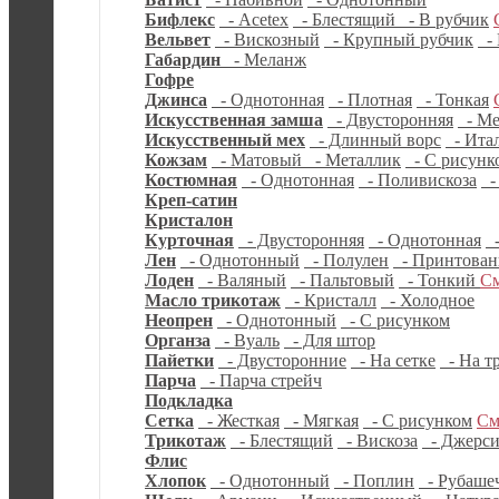
Бифлекс
- Acetex
- Блестящий
- В рубчик
Вельвет
- Вискозный
- Крупный рубчик
- 
Габардин
- Меланж
Гофре
Джинса
- Однотонная
- Плотная
- Тонкая
Искусственная замша
- Двусторонняя
- Ме
Искусственный мех
- Длинный ворс
- Ита
Кожзам
- Матовый
- Металлик
- С рисунк
Костюмная
- Однотонная
- Поливискоза
-
Креп-сатин
Кристалон
Курточная
- Двусторонняя
- Однотонная
-
Лен
- Однотонный
- Полулен
- Принтова
Лоден
- Валяный
- Пальтовый
- Тонкий
См
Масло трикотаж
- Кристалл
- Холодное
Неопрен
- Однотонный
- С рисунком
Органза
- Вуаль
- Для штор
Пайетки
- Двусторонние
- На сетке
- На т
Парча
- Парча стрейч
Подкладка
Сетка
- Жесткая
- Мягкая
- С рисунком
См
Трикотаж
- Блестящий
- Вискоза
- Джерс
Флис
Хлопок
- Однотонный
- Поплин
- Рубаше