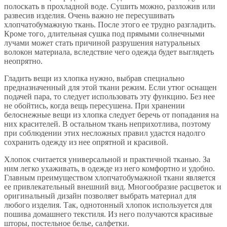
полоскать в прохладной воде. Сушить можно, разложив или
развесив изделия. Очень важно не пересушивать
хлопчатобумажную ткань. После этого ее трудно разгладить.
Кроме того, длительная сушка под прямыми солнечными
лучами может стать причиной разрушения натуральных
волокон материала, вследствие чего одежда будет выглядеть
неопрятно.
Гладить вещи из хлопка нужно, выбрав специально
предназначенный для этой ткани режим. Если утюг оснащен
подачей пара, то следует использовать эту функцию. Без нее
не обойтись, когда вещь пересушена. При хранении
белоснежные вещи из хлопка следует беречь от попадания на
них красителей. В остальном ткань неприхотлива, поэтому
при соблюдении этих несложных правил удастся надолго
сохранить одежду из нее опрятной и красивой.
Хлопок считается универсальной и практичной тканью. За
ним легко ухаживать, в одежде из него комфортно и удобно.
Главным преимуществом хлопчатобумажной ткани является
ее привлекательный внешний вид. Многообразие расцветок и
оригинальный дизайн позволяет выбрать материал для
любого изделия. Так, однотонный хлопок используется для
пошива домашнего текстиля. Из него получаются красивые
шторы, постельное белье, салфетки.