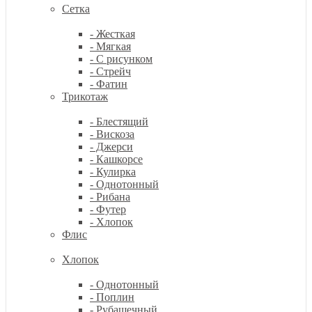
Сетка
- Жесткая
- Мягкая
- С рисунком
- Стрейч
- Фатин
Трикотаж
- Блестящий
- Вискоза
- Джерси
- Кашкорсе
- Кулирка
- Однотонный
- Рибана
- Футер
- Хлопок
Флис
Хлопок
- Однотонный
- Поплин
- Рубашечный