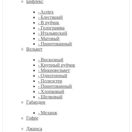
Бифлекс
- Acetex
- Блестящий
- В рубчик
- Голограмма
- Итальянский
- Матовый
- Принтованный
Вельвет
- Вискозный
- Крупный рубчик
- Микровельвет
- Однотонный
- Полиэстер
- Принтованный
- Хлопковый
- Шелковый
Габардин
- Меланж
Гофре
Джинса