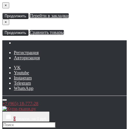
×
Перейти в закладки
Продолжить
×
Сравнить товары
Продолжить
Регистрация
Авторизация
VK
Youtube
Instagram
Telegram
WhatsApp
+7 (965) 18-777-28
0
товаров, на 0 руб