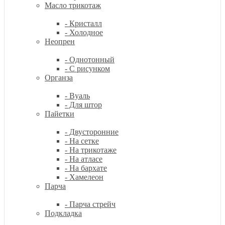
Масло трикотаж
- Кристалл
- Холодное
Неопрен
- Однотонный
- С рисунком
Органза
- Вуаль
- Для штор
Пайетки
- Двусторонние
- На сетке
- На трикотаже
- На атласе
- На бархате
- Хамелеон
Парча
- Парча стрейч
Подкладка