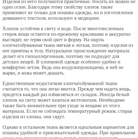
Изделия из него получаются практичные. Носить их можно не
один сезон. Благодаря этому свойству хлопок также
применяют не только для пошива одежды, но и изготовления
домашнего текстиля, используют в медицине.
Хлопок устойчив к свету и воде. После многочисленных
стирок вещи остаются по-прежнему красивыми и аккуратно
выглядят, не теряя свой цвет и форму. На ощупь
хлопчатобумажная ткань мягкая и легкая, поэтому изделия из
нее приятны к телу. Натуральное происхождение материала
делает его гипоаллергенным, поэтому он подходит для
детских вещей. В хлопковой одежде особенно удобно и
комфортно летом. Ведь она воздухопроницаема, в ней не
жарко, и кожа может дышать.
Единственным недостатком хлопчатобумажной ткани
считается то, что она легко мнется. Прежде чем надеть вещь,
придется каждый раз избавляться от складок. Иногда белый
хлопок на свету может казаться желтоватым. Необходимо
также быть внимательнее при уходе за вещами из этого
материала. Если не соблюдать температурный режим, стирая
изделия из хлопка, они сядут.
Однако в остальном ткань является идеальным вариантом для
пошива удобной и привлекательной одежды. При правильном