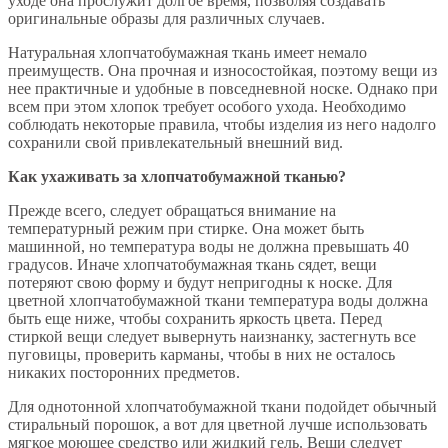
уходе она прослужит долгое время, позволяя создавать
оригинальные образы для различных случаев.
Натуральная хлопчатобумажная ткань имеет немало
преимуществ. Она прочная и износостойкая, поэтому вещи из
нее практичные и удобные в повседневной носке. Однако при
всем при этом хлопок требует особого ухода. Необходимо
соблюдать некоторые правила, чтобы изделия из него надолго
сохранили свой привлекательный внешний вид.
Как ухаживать за хлопчатобумажной тканью?
Прежде всего, следует обращаться внимание на
температурный режим при стирке. Она может быть
машинной, но температура воды не должна превышать 40
градусов. Иначе хлопчатобумажная ткань сядет, вещи
потеряют свою форму и будут непригодны к носке. Для
цветной хлопчатобумажной ткани температура воды должна
быть еще ниже, чтобы сохранить яркость цвета. Перед
стиркой вещи следует вывернуть наизнанку, застегнуть все
пуговицы, проверить карманы, чтобы в них не осталось
никаких посторонних предметов.
Для однотонной хлопчатобумажной ткани подойдет обычный
стиральный порошок, а вот для цветной лучше использовать
мягкое моющее средство или жидкий гель. Вещи следует