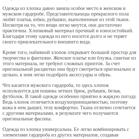
Одежда из хлопка давно заняла особое место в женском и
мужском гардеробе. Представительницы прекрасного пола
любят платья, юбки, рубашки, выполненные из этой ткани.
Несмотря на то, что вещи легко мнутся, они достаточно
практичны. Хлопковый материал прочный и износостойкий.
Благодаря этому одежда из него носится долго и не теряет
своего привлекательного внешнего вида.
Кроме того, набивной хлопок открывает большой простор для
творчества и фантазии. Женское платье или блузка, сшитые из
этого материала, не требуют сложных принтов. За счет
оригинальной расцветки они будут смотреться оригинально и
цельно, к ним легко подобрать аксессуары и обувь.
Что касается мужского гардероба, то здесь хлопок
используется для пошива летних брюк, рубашек, белья,
футболок. В такой одежде особенно приятно в жаркую погоду.
Ведь хлопок отличается воздухопроницаемостью, поэтому
кожа в нем дышит, телу комфортно. Ткань отлично сочетается
с другими материалами, в результате чего получаются
оригинальные фасоны.
Одежда из хлопка универсальна. Ее легко комбинировать с
элементами гардероба из других материалов, создавая