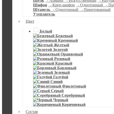
Шелк
- Армани
- Искусственный
- Натур
Шифон
- Креп-шифон
- Однотонный
- Пр
Штапель
- Однотонный
- Принтованный
Утеплитель
Цвет
Белый
Бежевый
Кремовый
Желтый
Золотой
Оранжевый
Розовый
Красный
Бордовый
Зеленый
Голубой
Синий
Фиолетовый
Серый
Серебряный
Черный
Коричневый
Состав