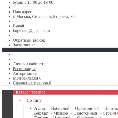
будни с 13-00 до 19-00
Наш адрес
г. Москва, Сигнальный проезд, 39
E-mail
kupitkani@gmail.com
Обратный звонок
Заказ звонка
Личный кабинет
Регистрация
Авторизация
Мои закладки
0
Сравнение товаров
0
Каталог товаров
По типу
Атлас
- Набивной
- Однотонный
- Плотн
Бархат
- Мрамор
- Однотонный
- Стрейч
Батист
- Набивной
- Однотонный