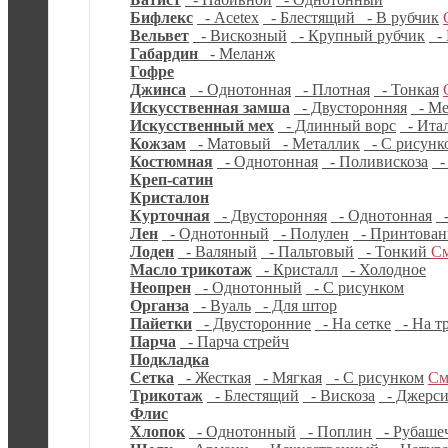
Бифлекс
- Acetex
- Блестящий
- В рубчик
Вельвет
- Вискозный
- Крупный рубчик
- 
Габардин
- Меланж
Гофре
Джинса
- Однотонная
- Плотная
- Тонкая
Искусственная замша
- Двусторонняя
- Ме
Искусственный мех
- Длинный ворс
- Ита
Кожзам
- Матовый
- Металлик
- С рисунк
Костюмная
- Однотонная
- Поливискоза
-
Креп-сатин
Кристалон
Курточная
- Двусторонняя
- Однотонная
-
Лен
- Однотонный
- Полулен
- Принтова
Лоден
- Валяный
- Пальтовый
- Тонкий
См
Масло трикотаж
- Кристалл
- Холодное
Неопрен
- Однотонный
- С рисунком
Органза
- Вуаль
- Для штор
Пайетки
- Двусторонние
- На сетке
- На т
Парча
- Парча стрейч
Подкладка
Сетка
- Жесткая
- Мягкая
- С рисунком
См
Трикотаж
- Блестящий
- Вискоза
- Джерс
Флис
Хлопок
- Однотонный
- Поплин
- Рубаше