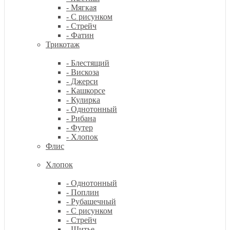
- Мягкая
- С рисунком
- Стрейч
- Фатин
Трикотаж
- Блестящий
- Вискоза
- Джерси
- Кашкорсе
- Кулирка
- Однотонный
- Рибана
- Футер
- Хлопок
Флис
Хлопок
- Однотонный
- Поплин
- Рубашечный
- С рисунком
- Стрейч
- Шитье