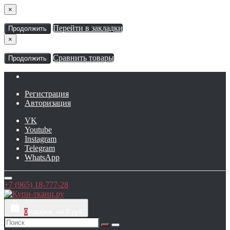
×
Перейти в закладки
Продолжить
×
Сравнить товары
Продолжить
Регистрация
Авторизация
VK
Youtube
Instagram
Telegram
WhatsApp
+7 (965) 18-777-28
0
товаров, на 0 руб