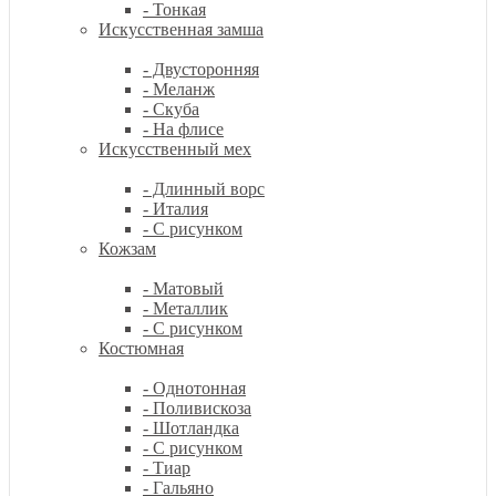
- Тонкая
Искусственная замша
- Двусторонняя
- Меланж
- Скуба
- На флисе
Искусственный мех
- Длинный ворс
- Италия
- С рисунком
Кожзам
- Матовый
- Металлик
- С рисунком
Костюмная
- Однотонная
- Поливискоза
- Шотландка
- С рисунком
- Тиар
- Гальяно