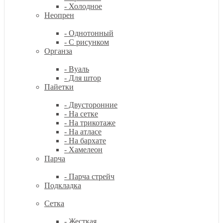
- Холодное
Неопрен
- Однотонный
- С рисунком
Органза
- Вуаль
- Для штор
Пайетки
- Двусторонние
- На сетке
- На трикотаже
- На атласе
- На бархате
- Хамелеон
Парча
- Парча стрейч
Подкладка
Сетка
- Жесткая