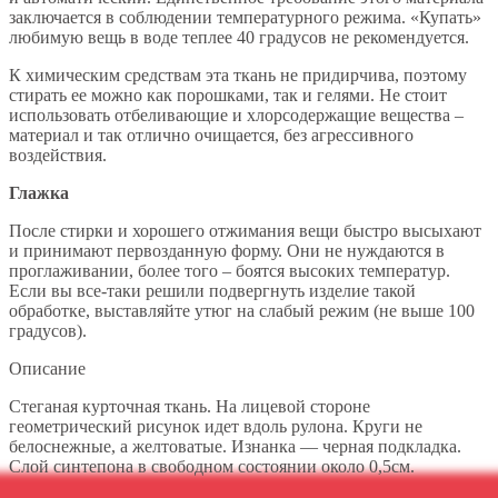
заключается в соблюдении температурного режима. «Купать»
любимую вещь в воде теплее 40 градусов не рекомендуется.
К химическим средствам эта ткань не придирчива, поэтому
стирать ее можно как порошками, так и гелями. Не стоит
использовать отбеливающие и хлорсодержащие вещества –
материал и так отлично очищается, без агрессивного
воздействия.
Глажка
После стирки и хорошего отжимания вещи быстро высыхают
и принимают первозданную форму. Они не нуждаются в
проглаживании, более того – боятся высоких температур.
Если вы все-таки решили подвергнуть изделие такой
обработке, выставляйте утюг на слабый режим (не выше 100
градусов).
Описание
Стеганая курточная ткань. На лицевой стороне
геометрический рисунок идет вдоль рулона. Круги не
белоснежные, а желтоватые. Изнанка — черная подкладка.
Слой синтепона в свободном состоянии около 0,5см.