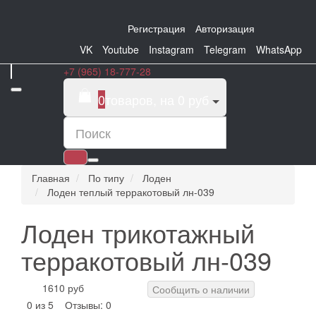
Регистрация
Авторизация
VK
Youtube
Instagram
Telegram
WhatsApp
+7 (965) 18-777-28
0
товаров, на 0 руб
Главная
По типу
Лоден
Лоден теплый терракотовый лн-039
Лоден трикотажный
терракотовый лн-039
1610 руб
Сообщить о наличии
0 из 5
Отзывы: 0