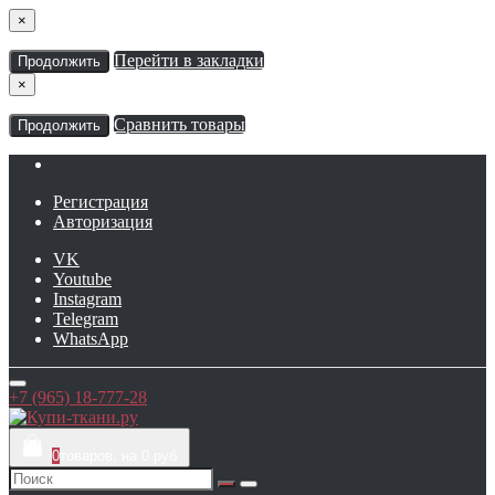
×
Перейти в закладки
Продолжить
×
Сравнить товары
Продолжить
Регистрация
Авторизация
VK
Youtube
Instagram
Telegram
WhatsApp
+7 (965) 18-777-28
0
товаров, на 0 руб