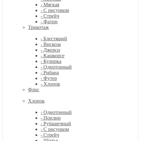
- Мягкая
- С рисунком
- Стрейч
- Фатин
Трикотаж
- Блестящий
- Вискоза
- Джерси
- Кашкорсе
- Кулирка
- Однотонный
- Рибана
- Футер
- Хлопок
Флис
Хлопок
- Однотонный
- Поплин
- Рубашечный
- С рисунком
- Стрейч
- Шитье