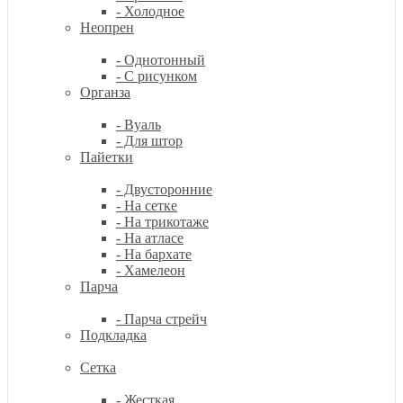
- Холодное
Неопрен
- Однотонный
- С рисунком
Органза
- Вуаль
- Для штор
Пайетки
- Двусторонние
- На сетке
- На трикотаже
- На атласе
- На бархате
- Хамелеон
Парча
- Парча стрейч
Подкладка
Сетка
- Жесткая