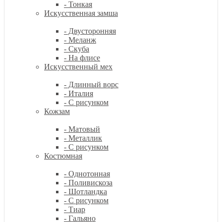
- Тонкая
Искусственная замша
- Двусторонняя
- Меланж
- Скуба
- На флисе
Искусственный мех
- Длинный ворс
- Италия
- С рисунком
Кожзам
- Матовый
- Металлик
- С рисунком
Костюмная
- Однотонная
- Поливискоза
- Шотландка
- С рисунком
- Тиар
- Гальяно