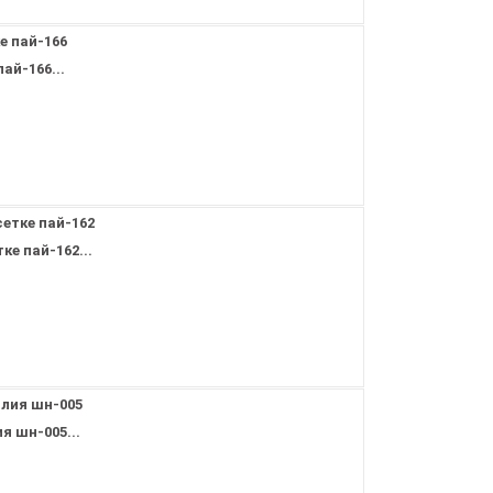
ай-166...
е пай-162...
 шн-005...