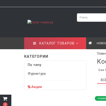
КАТАЛОГ ТОВАРОВ
НОВО
Главн
КАТЕГОРИИ
Ко
По типу
0 из 
Фурнитура
ВС
Акции
новин
новин
новин
новин
новин
0