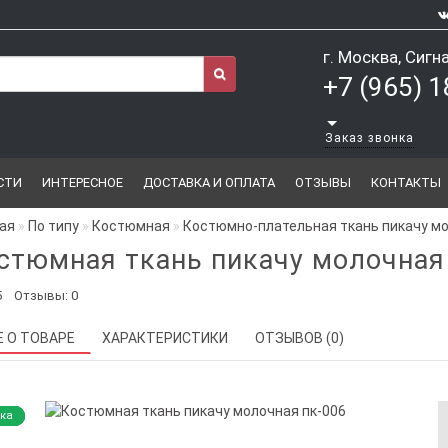
г. Москва, Сигн
+7 (965) 
Заказ звонка
СТИ
ИНТЕРЕСНОЕ
ДОСТАВКА И ОПЛАТА
ОТЗЫВЫ
КОНТАКТЫ
ая
По типу
Костюмная
Костюмно-плательная ткань пикачу мо
стюмная ткань пикачу молочная
5
Отзывы: 0
Е О ТОВАРЕ
ХАРАКТЕРИСТИКИ
ОТЗЫВОВ (0)
ка
ка
ка
ка
ка