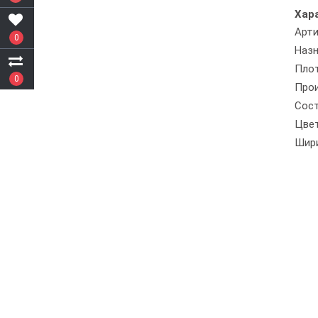
Хар
Арти
0
Назн
Пло
0
Про
Сос
Цве
Шир