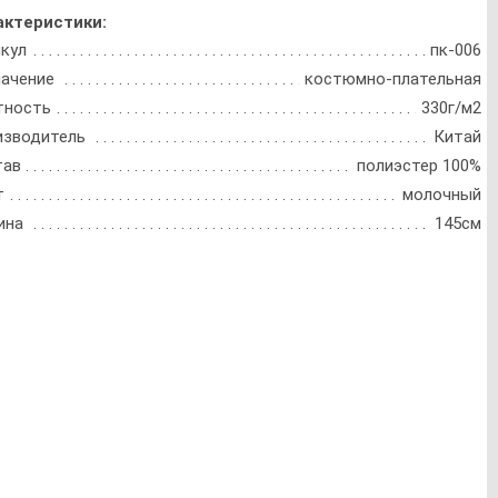
актеристики:
кул
пк-006
ачение
костюмно-плательная
тность
330г/м2
изводитель
Китай
тав
полиэстер 100%
т
молочный
ина
145см