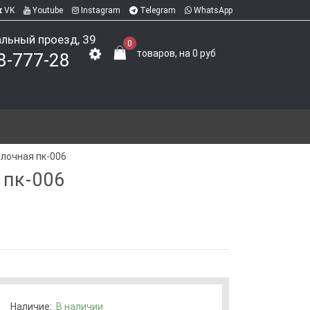
VK
Youtube
Instagram
Telegram
WhatsApp
альный проезд, 39
0
товаров, на 0 руб
18-777-28
лочная пк-006
 пк-006
Наличие:
В наличии