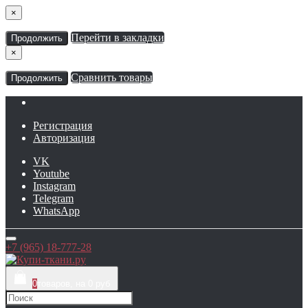
×
Перейти в закладки
Продолжить
×
Сравнить товары
Продолжить
Регистрация
Авторизация
VK
Youtube
Instagram
Telegram
WhatsApp
+7 (965) 18-777-28
0
товаров, на 0 руб