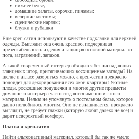
нижнее белье;
домашние халаты, сорочки, пижамы;
вечерние костюмы;
сценические наряды;
блузки и рубашки.
Еще креп-сатин используют в качестве подкладки для верхней
одежды. Выглядит она очень красиво, подчеркивая
презентабельность изделия и защищая основной материал от
пота, загрязнений, запахов.
А какой современный интерьер обходится без ниспадающих
глянцевых штор, притягивающих восхищенные взгляды? На
шелке и атласе разориться можно, а креп-сатин прекрасно
подойдет для декорирования всех окон квартиры! Уютные
пледы, роскошные подушечки и многие другие предметы
домашнего интерьера часто создаются именно из этого
материала. Нельзя не упомянуть о постельном белье, которое
давно полюбилось многим. Оно не изнашивается, прекрасно
выглядит, не требует глажки (которую любят далеко не все) и
дарит невероятный комфорт.
Платья и креп-сатин
Найти альтернативный материал, который бы так же умело