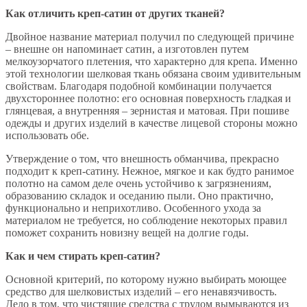
Как отличить креп-сатин от других тканей?
Двойное название материал получил по следующей причине
– внешне он напоминает сатин, а изготовлен путем
мелкоузорчатого плетения, что характерно для крепа. Именно
этой технологии шелковая ткань обязана своим удивительным
свойствам. Благодаря подобной комбинации получается
двухстороннее полотно: его основная поверхность гладкая и
глянцевая, а внутренняя – зернистая и матовая. При пошиве
одежды и других изделий в качестве лицевой стороны можно
использовать обе.
Утверждение о том, что внешность обманчива, прекрасно
подходит к креп-сатину. Нежное, мягкое и как будто ранимое
полотно на самом деле очень устойчиво к загрязнениям,
образованию складок и оседанию пыли. Оно практично,
функционально и неприхотливо. Особенного ухода за
материалом не требуется, но соблюдение некоторых правил
поможет сохранить новизну вещей на долгие годы.
Как и чем стирать креп-сатин?
Основной критерий, по которому нужно выбирать моющее
средство для шелковистых изделий – его ненавязчивость.
Дело в том, что чистящие средства с трудом вымываются из