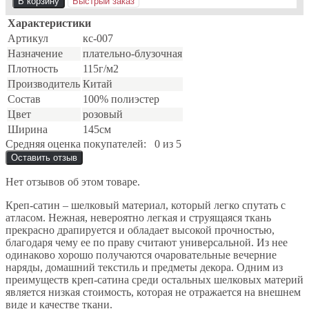
В корзину
Быстрый заказ
Характеристики
Артикул
кс-007
Назначение
плательно-блузочная
Плотность
115г/м2
Производитель
Китай
Состав
100% полиэстер
Цвет
розовый
Ширина
145см
Средняя оценка покупателей:
0 из 5
Оставить отзыв
Нет отзывов об этом товаре.
Креп-сатин – шелковый материал, который легко спутать с
атласом. Нежная, невероятно легкая и струящаяся ткань
прекрасно драпируется и обладает высокой прочностью,
благодаря чему ее по праву считают универсальной. Из нее
одинаково хорошо получаются очаровательные вечерние
наряды, домашний текстиль и предметы декора. Одним из
преимуществ креп-сатина среди остальных шелковых материй
является низкая стоимость, которая не отражается на внешнем
виде и качестве ткани.