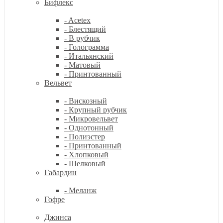
Бифлекс
- Acetex
- Блестящий
- В рубчик
- Голограмма
- Итальянский
- Матовый
- Принтованный
Вельвет
- Вискозный
- Крупный рубчик
- Микровельвет
- Однотонный
- Полиэстер
- Принтованный
- Хлопковый
- Шелковый
Габардин
- Меланж
Гофре
Джинса