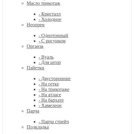
Масло трикотаж
- Кристалл
- Холодное
Неопрен
- Однотонный
- С рисунком
Органза
- Вуаль
- Для штор
Пайетки
- Двусторонние
- На сетке
- На трикотаже
- На атласе
- На бархате
- Хамелеон
Парча
- Парча стрейч
Подкладка