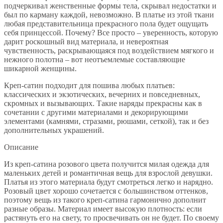
подчеркивал женственные формы тела, скрывал недостатки и
был по карману каждой, невозможно. В платье из этой ткани
любая представительница прекрасного пола будет ощущать
себя принцессой. Почему? Все просто – уверенность, которую
дарит роскошный вид материала, и невероятная
чувственность, раскрывающаяся под воздействием мягкого и
нежного полотна – вот неотъемлемые составляющие
шикарной женщины.
Креп-сатин подходит для пошива любых платьев:
классических и экзотических, вечерних и повседневных,
скромных и вызывающих. Такие наряды прекрасны как в
сочетании с другими материалами и декорирующими
элементами (камнями, стразами, рюшами, сеткой), так и без
дополнительных украшений.
Описание
Из креп-сатина розового цвета получится милая одежда для
маленьких детей и романтичная вещь для взрослой девушки.
Платья из этого материала будут смотреться легко и нарядно.
Розовый цвет хорошо сочетается с большинством оттенков,
поэтому вещь из такого креп-сатина гармонично дополнит
разные образы. Материал имеет высокую плотность: если
растянуть его на свету, то просвечивать он не будет. По своему