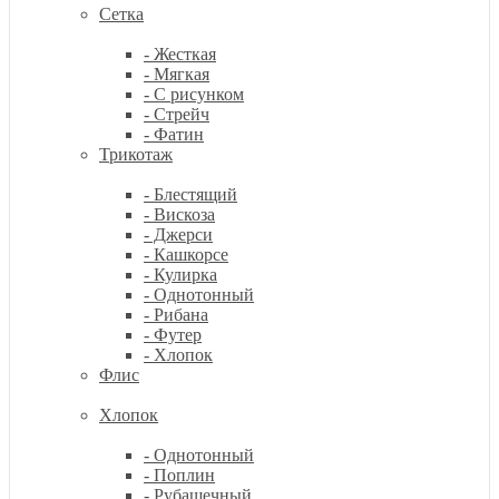
Сетка
- Жесткая
- Мягкая
- С рисунком
- Стрейч
- Фатин
Трикотаж
- Блестящий
- Вискоза
- Джерси
- Кашкорсе
- Кулирка
- Однотонный
- Рибана
- Футер
- Хлопок
Флис
Хлопок
- Однотонный
- Поплин
- Рубашечный