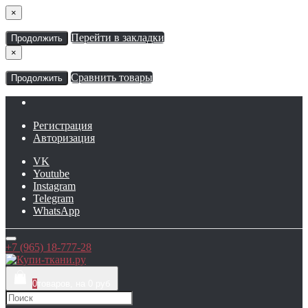
×
Перейти в закладки
Продолжить
×
Сравнить товары
Продолжить
Регистрация
Авторизация
VK
Youtube
Instagram
Telegram
WhatsApp
+7 (965) 18-777-28
0
товаров, на 0 руб