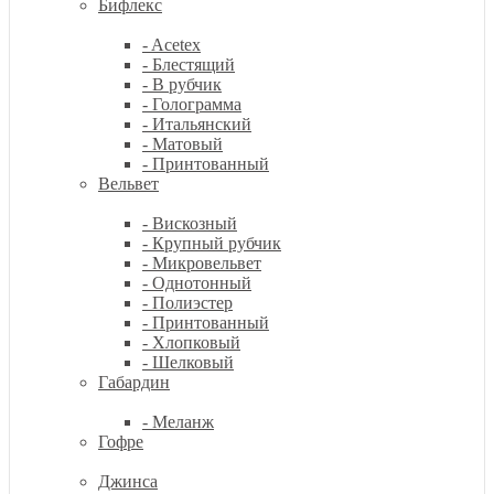
Бифлекс
- Acetex
- Блестящий
- В рубчик
- Голограмма
- Итальянский
- Матовый
- Принтованный
Вельвет
- Вискозный
- Крупный рубчик
- Микровельвет
- Однотонный
- Полиэстер
- Принтованный
- Хлопковый
- Шелковый
Габардин
- Меланж
Гофре
Джинса