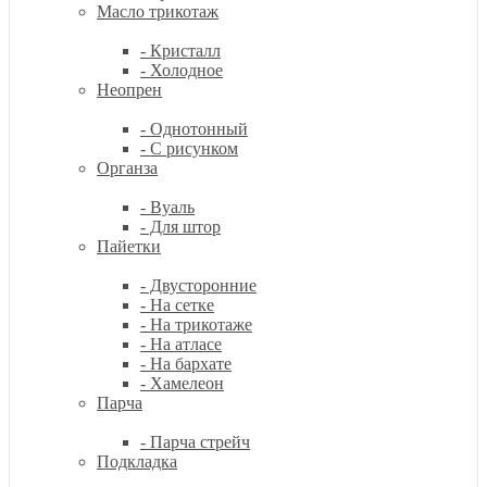
Масло трикотаж
- Кристалл
- Холодное
Неопрен
- Однотонный
- С рисунком
Органза
- Вуаль
- Для штор
Пайетки
- Двусторонние
- На сетке
- На трикотаже
- На атласе
- На бархате
- Хамелеон
Парча
- Парча стрейч
Подкладка