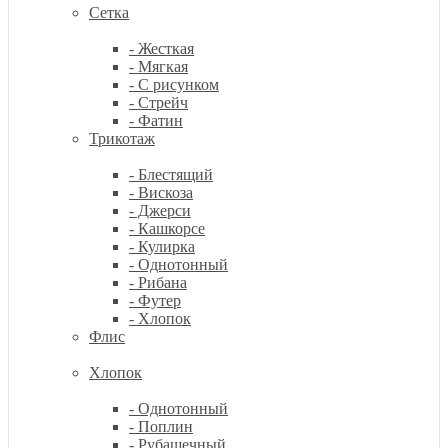
Сетка
- Жесткая
- Мягкая
- С рисунком
- Стрейч
- Фатин
Трикотаж
- Блестящий
- Вискоза
- Джерси
- Кашкорсе
- Кулирка
- Однотонный
- Рибана
- Футер
- Хлопок
Флис
Хлопок
- Однотонный
- Поплин
- Рубашечный