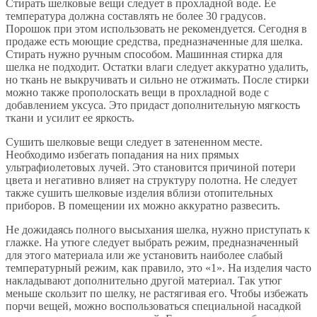
Стирать шелковые вещи следует в прохладной воде. Ее
температура должна составлять не более 30 градусов.
Порошок при этом использовать не рекомендуется. Сегодня в
продаже есть моющие средства, предназначенные для шелка.
Стирать нужно ручным способом. Машинная стирка для
шелка не подходит. Остатки влаги следует аккуратно удалить,
но ткань не выкручивать и сильно не отжимать. После стирки
можно также прополоскать вещи в прохладной воде с
добавлением уксуса. Это придаст дополнительную мягкость
ткани и усилит ее яркость.
Сушить шелковые вещи следует в затененном месте.
Необходимо избегать попадания на них прямых
ультрафиолетовых лучей. Это становится причиной потери
цвета и негативно влияет на структуру полотна. Не следует
также сушить шелковые изделия вблизи отопительных
приборов. В помещении их можно аккуратно развесить.
Не дожидаясь полного высыхания шелка, нужно приступать к
глажке. На утюге следует выбрать режим, предназначенный
для этого материала или же установить наиболее слабый
температурный режим, как правило, это «1». На изделия часто
накладывают дополнительно другой материал. Так утюг
меньше скользит по шелку, не растягивая его. Чтобы избежать
порчи вещей, можно воспользоваться специальной насадкой