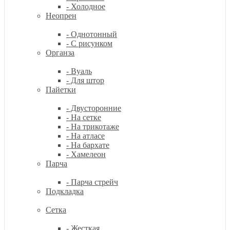
- Холодное
Неопрен
- Однотонный
- С рисунком
Органза
- Вуаль
- Для штор
Пайетки
- Двусторонние
- На сетке
- На трикотаже
- На атласе
- На бархате
- Хамелеон
Парча
- Парча стрейч
Подкладка
Сетка
- Жесткая