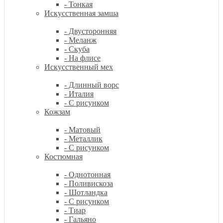
- Тонкая
Искусственная замша
- Двусторонняя
- Меланж
- Скуба
- На флисе
Искусственный мех
- Длинный ворс
- Италия
- С рисунком
Кожзам
- Матовый
- Металлик
- С рисунком
Костюмная
- Однотонная
- Поливискоза
- Шотландка
- С рисунком
- Тиар
- Гальяно