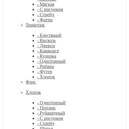
- Мягкая
- С рисунком
- Стрейч
- Фатин
Трикотаж
- Блестящий
- Вискоза
- Джерси
- Кашкорсе
- Кулирка
- Однотонный
- Рибана
- Футер
- Хлопок
Флис
Хлопок
- Однотонный
- Поплин
- Рубашечный
- С рисунком
- Стрейч
- Шитье