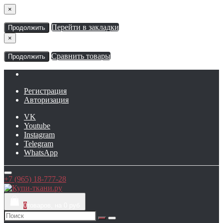
×
Перейти в закладки
Продолжить
×
Сравнить товары
Продолжить
Регистрация
Авторизация
VK
Youtube
Instagram
Telegram
WhatsApp
+7 (965) 18-777-28
0
товаров, на 0 руб