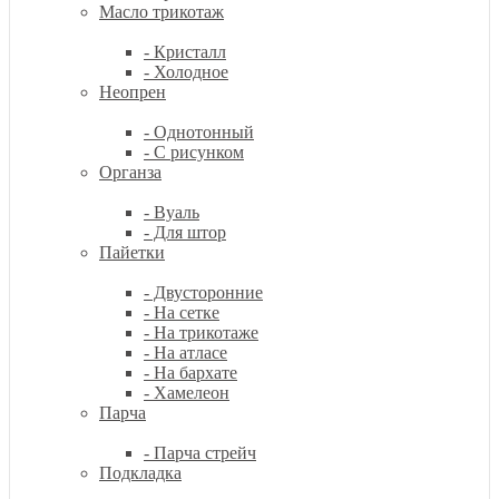
Масло трикотаж
- Кристалл
- Холодное
Неопрен
- Однотонный
- С рисунком
Органза
- Вуаль
- Для штор
Пайетки
- Двусторонние
- На сетке
- На трикотаже
- На атласе
- На бархате
- Хамелеон
Парча
- Парча стрейч
Подкладка