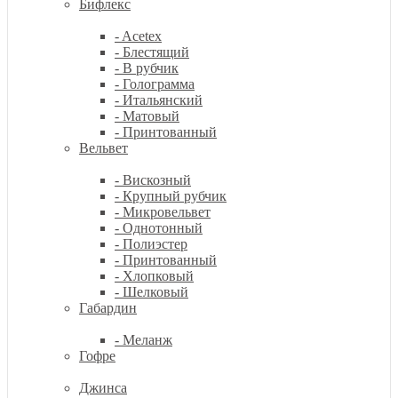
Бифлекс
- Acetex
- Блестящий
- В рубчик
- Голограмма
- Итальянский
- Матовый
- Принтованный
Вельвет
- Вискозный
- Крупный рубчик
- Микровельвет
- Однотонный
- Полиэстер
- Принтованный
- Хлопковый
- Шелковый
Габардин
- Меланж
Гофре
Джинса