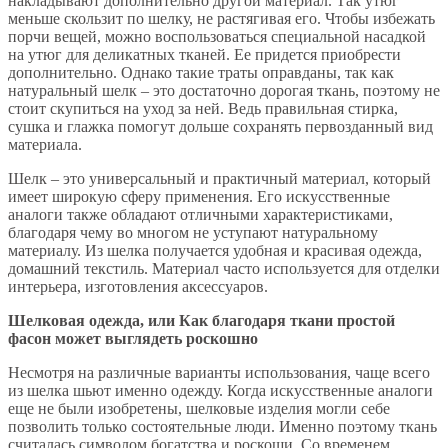
накладывают дополнительно другой материал. Так утюг
меньше скользит по шелку, не растягивая его. Чтобы избежать
порчи вещей, можно воспользоваться специальной насадкой
на утюг для деликатных тканей. Ее придется приобрести
дополнительно. Однако такие траты оправданы, так как
натуральный шелк – это достаточно дорогая ткань, поэтому не
стоит скупиться на уход за ней. Ведь правильная стирка,
сушка и глажка помогут дольше сохранять первозданный вид
материала.
Шелк – это универсальный и практичный материал, который
имеет широкую сферу применения. Его искусственные
аналоги также обладают отличными характеристиками,
благодаря чему во многом не уступают натуральному
материалу. Из шелка получается удобная и красивая одежда,
домашний текстиль. Материал часто используется для отделки
интерьера, изготовления аксессуаров.
Шелковая одежда, или Как благодаря ткани простой
фасон может выглядеть роскошно
Несмотря на различные варианты использования, чаще всего
из шелка шьют именно одежду. Когда искусственные аналоги
еще не были изобретены, шелковые изделия могли себе
позволить только состоятельные люди. Именно поэтому ткань
считалась символом богатства и роскоши. Со временем