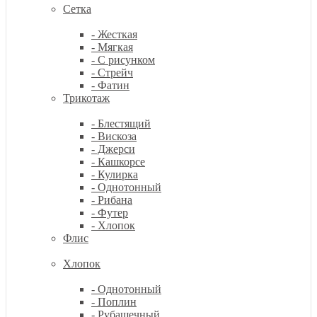
Сетка
- Жесткая
- Мягкая
- С рисунком
- Стрейч
- Фатин
Трикотаж
- Блестящий
- Вискоза
- Джерси
- Кашкорсе
- Кулирка
- Однотонный
- Рибана
- Футер
- Хлопок
Флис
Хлопок
- Однотонный
- Поплин
- Рубашечный