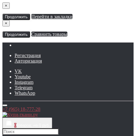
×
Перейти в закладки
Продолжить
×
Сравнить товары
Продолжить
Регистрация
Авторизация
VK
Youtube
Instagram
Telegram
WhatsApp
+7 (965) 18-777-28
0
товаров, на 0 руб