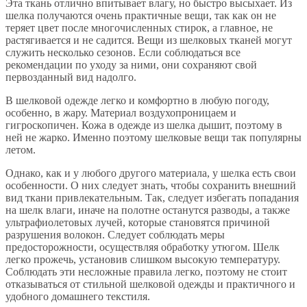
Эта ткань отлично впитывает влагу, но быстро высыхает. Из
шелка получаются очень практичные вещи, так как он не
теряет цвет после многочисленных стирок, а главное, не
растягивается и не садится. Вещи из шелковых тканей могут
служить несколько сезонов. Если соблюдаться все
рекомендации по уходу за ними, они сохраняют свой
первозданный вид надолго.
В шелковой одежде легко и комфортно в любую погоду,
особенно, в жару. Материал воздухопроницаем и
гигроскопичен. Кожа в одежде из шелка дышит, поэтому в
ней не жарко. Именно поэтому шелковые вещи так популярны
летом.
Однако, как и у любого другого материала, у шелка есть свои
особенности. О них следует знать, чтобы сохранить внешний
вид ткани привлекательным. Так, следует избегать попадания
на шелк влаги, иначе на полотне останутся разводы, а также
ультрафиолетовых лучей, которые становятся причиной
разрушения волокон. Следует соблюдать меры
предосторожности, осуществляя обработку утюгом. Шелк
легко прожечь, установив слишком высокую температуру.
Соблюдать эти несложные правила легко, поэтому не стоит
отказываться от стильной шелковой одежды и практичного и
удобного домашнего текстиля.