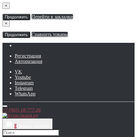
×
Перейти в закладки
Продолжить
×
Сравнить товары
Продолжить
Регистрация
Авторизация
VK
Youtube
Instagram
Telegram
WhatsApp
+7 (965) 18-777-28
0
товаров, на 0 руб