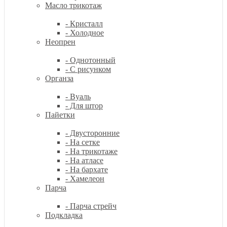
Масло трикотаж
- Кристалл
- Холодное
Неопрен
- Однотонный
- С рисунком
Органза
- Вуаль
- Для штор
Пайетки
- Двусторонние
- На сетке
- На трикотаже
- На атласе
- На бархате
- Хамелеон
Парча
- Парча стрейч
Подкладка