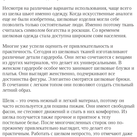
Несмотря на различные варианты использования, чаще всего
из шелка шьют именно одежду. Когда искусственные аналоги
еще не были изобретены, шелковые изделия могли себе
позволить только состоятельные люди. Именно поэтому ткань
считалась символом богатства и роскоши. Со временем
шелковая одежда стала доступна широким соям населения.
Многие уже успели оценить ее привлекательность и
практичность. Сегодня из шелковых тканей изготавливают
различные детали гардероба. Они легко сочетаются с вещами
из других материалов, что делает их универсальными. В
женском гардеробе особое место занимают шелковые блузки и
платья. Они выглядят женственно, подчеркивают все
достоинства фигуры. Элегантно смотрятся шелковые брюки.
В сочетании с легким топом они позволяют создать стильный
летний образ.
Шелк – это очень нежный и легкий материал, поэтому он
часто используется для пошива пижам. Они имеют свободный
фасон, не стесняют движений и спать в них комфортно. Из
шелка получается также прочное и приятное к телу
постельное белье. После многочисленных стирок оно по-
прежнему привлекательно выглядит, что делает его
практичным. Работать с шелком непросто, это отмечают даже