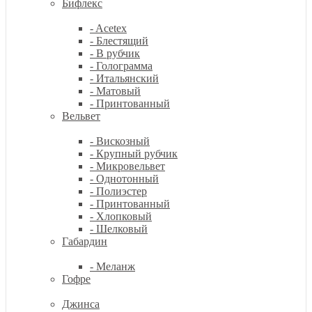
Бифлекс
- Acetex
- Блестящий
- В рубчик
- Голограмма
- Итальянский
- Матовый
- Принтованный
Вельвет
- Вискозный
- Крупный рубчик
- Микровельвет
- Однотонный
- Полиэстер
- Принтованный
- Хлопковый
- Шелковый
Габардин
- Меланж
Гофре
Джинса