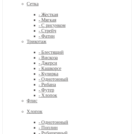
Сетка
- Жесткая
- Мягкая
- С рисунком
- Стрейч
- Фатин
Трикотаж
- Блестящий
- Вискоза
- Джерси
- Кашкорсе
- Кулирка
- Однотонный
- Рибана
- Футер
- Хлопок
Флис
Хлопок
- Однотонный
- Поплин
- Рубашечный