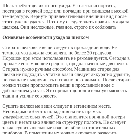
Шелк требует деликатного ухода. Его легко испортить,
постирав в горячей воде или погладив при слишком высокой
температуре. Вернуть привлекательный внешний вид после
этого уже не удастся. Поэтому следует знать правила ухода за
шелком. Они несложные, главное, строго их соблюдать.
Основные особенности ухода за шелком
Стирать шелковые вещи следует в прохладной воде. Ее
температура должна составлять не более 30 градусов.
Порошок при этом использовать не рекомендуется. Сегодня в
продаже есть моющие средства, предназначенные для шелка.
Стирать нужно ручным способом. Машинная стирка для
шелка не подходит. Остатки влаги следует аккуратно удалить,
но ткань не выкручивать и сильно не отжимать. После стирки
можно также прополоскать вещи в прохладной воде с
добавлением уксуса. Это придаст дополнительную мягкость
ткани и усилит ее яркость.
Сушить шелковые вещи следует в затененном месте.
Необходимо избегать попадания на них прямых
ультрафиолетовых лучей. Это становится причиной потери
цвета и негативно влияет на структуру полотна. Не следует
также сушить шелковые изделия вблизи отопительных
приборов. В помещении их можно аккуратно развесить.