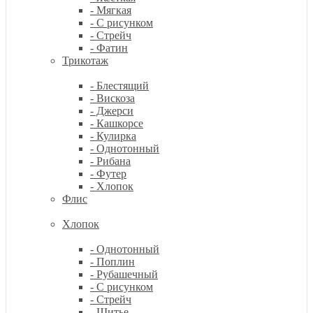
- Мягкая
- С рисунком
- Стрейч
- Фатин
Трикотаж
- Блестящий
- Вискоза
- Джерси
- Кашкорсе
- Кулирка
- Однотонный
- Рибана
- Футер
- Хлопок
Флис
Хлопок
- Однотонный
- Поплин
- Рубашечный
- С рисунком
- Стрейч
- Шитье