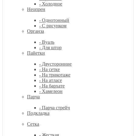
- Холодное
Неопрен
- Однотонный
- С рисунком
Органза
- Вуаль
- Для штор
Пайетки
- Двусторонние
- На сетке
- На трикотаже
- На атласе
- На бархате
- Хамелеон
Парча
- Парча стрейч
Подкладка
Сетка
- Жесткая