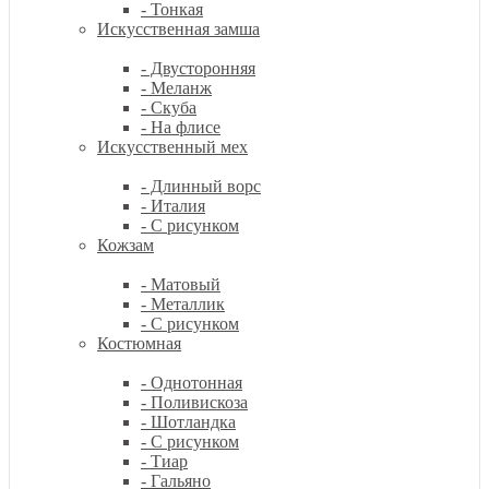
- Тонкая
Искусственная замша
- Двусторонняя
- Меланж
- Скуба
- На флисе
Искусственный мех
- Длинный ворс
- Италия
- С рисунком
Кожзам
- Матовый
- Металлик
- С рисунком
Костюмная
- Однотонная
- Поливискоза
- Шотландка
- С рисунком
- Тиар
- Гальяно