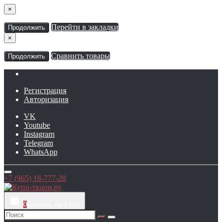
×
Перейти в закладки
Продолжить
×
Сравнить товары
Продолжить
Регистрация
Авторизация
VK
Youtube
Instagram
Telegram
WhatsApp
+7 (965) 18-777-28
0
товаров, на 0 руб