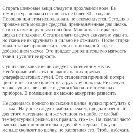
Стирать шелковые вещи следует в прохладной воде. Ее
температура должна составлять не более 30 градусов.
Порошок при этом использовать не рекомендуется. Сегодня в
продаже есть моющие средства, предназначенные для шелка.
Стирать нужно ручным способом. Машинная стирка для
шелка не подходит. Остатки влаги следует аккуратно удалить,
но ткань не выкручивать и сильно не отжимать. После стирки
можно также прополоскать вещи в прохладной воде с
добавлением уксуса. Это придаст дополнительную мягкость
ткани и усилит ее яркость.
Сушить шелковые вещи следует в затененном месте.
Необходимо избегать попадания на них прямых
ультрафиолетовых лучей. Это становится причиной потери
цвета и негативно влияет на структуру полотна. Не следует
также сушить шелковые изделия вблизи отопительных
приборов. В помещении их можно аккуратно развесить.
Не дожидаясь полного высыхания шелка, нужно приступать к
глажке. На утюге следует выбрать режим, предназначенный
для этого материала или же установить наиболее слабый
температурный режим, как правило, это «1». На изделия часто
накладывают дополнительно другой материал. Так утюг
меньше скользит по шелку, не растягивая его. Чтобы избежать