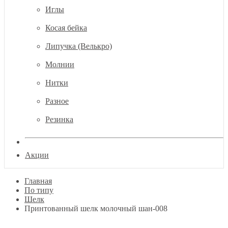
Иглы
Косая бейка
Липучка (Велькро)
Молнии
Нитки
Разное
Резинка
Акции
Главная
По типу
Шелк
Принтованный шелк молочный шан-008