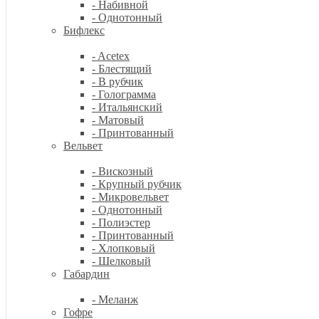
- Набивной
- Однотонный
Бифлекс
- Acetex
- Блестящий
- В рубчик
- Голограмма
- Итальянский
- Матовый
- Принтованный
Вельвет
- Вискозный
- Крупный рубчик
- Микровельвет
- Однотонный
- Полиэстер
- Принтованный
- Хлопковый
- Шелковый
Габардин
- Меланж
Гофре