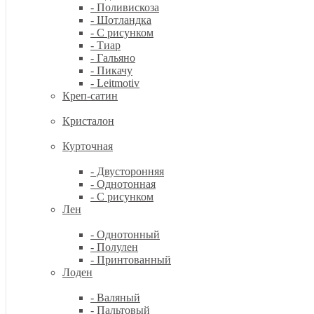
- Поливискоза
- Шотландка
- С рисунком
- Тиар
- Гальяно
- Пикачу
- Leitmotiv
Креп-сатин
Кристалон
Курточная
- Двусторонняя
- Однотонная
- С рисунком
Лен
- Однотонный
- Полулен
- Принтованный
Лоден
- Валяный
- Пальтовый