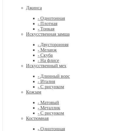
Джинса
- Однотонная
- Плотная
- Тонкая
Искусственная замша
- Двусторонняя
- Меланж
- Скуба
- На флисе
Искусственный мех
- Длинный ворс
- Италия
- С рисунком
Кожзам
- Матовый
- Металлик
- С рисунком
Костюмная
- Однотонная