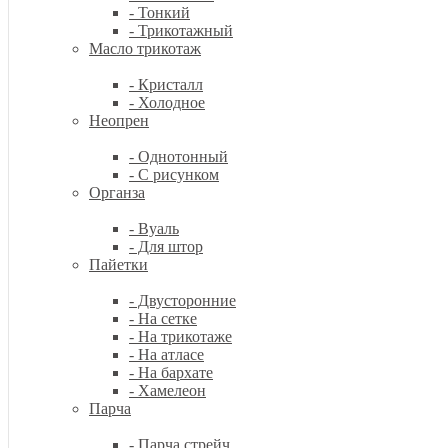
- Тонкий
- Трикотажный
Масло трикотаж
- Кристалл
- Холодное
Неопрен
- Однотонный
- С рисунком
Органза
- Вуаль
- Для штор
Пайетки
- Двусторонние
- На сетке
- На трикотаже
- На атласе
- На бархате
- Хамелеон
Парча
- Парча стрейч