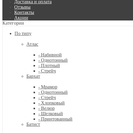
Доставка и оплата
Отзывы
Контакты
Акции
Категории
По типу
Атлас
- Набивной
- Однотонный
- Плотный
- Стрейч
Бархат
- Мрамор
- Однотонный
- Стрейч
- Хлопковый
- Велюр
- Шелковый
- Принтованный
Батист