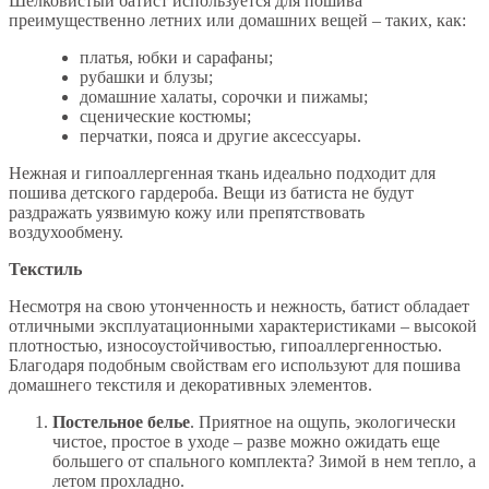
Шелковистый батист используется для пошива
преимущественно летних или домашних вещей – таких, как:
платья, юбки и сарафаны;
рубашки и блузы;
домашние халаты, сорочки и пижамы;
сценические костюмы;
перчатки, пояса и другие аксессуары.
Нежная и гипоаллергенная ткань идеально подходит для
пошива детского гардероба. Вещи из батиста не будут
раздражать уязвимую кожу или препятствовать
воздухообмену.
Текстиль
Несмотря на свою утонченность и нежность, батист обладает
отличными эксплуатационными характеристиками – высокой
плотностью, износоустойчивостью, гипоаллергенностью.
Благодаря подобным свойствам его используют для пошива
домашнего текстиля и декоративных элементов.
Постельное белье
. Приятное на ощупь, экологически
чистое, простое в уходе – разве можно ожидать еще
большего от спального комплекта? Зимой в нем тепло, а
летом прохладно.