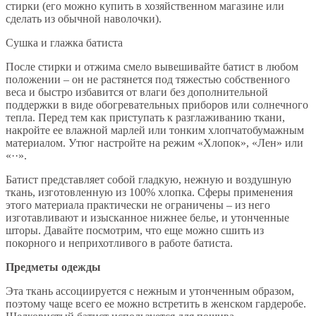
стирки (его можно купить в хозяйственном магазине или
сделать из обычной наволочки).
Сушка и глажка батиста
После стирки и отжима смело вывешивайте батист в любом
положении – он не растянется под тяжестью собственного
веса и быстро избавится от влаги без дополнительной
поддержки в виде обогревательных приборов или солнечного
тепла. Перед тем как приступать к разглаживанию ткани,
накройте ее влажной марлей или тонким хлопчатобумажным
материалом. Утюг настройте на режим «Хлопок», «Лен» или
«··».
Батист представляет собой гладкую, нежную и воздушную
ткань, изготовленную из 100% хлопка. Сферы применения
этого материала практически не ограничены – из него
изготавливают и изысканное нижнее белье, и утонченные
шторы. Давайте посмотрим, что еще можно сшить из
покорного и неприхотливого в работе батиста.
Предметы одежды
Эта ткань ассоциируется с нежным и утонченным образом,
поэтому чаще всего ее можно встретить в женском гардеробе.