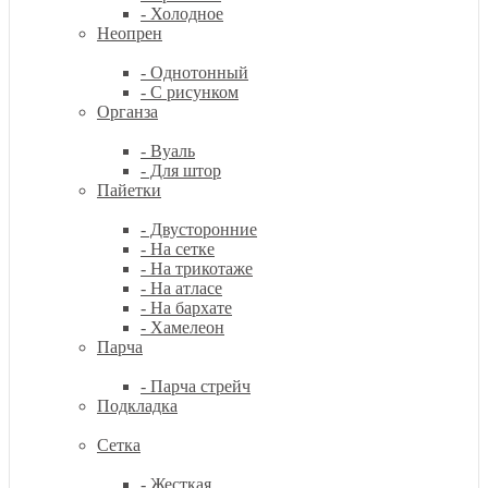
- Холодное
Неопрен
- Однотонный
- С рисунком
Органза
- Вуаль
- Для штор
Пайетки
- Двусторонние
- На сетке
- На трикотаже
- На атласе
- На бархате
- Хамелеон
Парча
- Парча стрейч
Подкладка
Сетка
- Жесткая