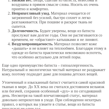
Низкий вес.
Вещи, сшитые из батиста, невесомы и
воздушны в прямом смысле слова. Носить их очень
приятно и комфортно.
Неприхотливый уход.
Материал очищается от
загрязнений без усилий, быстро сохнет и легко
разглаживается. При пошиве и раскрое ткань не
сыпется.
Долговечность.
Будьте уверены, вещи из батиста
прослужат вам долгие годы. Они не растягиваются со
временем, не «обрастают» катышками и не линяют.
Воздухопроницаемость.
Материал позволяет коже
«дышать» и не влияет на теплообмен. Благодаря этому в
одежде из батиста практически невозможно вспотеть,
что особенно актуально для летней поры.
Еще одно преимущество батиста – гипоаллергенность.
Натуральный и экологически чистый материал не раздражает
кожу, поэтому подходит даже для пошива детских вещей.
Утонченный и изысканный батист считается самой красивой
тканью в мире. До XX века он считался достоянием вельмож
или богачей, сохранив особенный «дух» и по сегодняшний
день. Несмотря на такой впечатляющий статус, материал
довольно неприхотлив в уходе. При соблюдении нехитрых
правил, о которых вы узнаете в статье, вещи из батиста
прослужат не один год.