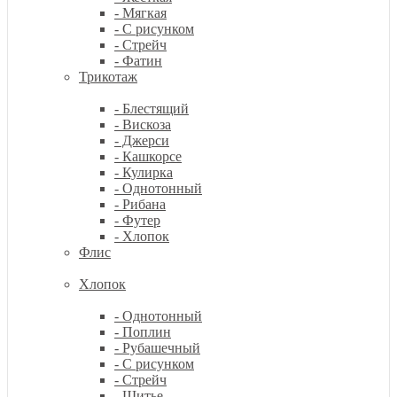
- Мягкая
- С рисунком
- Стрейч
- Фатин
Трикотаж
- Блестящий
- Вискоза
- Джерси
- Кашкорсе
- Кулирка
- Однотонный
- Рибана
- Футер
- Хлопок
Флис
Хлопок
- Однотонный
- Поплин
- Рубашечный
- С рисунком
- Стрейч
- Шитье