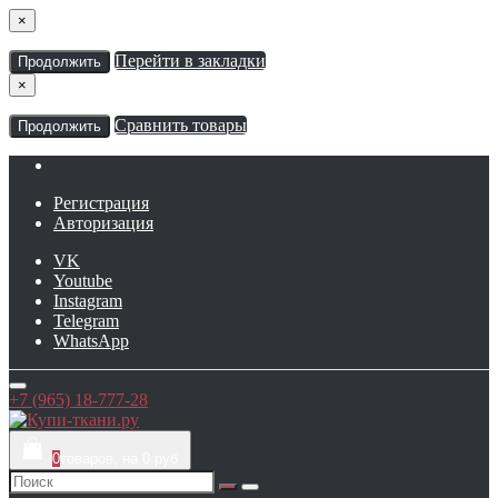
×
Перейти в закладки
Продолжить
×
Сравнить товары
Продолжить
Регистрация
Авторизация
VK
Youtube
Instagram
Telegram
WhatsApp
+7 (965) 18-777-28
0
товаров, на 0 руб