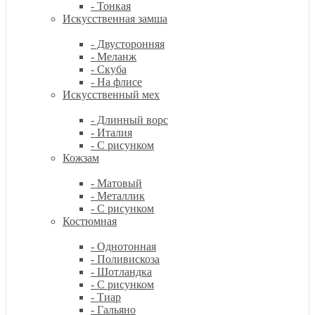
- Тонкая
Искусственная замша
- Двусторонняя
- Меланж
- Скуба
- На флисе
Искусственный мех
- Длинный ворс
- Италия
- С рисунком
Кожзам
- Матовый
- Металлик
- С рисунком
Костюмная
- Однотонная
- Поливискоза
- Шотландка
- С рисунком
- Тиар
- Гальяно