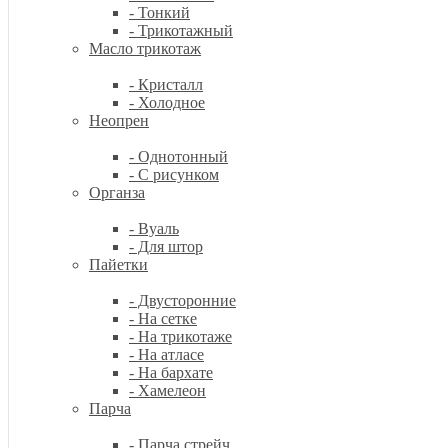
- Тонкий
- Трикотажный
Масло трикотаж
- Кристалл
- Холодное
Неопрен
- Однотонный
- С рисунком
Органза
- Вуаль
- Для штор
Пайетки
- Двусторонние
- На сетке
- На трикотаже
- На атласе
- На бархате
- Хамелеон
Парча
- Парча стрейч