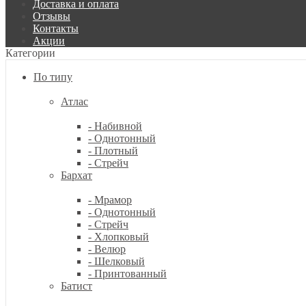
Доставка и оплата
Отзывы
Контакты
Акции
Категории
По типу
Атлас
- Набивной
- Однотонный
- Плотный
- Стрейч
Бархат
- Мрамор
- Однотонный
- Стрейч
- Хлопковый
- Велюр
- Шелковый
- Принтованный
Батист