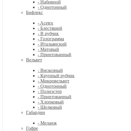
- Набивной
- Однотонный
Бифлекс
- Acetex
- Блестящий
- В рубчик
- Голограмма
- Итальянский
- Матовый
- Принтованный
Вельвет
- Вискозный
- Крупный рубчик
- Микровельвет
- Однотонный
- Полиэстер
- Принтованный
- Хлопковый
- Шелковый
Габардин
- Меланж
Гофре