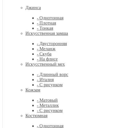
Джинса
- Однотонная
- Плотная
- Тонкая
Искусственная замша
- Двусторонняя
- Меланж
- Скуба
- На флисе
Искусственный мех
- Длинный ворс
- Италия
- С рисунком
Кожзам
- Матовый
- Металлик
- С рисунком
Костюмная
- Однотонная