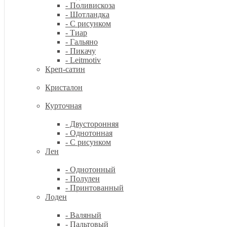
- Поливискоза
- Шотландка
- С рисунком
- Тиар
- Гальяно
- Пикачу
- Leitmotiv
Креп-сатин
Кристалон
Курточная
- Двусторонняя
- Однотонная
- С рисунком
Лен
- Однотонный
- Полулен
- Принтованный
Лоден
- Валяный
- Пальтовый