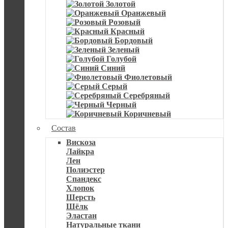
Золотой
Оранжевый
Розовый
Красный
Бордовый
Зеленый
Голубой
Синий
Фиолетовый
Серый
Серебряный
Черный
Коричневый
Состав
Вискоза
Лайкра
Лен
Полиэстер
Спандекс
Хлопок
Шерсть
Шёлк
Эластан
Натуральные ткани