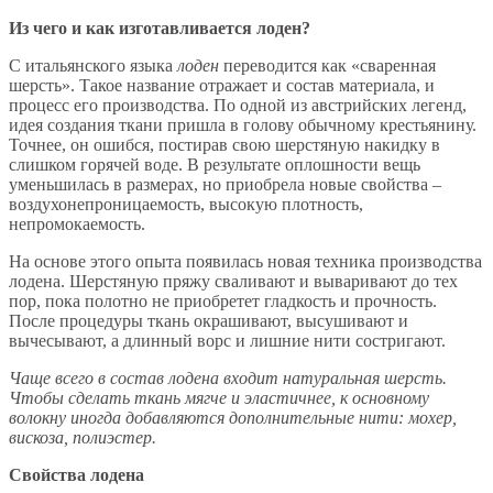
Из чего и как изготавливается лоден?
С итальянского языка
лоден
переводится как «сваренная
шерсть». Такое название отражает и состав материала, и
процесс его производства. По одной из австрийских легенд,
идея создания ткани пришла в голову обычному крестьянину.
Точнее, он ошибся, постирав свою шерстяную накидку в
слишком горячей воде. В результате оплошности вещь
уменьшилась в размерах, но приобрела новые свойства –
воздухонепроницаемость, высокую плотность,
непромокаемость.
На основе этого опыта появилась новая техника производства
лодена. Шерстяную пряжу сваливают и вываривают до тех
пор, пока полотно не приобретет гладкость и прочность.
После процедуры ткань окрашивают, высушивают и
вычесывают, а длинный ворс и лишние нити состригают.
Чаще всего в состав лодена входит натуральная шерсть.
Чтобы сделать ткань мягче и эластичнее, к основному
волокну иногда добавляются дополнительные нити: мохер,
вискоза, полиэстер.
Свойства лодена