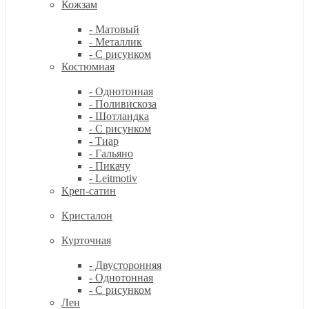
Кожзам
- Матовый
- Металлик
- С рисунком
Костюмная
- Однотонная
- Поливискоза
- Шотландка
- С рисунком
- Тиар
- Гальяно
- Пикачу
- Leitmotiv
Креп-сатин
Кристалон
Курточная
- Двусторонняя
- Однотонная
- С рисунком
Лен