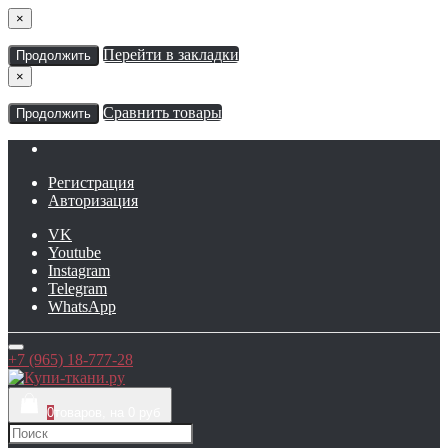
×
Перейти в закладки
Продолжить
×
Сравнить товары
Продолжить
Регистрация
Авторизация
VK
Youtube
Instagram
Telegram
WhatsApp
+7 (965) 18-777-28
0
товаров, на 0 руб