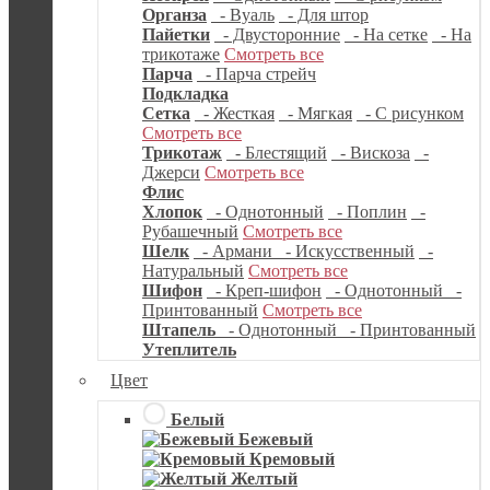
Органза
- Вуаль
- Для штор
Пайетки
- Двусторонние
- На сетке
- На
трикотаже
Смотреть все
Парча
- Парча стрейч
Подкладка
Сетка
- Жесткая
- Мягкая
- С рисунком
Смотреть все
Трикотаж
- Блестящий
- Вискоза
-
Джерси
Смотреть все
Флис
Хлопок
- Однотонный
- Поплин
-
Рубашечный
Смотреть все
Шелк
- Армани
- Искусственный
-
Натуральный
Смотреть все
Шифон
- Креп-шифон
- Однотонный
-
Принтованный
Смотреть все
Штапель
- Однотонный
- Принтованный
Утеплитель
Цвет
Белый
Бежевый
Кремовый
Желтый