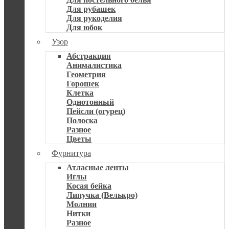
Для рубашек
Для рукоделия
Для юбок
Узор
Абстракция
Анималистика
Геометрия
Горошек
Клетка
Однотонный
Пейсли (огурец)
Полоска
Разное
Цветы
Фурнитура
Атласные ленты
Иглы
Косая бейка
Липучка (Велькро)
Молнии
Нитки
Разное