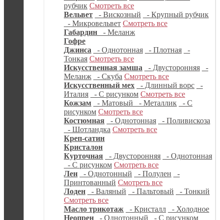
рубчик
Смотреть все
Вельвет
- Вискозный
- Крупный рубчик
- Микровельвет
Смотреть все
Габардин
- Меланж
Гофре
Джинса
- Однотонная
- Плотная
-
Тонкая
Смотреть все
Искусственная замша
- Двусторонняя
-
Меланж
- Скуба
Смотреть все
Искусственный мех
- Длинный ворс
-
Италия
- С рисунком
Смотреть все
Кожзам
- Матовый
- Металлик
- С
рисунком
Смотреть все
Костюмная
- Однотонная
- Поливискоза
- Шотландка
Смотреть все
Креп-сатин
Кристалон
Курточная
- Двусторонняя
- Однотонная
- С рисунком
Смотреть все
Лен
- Однотонный
- Полулен
-
Принтованный
Смотреть все
Лоден
- Валяный
- Пальтовый
- Тонкий
Смотреть все
Масло трикотаж
- Кристалл
- Холодное
Неопрен
- Однотонный
- С рисунком