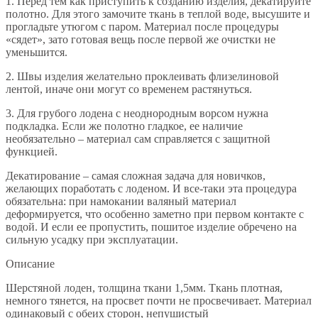
1. Перед тем как приступить к созданию изделия, декатируйте
полотно. Для этого замочите ткань в теплой воде, высушите и
прогладьте утюгом с паром. Материал после процедуры
«сядет», зато готовая вещь после первой же очистки не
уменьшится.
2. Швы изделия желательно проклеивать флизелиновой
лентой, иначе они могут со временем растянуться.
3. Для грубого лодена с неоднородным ворсом нужна
подкладка. Если же полотно гладкое, ее наличие
необязательно – материал сам справляется с защитной
функцией.
Декатирование – самая сложная задача для новичков,
желающих поработать с лоденом. И все-таки эта процедура
обязательна: при намокании валяный материал
деформируется, что особенно заметно при первом контакте с
водой. И если ее пропустить, пошитое изделие обречено на
сильную усадку при эксплуатации.
Описание
Шерстяной лоден, толщина ткани 1,5мм. Ткань плотная,
немного тянется, на просвет почти не просвечивает. Материал
одинаковый с обеих сторон, непушистый