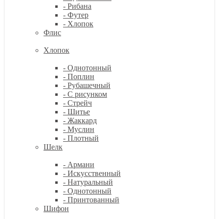
- Рибана
- Футер
- Хлопок
Флис
Хлопок
- Однотонный
- Поплин
- Рубашечный
- С рисунком
- Стрейч
- Шитье
- Жаккард
- Муслин
- Плотный
Шелк
- Армани
- Искусственный
- Натуральный
- Однотонный
- Принтованный
Шифон