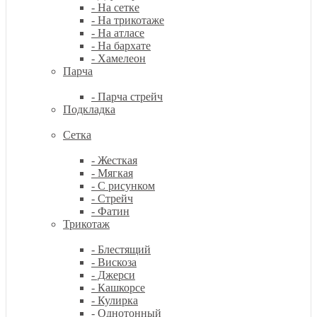
- На сетке
- На трикотаже
- На атласе
- На бархате
- Хамелеон
Парча
- Парча стрейч
Подкладка
Сетка
- Жесткая
- Мягкая
- С рисунком
- Стрейч
- Фатин
Трикотаж
- Блестящий
- Вискоза
- Джерси
- Кашкорсе
- Кулирка
- Однотонный