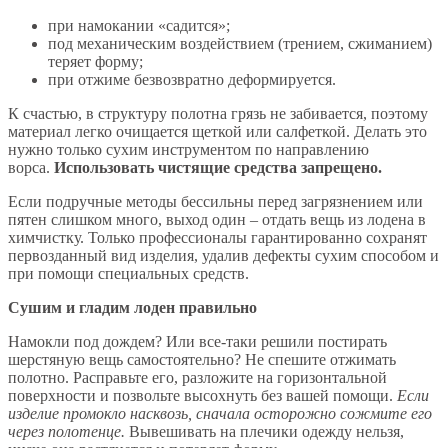
при намокании «садится»;
под механическим воздействием (трением, сжиманием)
теряет форму;
при отжиме безвозвратно деформируется.
К счастью, в структуру полотна грязь не забивается, поэтому
материал легко очищается щеткой или салфеткой. Делать это
нужно только сухим инструментом по направлению
ворса.
Использовать чистящие средства запрещено.
Если подручные методы бессильны перед загрязнением или
пятен слишком много, выход один – отдать вещь из лодена в
химчистку. Только профессионалы гарантированно сохранят
первозданный вид изделия, удалив дефекты сухим способом и
при помощи специальных средств.
Сушим и гладим лоден правильно
Намокли под дождем? Или все-таки решили постирать
шерстяную вещь самостоятельно? Не спешите отжимать
полотно. Расправьте его, разложите на горизонтальной
поверхности и позвольте высохнуть без вашей помощи.
Если
изделие промокло насквозь, сначала осторожно сожмите его
через полотенце.
Вывешивать на плечики одежду нельзя,