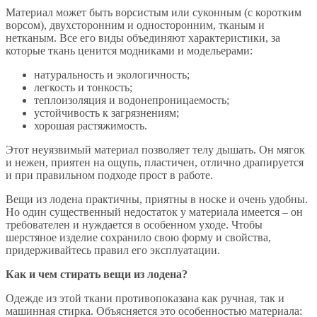
Материал может быть ворсистым или суконным (с коротким
ворсом), двухсторонним и односторонним, тканым и
нетканым. Все его виды объединяют характеристики, за
которые ткань ценится модниками и модельерами:
натуральность и экологичность;
легкость и тонкость;
теплоизоляция и водонепроницаемость;
устойчивость к загрязнениям;
хорошая растяжимость.
Этот неуязвимый материал позволяет телу дышать. Он мягок
и нежен, приятен на ощупь, пластичен, отлично драпируется
и при правильном подходе прост в работе.
Вещи из лодена практичны, приятны в носке и очень удобны.
Но один существенный недостаток у материала имеется – он
требователен и нуждается в особенном уходе. Чтобы
шерстяное изделие сохранило свою форму и свойства,
придерживайтесь правил его эксплуатации.
Как и чем стирать вещи из лодена?
Одежде из этой ткани противопоказана как ручная, так и
машинная стирка. Объясняется это особенностью материала: