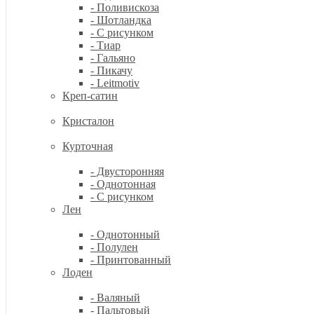
- Поливискоза
- Шотландка
- С рисунком
- Тиар
- Гальяно
- Пикачу
- Leitmotiv
Креп-сатин
Кристалон
Курточная
- Двусторонняя
- Однотонная
- С рисунком
Лен
- Однотонный
- Полулен
- Принтованный
Лоден
- Валяный
- Пальтовый