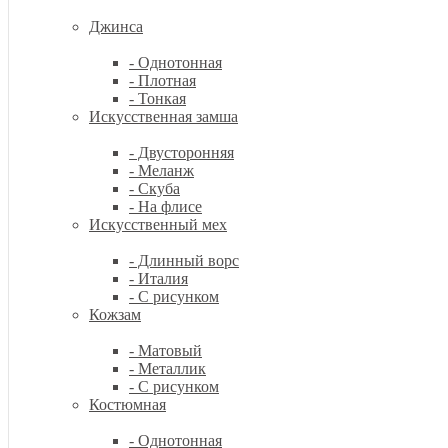
Джинса
- Однотонная
- Плотная
- Тонкая
Искусственная замша
- Двусторонняя
- Меланж
- Скуба
- На флисе
Искусственный мех
- Длинный ворс
- Италия
- С рисунком
Кожзам
- Матовый
- Металлик
- С рисунком
Костюмная
- Однотонная