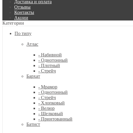
Доставка и оплата
Отзывы
Контакты
Акции
Категории
По типу
Атлас
- Набивной
- Однотонный
- Плотный
- Стрейч
Бархат
- Мрамор
- Однотонный
- Стрейч
- Хлопковый
- Велюр
- Шелковый
- Принтованный
Батист