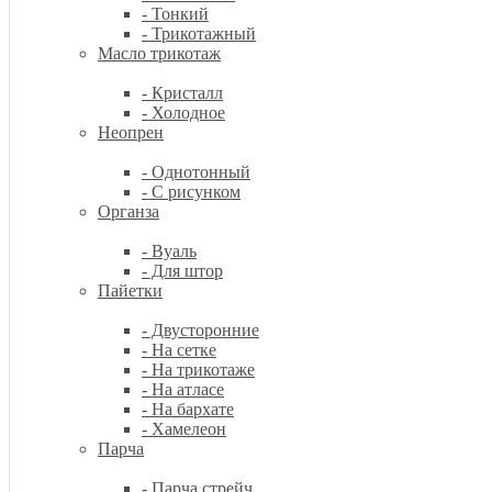
- Тонкий
- Трикотажный
Масло трикотаж
- Кристалл
- Холодное
Неопрен
- Однотонный
- С рисунком
Органза
- Вуаль
- Для штор
Пайетки
- Двусторонние
- На сетке
- На трикотаже
- На атласе
- На бархате
- Хамелеон
Парча
- Парча стрейч