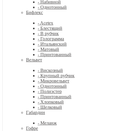
- Набивной
- Однотонный
Бифлекс
- Acetex
- Блестящий
- В рубчик
- Голограмма
- Итальянский
- Матовый
- Принтованный
Вельвет
- Вискозный
- Крупный рубчик
- Микровельвет
- Однотонный
- Полиэстер
- Принтованный
- Хлопковый
- Шелковый
Габардин
- Меланж
Гофре