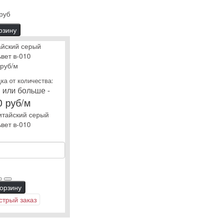
руб
рзину
айский серый
вет в-010
 руб
/м
ка от количества:
 или больше -
0 руб/м
корзину
стрый заказ