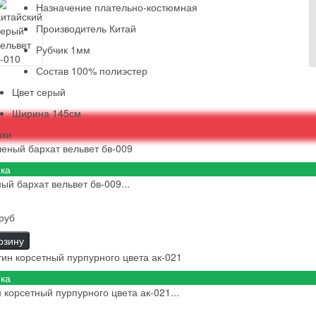
Назначение
плательно-костюмная
Производитель
Китай
Рубчик
1мм
Состав
100% полиэстер
Цвет
серый
Ширина
145см
нки
ка
ый бархат вельвет бв-009...
руб
рзину
ка
 корсетный пурпурного цвета ак-021...