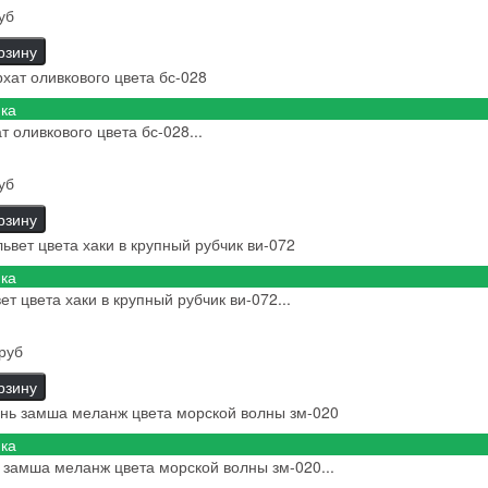
уб
рзину
ка
т оливкового цвета бс-028...
уб
рзину
ка
ет цвета хаки в крупный рубчик ви-072...
руб
рзину
ка
 замша меланж цвета морской волны зм-020...