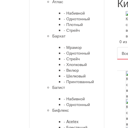
Ки
Атлас
- Набивной
- Однотонный
- Плотный
- Стрейч
Бархат
0 из 
- Мрамор
- Однотонный
Все
- Стрейч
- Хлопковый
- Велюр
- Шелковый
- Принтованный
Батист
- Набивной
- Однотонный
Бифлекс
- Acetex
- Блестящий