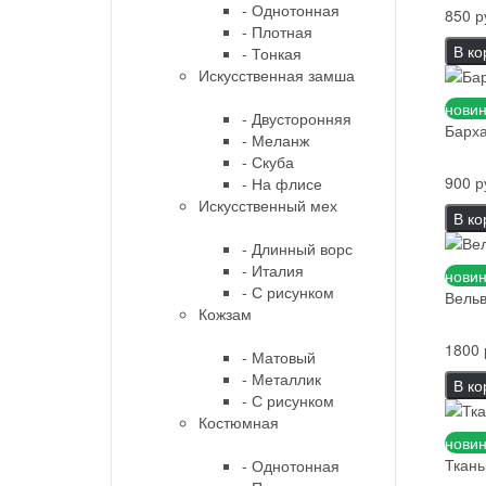
- Однотонная
850 р
- Плотная
В ко
- Тонкая
Искусственная замша
новин
- Двусторонняя
Барха
- Меланж
- Скуба
900 р
- На флисе
Искусственный мех
В ко
- Длинный ворс
- Италия
новин
- С рисунком
Вельв
Кожзам
1800 
- Матовый
- Металлик
В ко
- С рисунком
Костюмная
новин
Ткань
- Однотонная