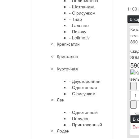
- Поливискоза
- Шотландка
1100 
- С рисунком
- Тиар
В ко
- Гальяно
Кит
- Пикачу
вель
- Leitmotiv
890
Креп-сатин
Скид
Кристалон
30м
59
Курточная
- Двусторонняя
- Однотонная
- С рисунком
Лен
- Однотонный
- Полулен
В 
- Принтованный
Бы
Лоден