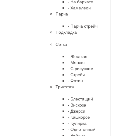
- На бархате
- Хамелеон
Парча
- Парча стрейч
Подкладка
Сетка
- Жесткая
- Мягкая
- С рисунком
- Стрейч
- Фатин
Трикотаж
- Блестящий
- Вискоза
- Джерси
- Кашкорсе
- Кулирка
- Однотонный
- Рибана