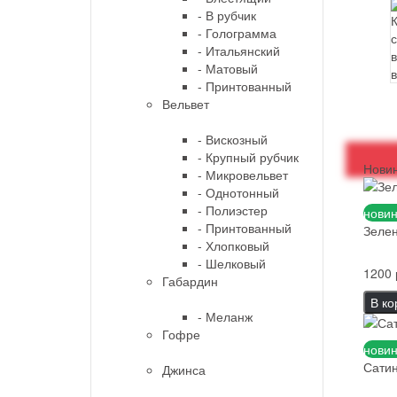
- В рубчик
- Голограмма
- Итальянский
- Матовый
- Принтованный
Вельвет
- Вискозный
- Крупный рубчик
Нови
- Микровельвет
- Однотонный
- Полиэстер
новин
- Принтованный
Зелен
- Хлопковый
- Шелковый
1200 
Габардин
В ко
- Меланж
Гофре
новин
Сатин
Джинса