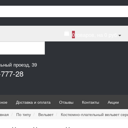
0
товаров, на 0 руб
льный проезд, 39
-777-28
сное
Доставка и оплата
Отзывы
Контакты
Акции
вная
По типу
Вельвет
Костюмно-плательный вельвет сер