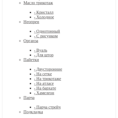
Масло трикотаж
- Кристалл
- Холодное
Неопрен
- Однотонный
- С рисунком
Органза
- Вуаль
- Для штор
Пайетки
- Двусторонние
- На сетке
- На трикотаже
- На атласе
- На бархате
- Хамелеон
Парча
- Парча стрейч
Подкладка