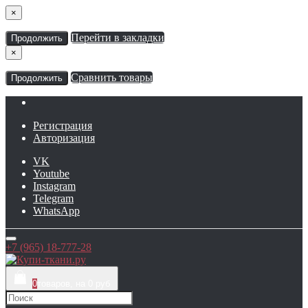
×
Перейти в закладки
Продолжить
×
Сравнить товары
Продолжить
Регистрация
Авторизация
VK
Youtube
Instagram
Telegram
WhatsApp
+7 (965) 18-777-28
0
товаров, на 0 руб