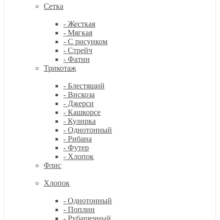
Сетка
- Жесткая
- Мягкая
- С рисунком
- Стрейч
- Фатин
Трикотаж
- Блестящий
- Вискоза
- Джерси
- Кашкорсе
- Кулирка
- Однотонный
- Рибана
- Футер
- Хлопок
Флис
Хлопок
- Однотонный
- Поплин
- Рубашечный