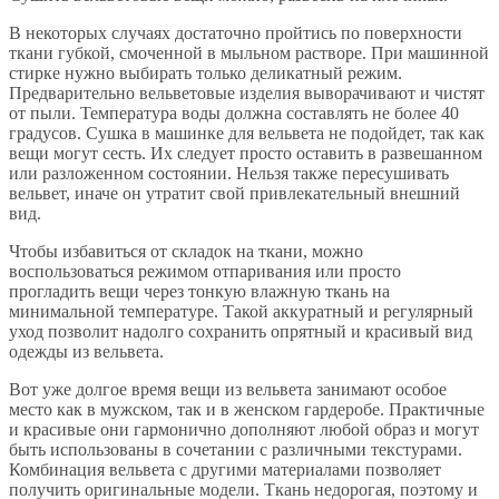
В некоторых случаях достаточно пройтись по поверхности
ткани губкой, смоченной в мыльном растворе. При машинной
стирке нужно выбирать только деликатный режим.
Предварительно вельветовые изделия выворачивают и чистят
от пыли. Температура воды должна составлять не более 40
градусов. Сушка в машинке для вельвета не подойдет, так как
вещи могут сесть. Их следует просто оставить в развешанном
или разложенном состоянии. Нельзя также пересушивать
вельвет, иначе он утратит свой привлекательный внешний
вид.
Чтобы избавиться от складок на ткани, можно
воспользоваться режимом отпаривания или просто
прогладить вещи через тонкую влажную ткань на
минимальной температуре. Такой аккуратный и регулярный
уход позволит надолго сохранить опрятный и красивый вид
одежды из вельвета.
Вот уже долгое время вещи из вельвета занимают особое
место как в мужском, так и в женском гардеробе. Практичные
и красивые они гармонично дополняют любой образ и могут
быть использованы в сочетании с различными текстурами.
Комбинация вельвета с другими материалами позволяет
получить оригинальные модели. Ткань недорогая, поэтому и