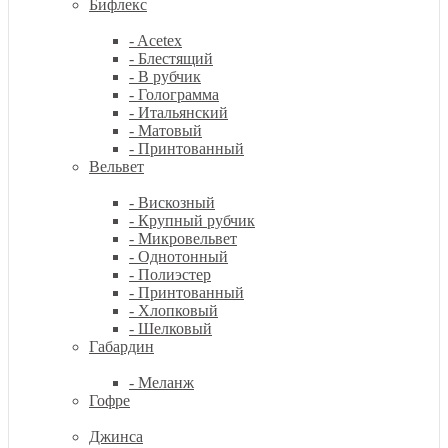
Бифлекс
- Acetex
- Блестящий
- В рубчик
- Голограмма
- Итальянский
- Матовый
- Принтованный
Вельвет
- Вискозный
- Крупный рубчик
- Микровельвет
- Однотонный
- Полиэстер
- Принтованный
- Хлопковый
- Шелковый
Габардин
- Меланж
Гофре
Джинса