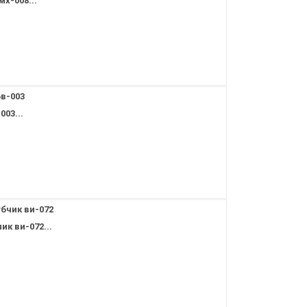
х-008...
03...
ик ви-072...