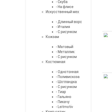
- Скуба
- На флисе
Искусственный мех
- Длинный ворс
- Италия
- С рисунком
Кожзам
- Матовый
- Металлик
- С рисунком
Костюмная
- Однотонная
- Поливискоза
- Шотландка
- С рисунком
- Тиар
- Гальяно
- Пикачу
- Leitmotiv
Креп-сатин