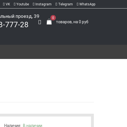
VK
Youtube
Instagram
Telegram
WhatsApp
альный проезд, 39
0
товаров, на 0 руб
18-777-28
Наличие:
В наличии