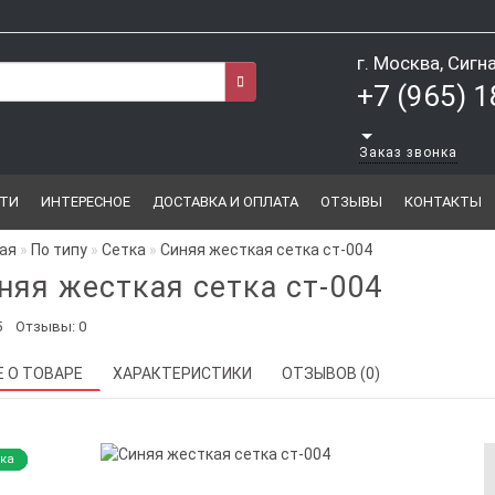
г. Москва, Сигн
+7 (965) 
Заказ звонка
ТИ
ИНТЕРЕСНОЕ
ДОСТАВКА И ОПЛАТА
ОТЗЫВЫ
КОНТАКТЫ
ая
По типу
Сетка
Синяя жесткая сетка ст-004
няя жесткая сетка ст-004
5
Отзывы: 0
Е О ТОВАРЕ
ХАРАКТЕРИСТИКИ
ОТЗЫВОВ (0)
ка
ка
ка
ка
ка