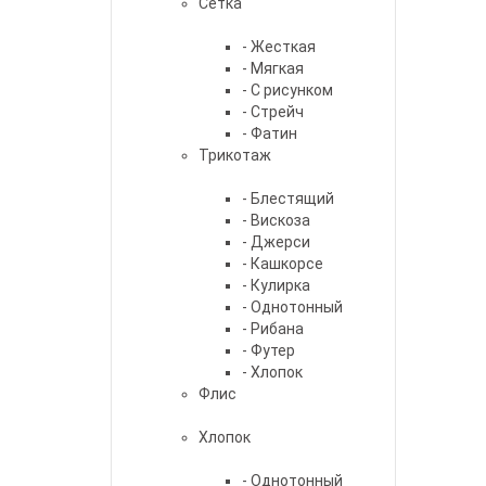
Сетка
- Жесткая
- Мягкая
- С рисунком
- Стрейч
- Фатин
Трикотаж
- Блестящий
- Вискоза
- Джерси
- Кашкорсе
- Кулирка
- Однотонный
- Рибана
- Футер
- Хлопок
Флис
Хлопок
- Однотонный