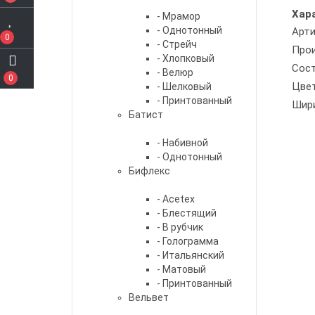
Хар
- Мрамор
- Однотонный
Арти
0
- Стрейч
Про
- Хлопковый
Сос
- Велюр
0
Цве
- Шелковый
- Принтованный
Шир
Батист
- Набивной
- Однотонный
Бифлекс
- Acetex
- Блестящий
- В рубчик
- Голограмма
- Итальянский
- Матовый
- Принтованный
Вельвет