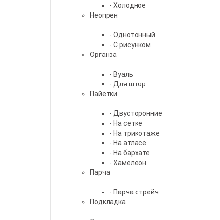
- Холодное
Неопрен
- Однотонный
- С рисунком
Органза
- Вуаль
- Для штор
Пайетки
- Двусторонние
- На сетке
- На трикотаже
- На атласе
- На бархате
- Хамелеон
Парча
- Парча стрейч
Подкладка