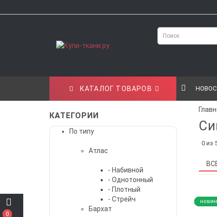
КАТАЛОГ ТОВАРОВ
НОВОС
Главн
КАТЕГОРИИ
Си
По типу
0 из 
Атлас
ВС
- Набивной
- Однотонный
- Плотный
- Стрейч
новин
новин
новин
новин
новин
Бархат
0