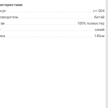
актеристики:
кул
ст-004
изводитель
Китай
тав
100% полиэстер
т
синий
ина
145см