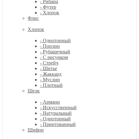
- Рибана
- Футер
- Хлопок
Флис
Хлопок
- Однотонный
- Поплин
- Рубашечный
- С рисунком
- Стрейч
- Шитье
- Жаккард
- Муслин
- Плотный
Шелк
- Армани
- Искусственный
- Натуральный
- Однотонный
- Принтованный
Шифон