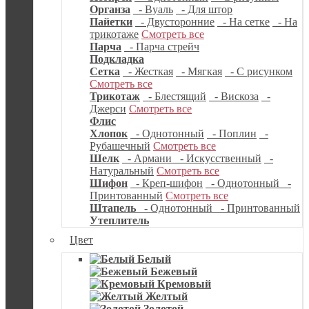
Органза
- Вуаль
- Для штор
Пайетки
- Двусторонние
- На сетке
- На
трикотаже
Смотреть все
Парча
- Парча стрейч
Подкладка
Сетка
- Жесткая
- Мягкая
- С рисунком
Смотреть все
Трикотаж
- Блестящий
- Вискоза
-
Джерси
Смотреть все
Флис
Хлопок
- Однотонный
- Поплин
-
Рубашечный
Смотреть все
Шелк
- Армани
- Искусственный
-
Натуральный
Смотреть все
Шифон
- Креп-шифон
- Однотонный
-
Принтованный
Смотреть все
Штапель
- Однотонный
- Принтованный
Утеплитель
Цвет
Белый
Бежевый
Кремовый
Желтый
Золотой