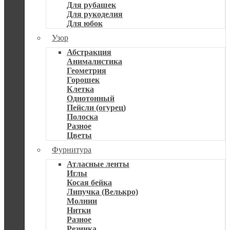
Для рубашек
Для рукоделия
Для юбок
Узор
Абстракция
Анималистика
Геометрия
Горошек
Клетка
Однотонный
Пейсли (огурец)
Полоска
Разное
Цветы
Фурнитура
Атласные ленты
Иглы
Косая бейка
Липучка (Велькро)
Молнии
Нитки
Разное
Резинка