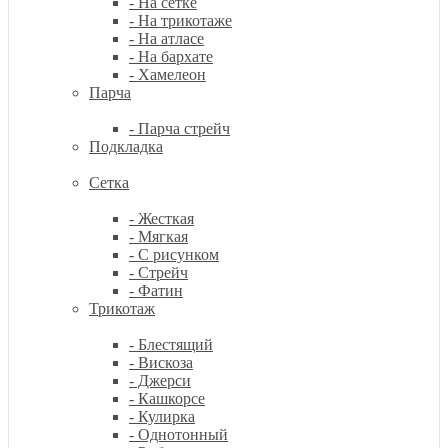
- На сетке
- На трикотаже
- На атласе
- На бархате
- Хамелеон
Парча
- Парча стрейч
Подкладка
Сетка
- Жесткая
- Мягкая
- С рисунком
- Стрейч
- Фатин
Трикотаж
- Блестящий
- Вискоза
- Джерси
- Кашкорсе
- Кулирка
- Однотонный