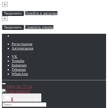
×
Перейти в закладки
Продолжить
×
Сравнить товары
Продолжить
Регистрация
Авторизация
VK
Youtube
Instagram
Telegram
WhatsApp
+7 (965) 18-777-28
0
товаров, на 0 руб