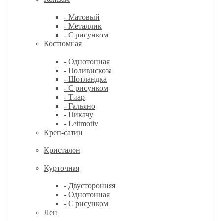
- Матовый
- Металлик
- С рисунком
Костюмная
- Однотонная
- Поливискоза
- Шотландка
- С рисунком
- Тиар
- Гальяно
- Пикачу
- Leitmotiv
Креп-сатин
Кристалон
Курточная
- Двусторонняя
- Однотонная
- С рисунком
Лен