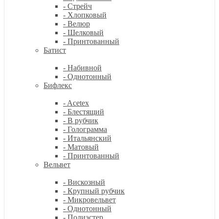
- Стрейч
- Хлопковый
- Велюр
- Шелковый
- Принтованный
Батист
- Набивной
- Однотонный
Бифлекс
- Acetex
- Блестящий
- В рубчик
- Голограмма
- Итальянский
- Матовый
- Принтованный
Вельвет
- Вискозный
- Крупный рубчик
- Микровельвет
- Однотонный
- Полиэстер