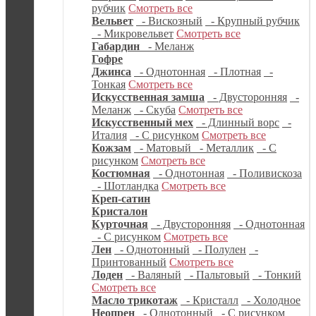
рубчик
Смотреть все
Вельвет
- Вискозный
- Крупный рубчик
- Микровельвет
Смотреть все
Габардин
- Меланж
Гофре
Джинса
- Однотонная
- Плотная
-
Тонкая
Смотреть все
Искусственная замша
- Двусторонняя
-
Меланж
- Скуба
Смотреть все
Искусственный мех
- Длинный ворс
-
Италия
- С рисунком
Смотреть все
Кожзам
- Матовый
- Металлик
- С
рисунком
Смотреть все
Костюмная
- Однотонная
- Поливискоза
- Шотландка
Смотреть все
Креп-сатин
Кристалон
Курточная
- Двусторонняя
- Однотонная
- С рисунком
Смотреть все
Лен
- Однотонный
- Полулен
-
Принтованный
Смотреть все
Лоден
- Валяный
- Пальтовый
- Тонкий
Смотреть все
Масло трикотаж
- Кристалл
- Холодное
Неопрен
- Однотонный
- С рисунком