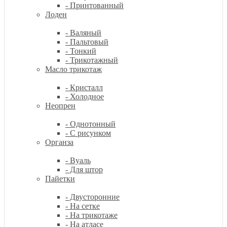
- Принтованный
Лоден
- Валяный
- Пальтовый
- Тонкий
- Трикотажный
Масло трикотаж
- Кристалл
- Холодное
Неопрен
- Однотонный
- С рисунком
Органза
- Вуаль
- Для штор
Пайетки
- Двусторонние
- На сетке
- На трикотаже
- На атласе