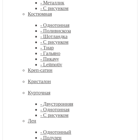
- Металлик
- С рисунком
Костюмная
- Однотонная
- Поливискоза
- Шотландка
- С рисунком
- Тиар
- Гальяно
- Пикачу
- Leitmotiv
Креп-сатин
Кристалон
Курточная
- Двусторонняя
- Однотонная
- С рисунком
Лен
- Однотонный
- Полулен