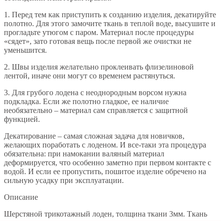
1. Перед тем как приступить к созданию изделия, декатируйте
полотно. Для этого замочите ткань в теплой воде, высушите и
прогладьте утюгом с паром. Материал после процедуры
«сядет», зато готовая вещь после первой же очистки не
уменьшится.
2. Швы изделия желательно проклеивать флизелиновой
лентой, иначе они могут со временем растянуться.
3. Для грубого лодена с неоднородным ворсом нужна
подкладка. Если же полотно гладкое, ее наличие
необязательно – материал сам справляется с защитной
функцией.
Декатирование – самая сложная задача для новичков,
желающих поработать с лоденом. И все-таки эта процедура
обязательна: при намокании валяный материал
деформируется, что особенно заметно при первом контакте с
водой. И если ее пропустить, пошитое изделие обречено на
сильную усадку при эксплуатации.
Описание
Шерстяной трикотажный лоден, толщина ткани 3мм. Ткань