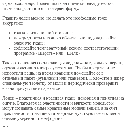
через полотенце.
Вывешивать на плечики одежду нельзя,
иначе она растянется и потеряет форму.
Гладить лоден можно, но делать это необходимо тоже
аккуратно:
только с изнаночной стороны;
между утюгом и тканью обязательно подкладывайте
влажную ткань;
соблюдайте температурный режим, соответствующий
программе «Шерсть» или «Шелк».
Так как основная составляющая лодена – натуральная шерсть,
одеждой активно интересуется моль. Чтобы вредители не
испортили вещь, на время хранения помещайте ее в
отдельный пакет (бумажный или тканевой). Положите в шкаф
специальную таблетку от моли и периодически проверяйте
его на присутствие паразитов.
Лоден – практичная и красивая ткань, покорная и приятная на
ощупь. Благодаря ее эластичности и мягкости модельеры
могут создавать самые креативные модели вещей, а за счет
практичности и изящности модники чувствуют себя в такой
одежде уверенно и комфортно.