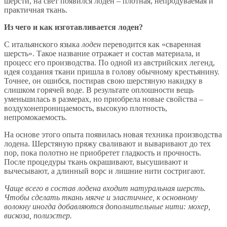
шерсти, на свет появился лоден – плотная, непродуваемая и
практичная ткань.
Из чего и как изготавливается лоден?
С итальянского языка
лоден
переводится как «сваренная
шерсть». Такое название отражает и состав материала, и
процесс его производства. По одной из австрийских легенд,
идея создания ткани пришла в голову обычному крестьянину.
Точнее, он ошибся, постирав свою шерстяную накидку в
слишком горячей воде. В результате оплошности вещь
уменьшилась в размерах, но приобрела новые свойства –
воздухонепроницаемость, высокую плотность,
непромокаемость.
На основе этого опыта появилась новая техника производства
лодена. Шерстяную пряжу сваливают и вываривают до тех
пор, пока полотно не приобретет гладкость и прочность.
После процедуры ткань окрашивают, высушивают и
вычесывают, а длинный ворс и лишние нити состригают.
Чаще всего в состав лодена входит натуральная шерсть.
Чтобы сделать ткань мягче и эластичнее, к основному
волокну иногда добавляются дополнительные нити: мохер,
вискоза, полиэстер.