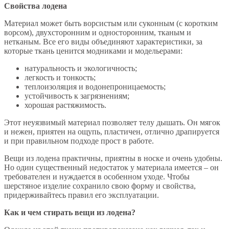
Свойства лодена
Материал может быть ворсистым или суконным (с коротким
ворсом), двухсторонним и односторонним, тканым и
нетканым. Все его виды объединяют характеристики, за
которые ткань ценится модниками и модельерами:
натуральность и экологичность;
легкость и тонкость;
теплоизоляция и водонепроницаемость;
устойчивость к загрязнениям;
хорошая растяжимость.
Этот неуязвимый материал позволяет телу дышать. Он мягок
и нежен, приятен на ощупь, пластичен, отлично драпируется
и при правильном подходе прост в работе.
Вещи из лодена практичны, приятны в носке и очень удобны.
Но один существенный недостаток у материала имеется – он
требователен и нуждается в особенном уходе. Чтобы
шерстяное изделие сохранило свою форму и свойства,
придерживайтесь правил его эксплуатации.
Как и чем стирать вещи из лодена?