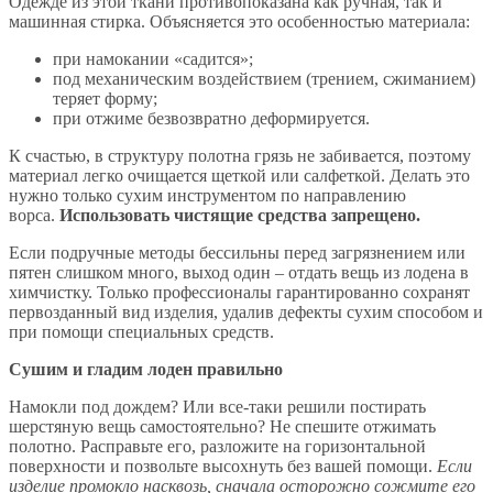
Одежде из этой ткани противопоказана как ручная, так и
машинная стирка. Объясняется это особенностью материала:
при намокании «садится»;
под механическим воздействием (трением, сжиманием)
теряет форму;
при отжиме безвозвратно деформируется.
К счастью, в структуру полотна грязь не забивается, поэтому
материал легко очищается щеткой или салфеткой. Делать это
нужно только сухим инструментом по направлению
ворса.
Использовать чистящие средства запрещено.
Если подручные методы бессильны перед загрязнением или
пятен слишком много, выход один – отдать вещь из лодена в
химчистку. Только профессионалы гарантированно сохранят
первозданный вид изделия, удалив дефекты сухим способом и
при помощи специальных средств.
Сушим и гладим лоден правильно
Намокли под дождем? Или все-таки решили постирать
шерстяную вещь самостоятельно? Не спешите отжимать
полотно. Расправьте его, разложите на горизонтальной
поверхности и позвольте высохнуть без вашей помощи.
Если
изделие промокло насквозь, сначала осторожно сожмите его