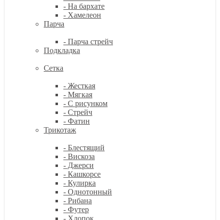
- На бархате
- Хамелеон
Парча
- Парча стрейч
Подкладка
Сетка
- Жесткая
- Мягкая
- С рисунком
- Стрейч
- Фатин
Трикотаж
- Блестящий
- Вискоза
- Джерси
- Кашкорсе
- Кулирка
- Однотонный
- Рибана
- Футер
- Хлопок