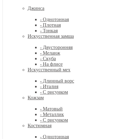
Джинса
- Однотонная
- Плотная
- Тонкая
Искусственная замша
- Двусторонняя
- Меланж
- Скуба
- На флисе
Искусственный мех
- Длинный ворс
- Италия
- С рисунком
Кожзам
- Матовый
- Металлик
- С рисунком
Костюмная
- Однотонная