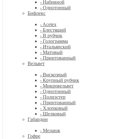
- Набивной
- Однотонный
Бифлекс
- Acetex
- Блестящий
- В рубчик
- Голограмма
- Итальянский
- Матовый
- Принтованный
Вельвет
- Вискозный
- Крупный рубчик
- Микровельвет
- Однотонный
- Полиэстер
- Принтованный
- Хлопковый
- Шелковый
Габардин
- Меланж
Гофре