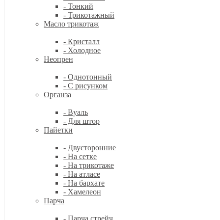
- Тонкий
- Трикотажный
Масло трикотаж
- Кристалл
- Холодное
Неопрен
- Однотонный
- С рисунком
Органза
- Вуаль
- Для штор
Пайетки
- Двусторонние
- На сетке
- На трикотаже
- На атласе
- На бархате
- Хамелеон
Парча
- Парча стрейч