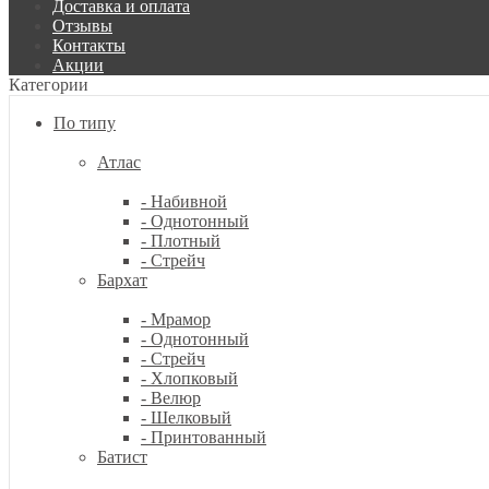
Доставка и оплата
Отзывы
Контакты
Акции
Категории
По типу
Атлас
- Набивной
- Однотонный
- Плотный
- Стрейч
Бархат
- Мрамор
- Однотонный
- Стрейч
- Хлопковый
- Велюр
- Шелковый
- Принтованный
Батист