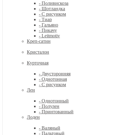
- Поливискоза
- Шотландка
- С рисунком
- Тиар
- Гальяно
- Пикачу
- Leitmotiv
Креп-сатин
Кристалон
Курточная
- Двусторонняя
- Однотонная
- С рисунком
Лен
- Однотонный
- Полулен
- Принтованный
Лоден
- Валяный
- Пальтовый