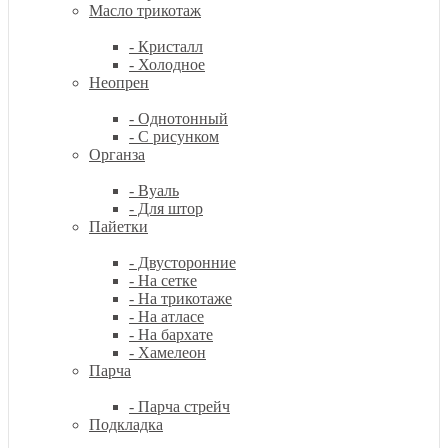
Масло трикотаж
- Кристалл
- Холодное
Неопрен
- Однотонный
- С рисунком
Органза
- Вуаль
- Для штор
Пайетки
- Двусторонние
- На сетке
- На трикотаже
- На атласе
- На бархате
- Хамелеон
Парча
- Парча стрейч
Подкладка