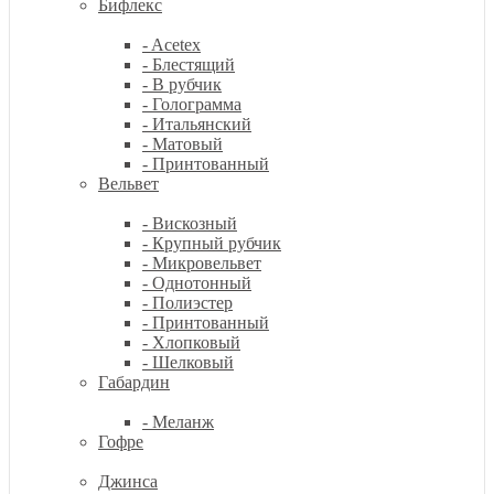
Бифлекс
- Acetex
- Блестящий
- В рубчик
- Голограмма
- Итальянский
- Матовый
- Принтованный
Вельвет
- Вискозный
- Крупный рубчик
- Микровельвет
- Однотонный
- Полиэстер
- Принтованный
- Хлопковый
- Шелковый
Габардин
- Меланж
Гофре
Джинса