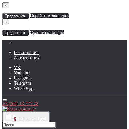
×
Перейти в закладки
Продолжить
×
Сравнить товары
Продолжить
Регистрация
Авторизация
VK
Youtube
Instagram
Telegram
WhatsApp
+7 (965) 18-777-28
0
товаров, на 0 руб