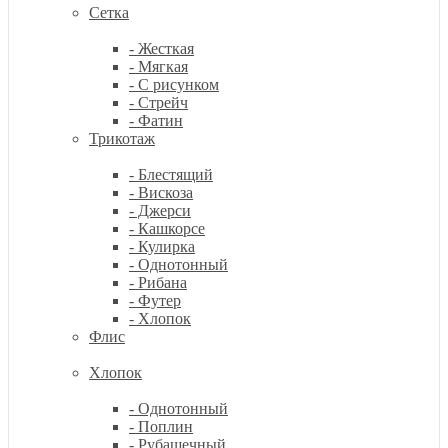
Сетка
- Жесткая
- Мягкая
- С рисунком
- Стрейч
- Фатин
Трикотаж
- Блестящий
- Вискоза
- Джерси
- Кашкорсе
- Кулирка
- Однотонный
- Рибана
- Футер
- Хлопок
Флис
Хлопок
- Однотонный
- Поплин
- Рубашечный