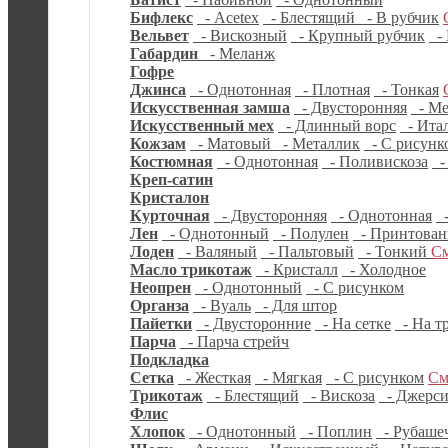
Бифлекс
- Acetex
- Блестящий
- В рубчик
Вельвет
- Вискозный
- Крупный рубчик
- 
Габардин
- Меланж
Гофре
Джинса
- Однотонная
- Плотная
- Тонкая
Искусственная замша
- Двусторонняя
- Ме
Искусственный мех
- Длинный ворс
- Ита
Кожзам
- Матовый
- Металлик
- С рисунк
Костюмная
- Однотонная
- Поливискоза
-
Креп-сатин
Кристалон
Курточная
- Двусторонняя
- Однотонная
-
Лен
- Однотонный
- Полулен
- Принтова
Лоден
- Валяный
- Пальтовый
- Тонкий
См
Масло трикотаж
- Кристалл
- Холодное
Неопрен
- Однотонный
- С рисунком
Органза
- Вуаль
- Для штор
Пайетки
- Двусторонние
- На сетке
- На т
Парча
- Парча стрейч
Подкладка
Сетка
- Жесткая
- Мягкая
- С рисунком
См
Трикотаж
- Блестящий
- Вискоза
- Джерс
Флис
Хлопок
- Однотонный
- Поплин
- Рубаше