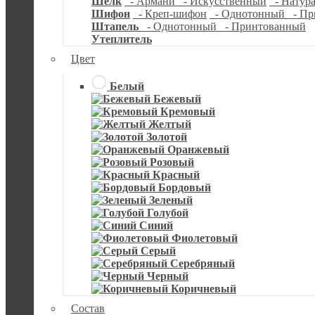
Шелк
- Армани
- Искусственный
- Натур
Шифон
- Креп-шифон
- Однотонный
- Пр
Штапель
- Однотонный
- Принтованный
Утеплитель
Цвет
Белый
Бежевый
Кремовый
Желтый
Золотой
Оранжевый
Розовый
Красный
Бордовый
Зеленый
Голубой
Синий
Фиолетовый
Серый
Серебряный
Черный
Коричневый
Состав