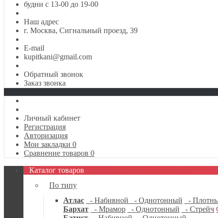
будни с 13-00 до 19-00
Наш адрес
г. Москва, Сигнальный проезд, 39
E-mail
kupitkani@gmail.com
Обратный звонок
Заказ звонка
Личный кабинет
Регистрация
Авторизация
Мои закладки
0
Сравнение товаров
0
Каталог товаров
По типу
Атлас
- Набивной
- Однотонный
- Плотн
Бархат
- Мрамор
- Однотонный
- Стрейч
Батист
- Набивной
- Однотонный