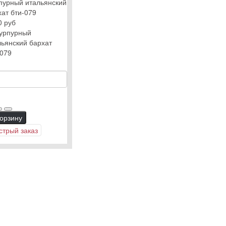
пурный итальянский
хат бти-079
0 руб
корзину
стрый заказ