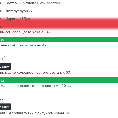
Состав
97% хлопок, 3% эластан
Цвет
пурпурный
Ширина
135см
нки
ка
 лен слаб цвета хаки л-047...
руб
рзину
ка
 масло холодное черного цвета мх-001...
уб
рзину