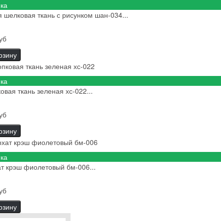
ка
 шелковая ткань с рисунком шан-034...
уб
рзину
ка
овая ткань зеленая хс-022...
уб
рзину
ка
т крэш фиолетовый бм-006...
уб
рзину