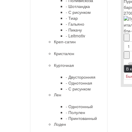
- Поливискоза
Пур
- Шотландка
бар
- С рисунком
270
- Тиар
- Гальяно
- Пикачу
- Leitmotiv
Креп-сатин
Кристалон
Курточная
В 
Бы
- Двусторонняя
- Однотонная
- С рисунком
Лен
- Однотонный
- Полулен
- Принтованный
Лоден