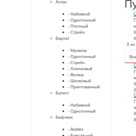
Пу
Атлас
- Набивной
- Однотонный
- Плотный
- Стрейч
Бархат
0 из 
- Мрамор
- Однотонный
Все
- Стрейч
- Хлопковый
- Велюр
- Шелковый
- Принтованный
Батист
- Набивной
- Однотонный
Бифлекс
- Acetex
- Блестящий