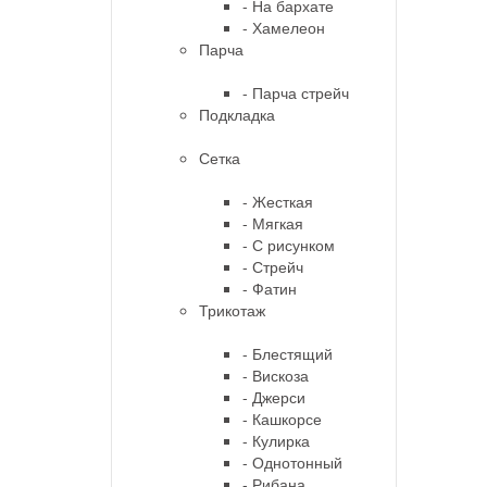
- На бархате
- Хамелеон
Парча
- Парча стрейч
Подкладка
Сетка
- Жесткая
- Мягкая
- С рисунком
- Стрейч
- Фатин
Трикотаж
- Блестящий
- Вискоза
- Джерси
- Кашкорсе
- Кулирка
- Однотонный
- Рибана