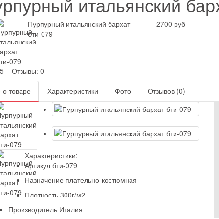
рпурный итальянский барх
Пурпурный итальянский бархат
2700 руб
бти-079
5
Отзывы: 0
 о товаре
Характеристики
Фото
Отзывов (0)
Характеристики:
Артикул
бти-079
Назначение
плательно-костюмная
Плотность
300г/м2
Производитель
Италия