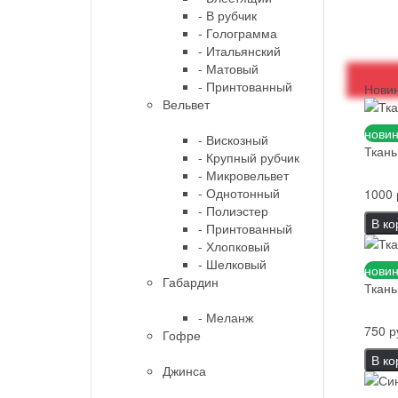
- В рубчик
- Голограмма
- Итальянский
- Матовый
- Принтованный
Нови
Вельвет
новин
- Вискозный
Ткань
- Крупный рубчик
- Микровельвет
- Однотонный
1000 
- Полиэстер
В ко
- Принтованный
- Хлопковый
- Шелковый
новин
Габардин
Ткань
- Меланж
750 р
Гофре
В ко
Джинса