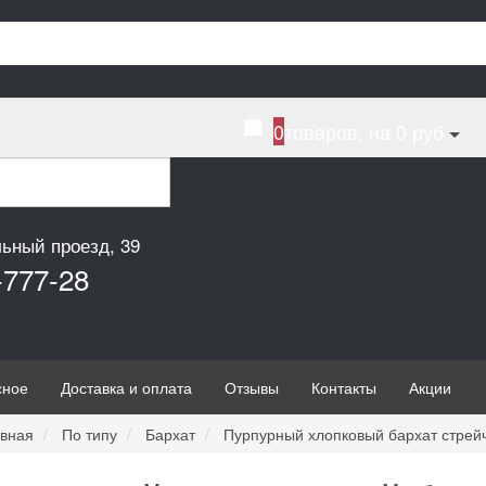
0
товаров, на 0 руб
льный проезд, 39
-777-28
сное
Доставка и оплата
Отзывы
Контакты
Акции
вная
По типу
Бархат
Пурпурный хлопковый бархат стрейч