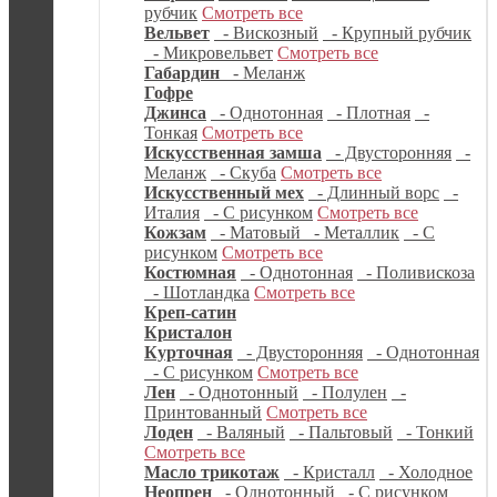
рубчик
Смотреть все
Вельвет
- Вискозный
- Крупный рубчик
- Микровельвет
Смотреть все
Габардин
- Меланж
Гофре
Джинса
- Однотонная
- Плотная
-
Тонкая
Смотреть все
Искусственная замша
- Двусторонняя
-
Меланж
- Скуба
Смотреть все
Искусственный мех
- Длинный ворс
-
Италия
- С рисунком
Смотреть все
Кожзам
- Матовый
- Металлик
- С
рисунком
Смотреть все
Костюмная
- Однотонная
- Поливискоза
- Шотландка
Смотреть все
Креп-сатин
Кристалон
Курточная
- Двусторонняя
- Однотонная
- С рисунком
Смотреть все
Лен
- Однотонный
- Полулен
-
Принтованный
Смотреть все
Лоден
- Валяный
- Пальтовый
- Тонкий
Смотреть все
Масло трикотаж
- Кристалл
- Холодное
Неопрен
- Однотонный
- С рисунком