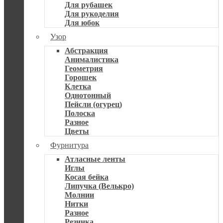
Для рубашек
Для рукоделия
Для юбок
Узор
Абстракция
Анималистика
Геометрия
Горошек
Клетка
Однотонный
Пейсли (огурец)
Полоска
Разное
Цветы
Фурнитура
Атласные ленты
Иглы
Косая бейка
Липучка (Велькро)
Молнии
Нитки
Разное
Резинка