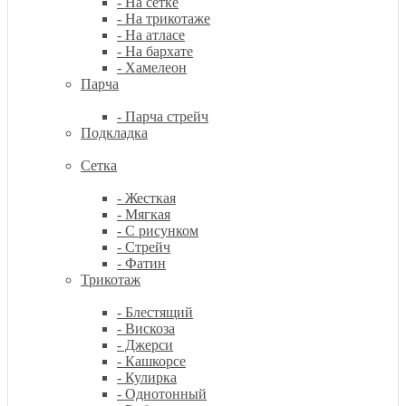
- На сетке
- На трикотаже
- На атласе
- На бархате
- Хамелеон
Парча
- Парча стрейч
Подкладка
Сетка
- Жесткая
- Мягкая
- С рисунком
- Стрейч
- Фатин
Трикотаж
- Блестящий
- Вискоза
- Джерси
- Кашкорсе
- Кулирка
- Однотонный