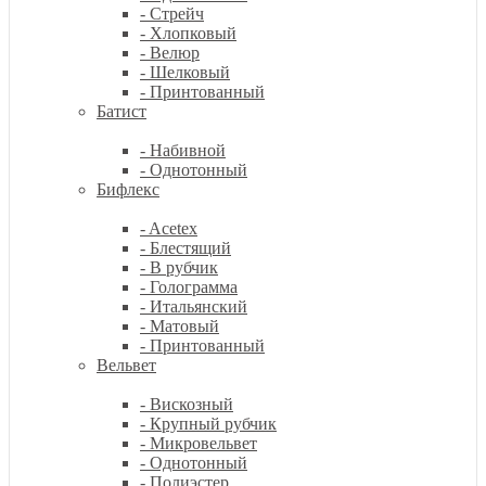
- Стрейч
- Хлопковый
- Велюр
- Шелковый
- Принтованный
Батист
- Набивной
- Однотонный
Бифлекс
- Acetex
- Блестящий
- В рубчик
- Голограмма
- Итальянский
- Матовый
- Принтованный
Вельвет
- Вискозный
- Крупный рубчик
- Микровельвет
- Однотонный
- Полиэстер