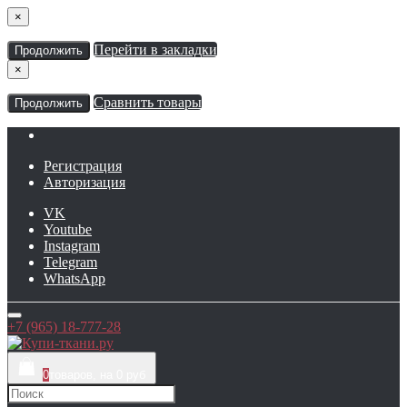
×
Перейти в закладки
Продолжить
×
Сравнить товары
Продолжить
Регистрация
Авторизация
VK
Youtube
Instagram
Telegram
WhatsApp
+7 (965) 18-777-28
0
товаров, на 0 руб