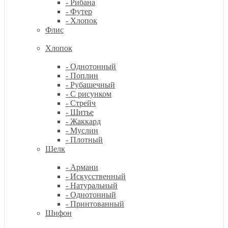
- Рибана
- Футер
- Хлопок
Флис
Хлопок
- Однотонный
- Поплин
- Рубашечный
- С рисунком
- Стрейч
- Шитье
- Жаккард
- Муслин
- Плотный
Шелк
- Армани
- Искусственный
- Натуральный
- Однотонный
- Принтованный
Шифон