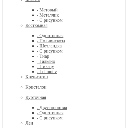
- Матовый
- Металлик
- С рисунком
Костюмная
- Однотонная
- Поливискоза
- Шотландка
- С рисунком
- Тиар
- Гальяно
- Пикачу
- Leitmotiv
Креп-сатин
Кристалон
Курточная
- Двусторонняя
- Однотонная
- С рисунком
Лен