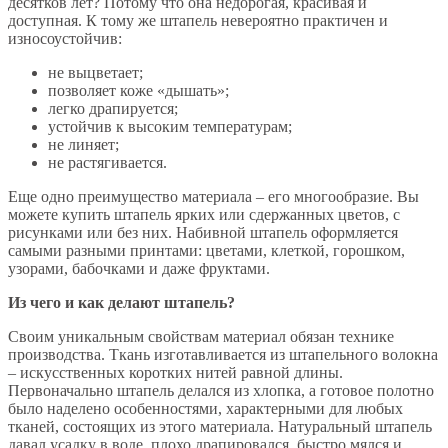
десятков лет? Потому что она недорогая, красивая и
доступная. К тому же штапель невероятно практичен и
износоустойчив:
не выцветает;
позволяет коже «дышать»;
легко драпируется;
устойчив к высоким температурам;
не линяет;
не растягивается.
Еще одно преимущество материала – его многообразие. Вы
можете купить штапель ярких или сдержанных цветов, с
рисунками или без них. Набивной штапель оформляется
самыми разными принтами: цветами, клеткой, горошком,
узорами, бабочками и даже фруктами.
Из чего и как делают штапель?
Своим уникальным свойствам материал обязан технике
производства. Ткань изготавливается из штапельного волокна
– искусственных коротких нитей равной длины.
Первоначально штапель делался из хлопка, а готовое полотно
было наделено особенностями, характерными для любых
тканей, состоящих из этого материала. Натуральный штапель
давал усадку в воде, плохо драпировался, быстро мялся и