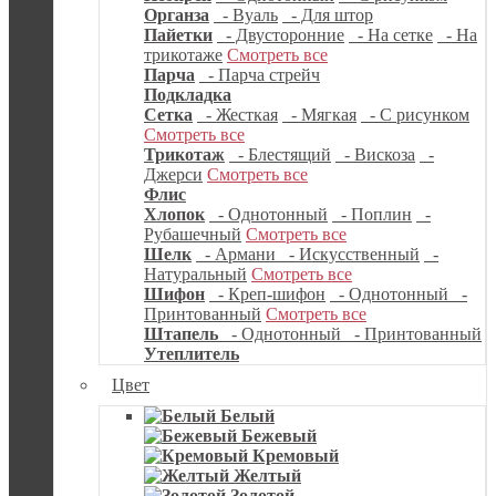
Органза
- Вуаль
- Для штор
Пайетки
- Двусторонние
- На сетке
- На
трикотаже
Смотреть все
Парча
- Парча стрейч
Подкладка
Сетка
- Жесткая
- Мягкая
- С рисунком
Смотреть все
Трикотаж
- Блестящий
- Вискоза
-
Джерси
Смотреть все
Флис
Хлопок
- Однотонный
- Поплин
-
Рубашечный
Смотреть все
Шелк
- Армани
- Искусственный
-
Натуральный
Смотреть все
Шифон
- Креп-шифон
- Однотонный
-
Принтованный
Смотреть все
Штапель
- Однотонный
- Принтованный
Утеплитель
Цвет
Белый
Бежевый
Кремовый
Желтый
Золотой