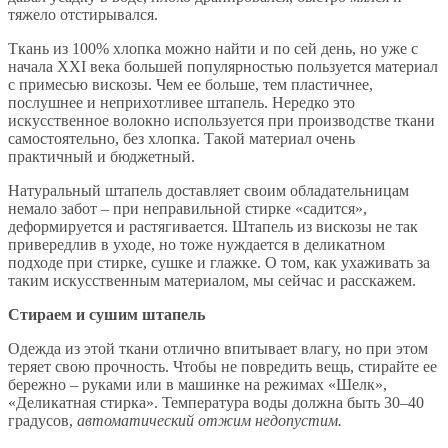
тяжело отстирывался.
Ткань из 100% хлопка можно найти и по сей день, но уже с
начала XXI века большей популярностью пользуется материал
с примесью вискозы. Чем ее больше, тем пластичнее,
послушнее и неприхотливее штапель. Нередко это
искусственное волокно используется при производстве ткани
самостоятельно, без хлопка. Такой материал очень
практичный и бюджетный.
Натуральный штапель доставляет своим обладательницам
немало забот – при неправильной стирке «садится»,
деформируется и растягивается. Штапель из вискозы не так
привередлив в уходе, но тоже нуждается в деликатном
подходе при стирке, сушке и глажке. О том, как ухаживать за
таким искусственным материалом, мы сейчас и расскажем.
Стираем и сушим штапель
Одежда из этой ткани отлично впитывает влагу, но при этом
теряет свою прочность. Чтобы не повредить вещь, стирайте ее
бережно – руками или в машинке на режимах «Шелк»,
«Деликатная стирка». Температура воды должна быть 30–40
градусов,
автоматический отжим недопустим.