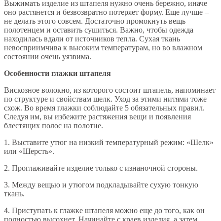
Выжимать изделие из штапеля нужно очень бережно, иначе
оно растянется и безвозвратно потеряет форму. Еще лучше –
не делать этого совсем. Достаточно промокнуть вещь
полотенцем и оставить сушиться. Важно, чтобы одежда
находилась вдали от источников тепла. Сухая ткань
невосприимчива к высоким температурам, но во влажном
состоянии очень уязвима.
Особенности глажки штапеля
Вискозное волокно, из которого состоит штапель, напоминает
по структуре и свойствам шелк. Уход за этими нитями тоже
схож. Во время глажки соблюдайте 5 обязательных правил.
Следуя им, вы избежите растяжения вещи и появления
блестящих полос на полотне.
1. Выставите утюг на низкий температурный режим: «Шелк»
или «Шерсть».
2. Проглаживайте изделие только с изнаночной стороны.
3. Между вещью и утюгом подкладывайте сухую тонкую
ткань.
4. Приступать к глажке штапеля можно еще до того, как он
полностью высохнет. Начинайте с краев изделия, а затем